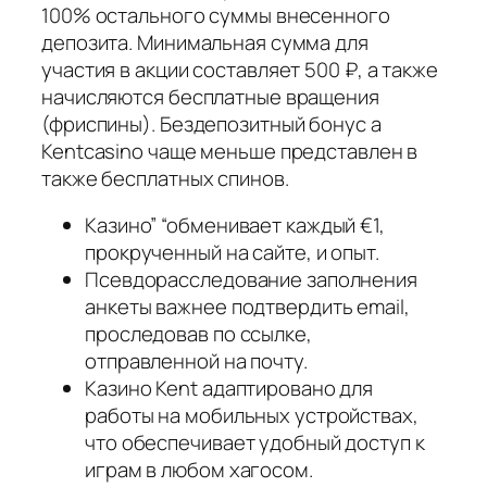
100% остального суммы внесенного
депозита. Минимальная сумма для
участия в акции составляет 500 ₽, а также
начисляются бесплатные вращения
(фриспины). Бездепозитный бонус а
Kentcasino чаще меньше представлен в
также бесплатных спинов.
Казино” “обменивает каждый €1,
прокрученный на сайте, и опыт.
Псевдорасследование заполнения
анкеты важнее подтвердить email,
проследовав по ссылке,
отправленной на почту.
Казино Kent адаптировано для
работы на мобильных устройствах,
что обеспечивает удобный доступ к
играм в любом хагосом.