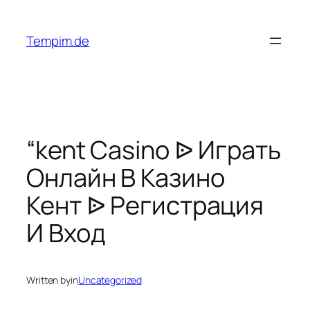
Skip
to
Tempim.de
content
“kent Casino ᐉ Играть
Онлайн В Казино
Кент ᐉ Регистрация
И Вход
Written by
in
Uncategorized