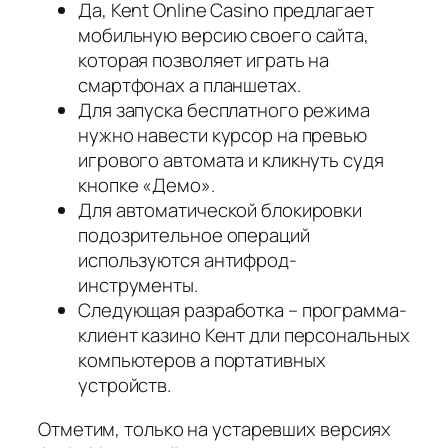
Да, Kent Online Casino предлагает
мобильную версию своего сайта,
которая позволяет играть на
смартфонах а планшетах.
Для запуска бесплатного режима
нужно навести курсор на превью
игрового автомата и кликнуть судя
кнопке «Демо».
Для автоматической блокировки
подозрительное операций
используются антифрод-
инструменты.
Следующая разработка – программа-
клиент казино Кент дли персональных
компьютеров а портативных
устройств.
Отметим, только на устаревших версиях