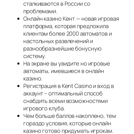
сталкиваются в России со
проблемами.
Онлайн казино Кент — новая игровая
платформа, которая предложила
клиентам более 2000 автоматов и
настольных развлечений и
разнообразнейшие бонусную
систему.
На экране вы увидите но игровые
автоматы, имевшиеся в онлайн
казино.
Регистрация в Kent Casino и вход в
аккаунт – оптимальный способ
снабдить всеми возможностями
игрового клуба.
Чем больше баллов накоплено, тем
гораздо условия, которые онлайн
казино готово придумать игрокам.