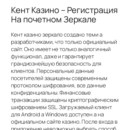
Кент Казино – Регистрация
На почетном Зеркале
Кент казино зеркало создано теми а
разработчиками, что только официальный
сайт. Оно имеет не только аналогичный
функционал, даже и гарантирует
грандиознейшую безопасность для
клиентов. Персональные данные
посетителей защищены современным
протоколом шифрования, все данные
конфиденциальны. Финансовые
транзакции защищены криптографическим
шифрованием SSL. Загружаемый клиент
для Android а Windows доступен а на
официальном сайте казино. После входа в
приложение невозможно выбрать способ