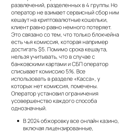
развлечений, разделенных в 4 группы. Но
оператор не взимает сервисный сбор ним
кешаут на криптовалютные кошельки,
клиент равно равно немного потеряет.
Это связано со тем, что только блокчейна
есть чья комиссия, которая например
достигать $5. Помимо срока кешаута,
нельзя учитывать, что в случае с
банковскими картами и СБП оператор
списывает комиссию 5%. Все
использовать в разделе «Касса», у
которых нет комиссия, помечены.
Оператор установил ограничения
усовершенство каждого способа
однозначный.
В 2024 обжоровку все онлайн казино,
включая лицензированные,