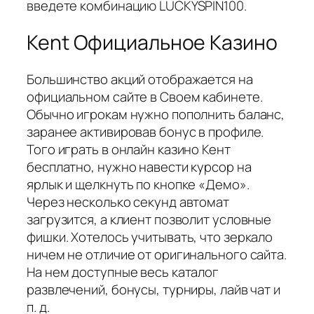
введете комбинацию LUCKYSPIN100.
Kent Официальное Казино
Большинство акций отображается на
официальном сайте в Своем кабинете.
Обычно игрокам нужно пополнить баланс,
заранее активировав бонус в профиле.
Того играть в онлайн казино Кент
бесплатно, нужно навести курсор на
ярлык и щелкнуть по кнопке «Демо».
Через несколько секунд автомат
загрузится, а клиент позволит условные
фишки. Хотелось учитывать, что зеркало
ничем не отличие от оригинального сайта.
На нем доступные весь каталог
развлечений, бонусы, турниры, лайв чат и
п. д.