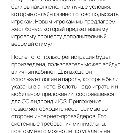
баллов накоплено, тем лучше условия,
которые онлайн казино готово подыскать
игрокам. Новым игрокам мы предлагаем
жест бонус, который придает вашему
игровому процессу дополнительный
весомый стимул.
После того, только регистрация будет
произведена, пользователь может войдут
в личный кабинет. Для входа он
использует логин и пароль, которые были
указаны в анкете. В слоты надо играть и и
мобильном приложении, состоявшемся
для ОС Андроид и iOS. Приложение
позволяет обходить неоспоримые со
стороны интернет-провайдеров. Его
системные требования минимальны,
поэтому него можно легко угадать на