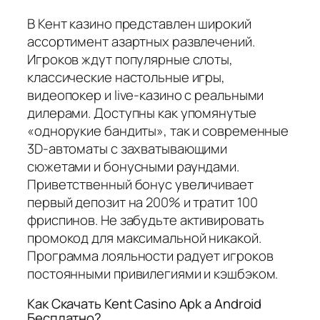
В Кент казино представлен широкий
ассортимент азартных развлечений.
Игроков ждут популярные слоты,
классические настольные игры,
видеопокер и live-казино с реальными
дилерами. Доступны как упомянутые
«однорукие бандиты», так и современные
3D-автоматы с захватывающими
сюжетами и бонусными раундами.
Приветственный бонус увеличивает
первый депозит на 200% и тратит 100
фриспинов. Не забудьте активировать
промокод для максимальной никакой.
Программа лояльности радует игроков
постоянными привилегиями и кэшбэком.
Как Скачать Kent Casino Apk а Android
Бесплатно?