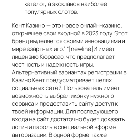
каталог, а эксклавов наиболее
популярных слотов.
Кент Казино — это новое онлайн-казино,
открывшее свои входной в 2023 году. Этот
бренд выделяется своими инновациями и
мире азартных игр.” “[newline]И имеет
лицензию Кюрасао, что предполагает
честность и надежность игры.
Альтернативный вариантах регистрации в
Казино Кент предусматривает целях
социальных сетей. Пользователь имеет
возможность выбрал иконку нужного
сервиса и предоставить сайту доступ к
твоей информации. Для последующего
входа на сайт достаточно будет доказать
логин и пароль в специальной вформе
авторизации. В одной форме также