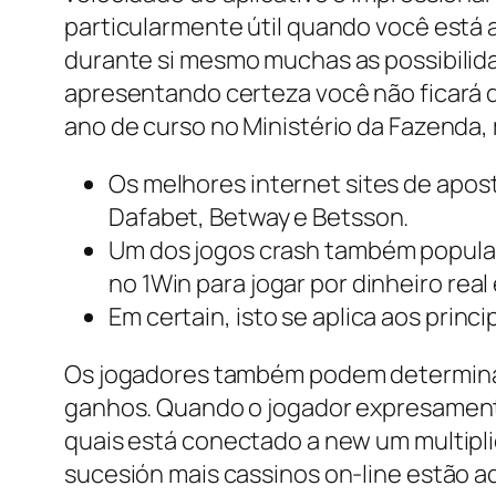
particularmente útil quando você está 
durante si mesmo muchas as possibilida
apresentando certeza você não ficará 
ano de curso no Ministério da Fazenda,
Os melhores internet sites de aposta
Dafabet, Betway e Betsson.
Um dos jogos crash também populare
no 1Win para jogar por dinheiro re
Em certain, isto se aplica aos prin
Os jogadores também podem determinar 
ganhos. Quando o jogador expresamente
quais está conectado a new um multiplic
sucesión mais cassinos on-line estão a