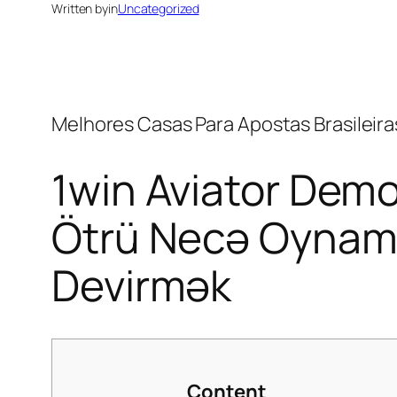
Written by
in
Uncategorized
Melhores Casas Para Apostas Brasileira
1win Aviator Demo
Ötrü Necə Oynama
Devirmək
Content