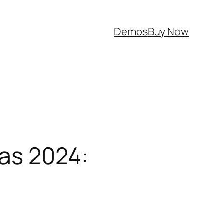
Demos
Buy Now
ras 2024: