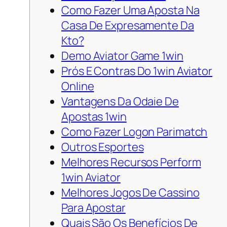
Como Fazer Uma Aposta Na
Casa De Expresamente Da
Kto?
Demo Aviator Game 1win
Prós E Contras Do 1win Aviator
Online
Vantagens Da Odaie De
Apostas 1win
Como Fazer Logon Parimatch
Outros Esportes
Melhores Recursos Perform
1win Aviator
Melhores Jogos De Cassino
Para Apostar
Quais São Os Benefícios De