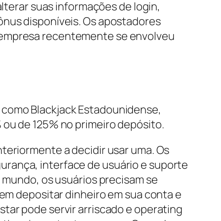
alterar suas informações de login,
ônus disponíveis. Os apostadores
a empresa recentemente se envolveu
, como Blackjack Estadounidense,
 ou de 125% no primeiro depósito.
nteriormente a decidir usar uma. Os
rança, interface de usuário e suporte
do mundo, os usuários precisam se
dem depositar dinheiro em sua conta e
tar pode servir arriscado e operating