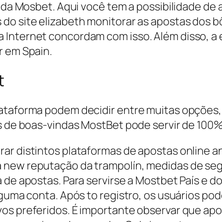
s da Mosbet. Aqui você tem a possibilidade de 
do site elizabeth monitorar as apostas dos b
a Internet concordam com isso. Além disso, 
r em Spain.
t
lataforma podem decidir entre muitas opções
us de boas-vindas MostBet pode servir de 100%
ar distintos plataformas de apostas online a
 new reputação da trampolín, medidas de segu
 de apostas. Para servirse a Mostbet País e 
lguma conta. Após to registro, os usuários po
os preferidos. É importante observar que apos