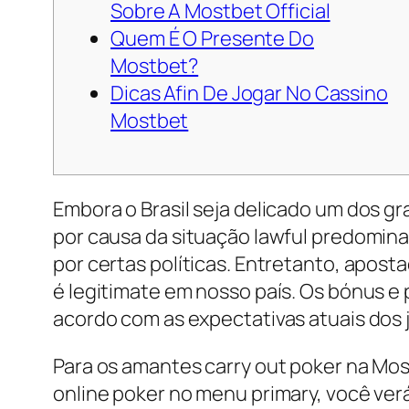
Sobre A Mostbet Official
Quem É O Presente Do
Mostbet?
Dicas Afin De Jogar No Cassino
Mostbet
Embora o Brasil seja delicado um dos gr
por causa da situação lawful predomin
por certas políticas. Entretanto, apos
é legitimate em nosso país. Os bónus e
acordo com as expectativas atuais dos 
Para os amantes carry out poker na Mo
online poker no menu primary, você ver