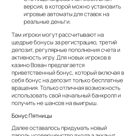
версия, в которой можно установить
игровые автоматы для ставок на
реальные деньги.
Там игроки могут рассчитывают на
щедрые бонусы за регистрацию, третий
депозит, регулярные пополнения счета и
активность игру. Для новых игроков в
казино Вован предлагается
приветственный бонус, который включая в
себя бонус на депозит только бесплатные
вращения. Только отличная возможность
использовать свой начальный банкролл и
получить не шансов на выигрыш.
Бонус Пятницы
Далее оставалось придумать новый
пароль усовершенство входа а аккаунт.