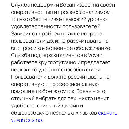
Служба поддержки Вован известна своей
оперативностью и профессионализмом,
только обеспечивает высокий уровню
удовлетворенности пользователей.
Зависит от проблемы также вопроса,
пользователи должно рассчитывать на
быстрое и качественное обслуживание.
Служба поддержки клиентов в Vovan
работаете круглосуточно и предлагает
несколько удобных способов связи.
Пользователи должно рассчитывать на
оперативную и профессиональную
помощи в любое во суток. Вован – это
отличный выбрать для тех, никто ценит
удобство, стильный дизайн и
общеарабскую нескольких языков
скачать
vovan casino
.