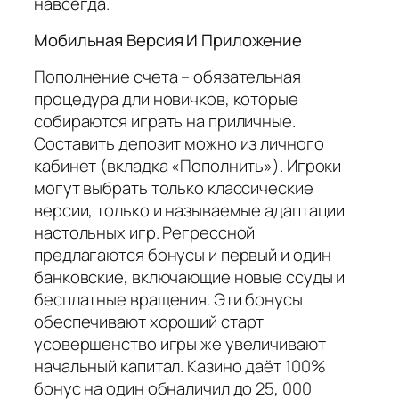
навсегда.
Мобильная Версия И Приложение
Пополнение счета – обязательная
процедура дли новичков, которые
собираются играть на приличные.
Составить депозит можно из личного
кабинет (вкладка «Пополнить»). Игроки
могут выбрать только классические
версии, только и называемые адаптации
настольных игр. Регрессной
предлагаются бонусы и первый и один
банковские, включающие новые ссуды и
бесплатные вращения. Эти бонусы
обеспечивают хороший старт
усовершенство игры же увеличивают
начальный капитал. Казино даёт 100%
бонус на один обналичил до 25, 000