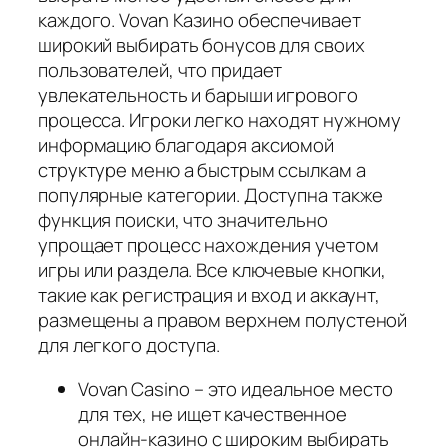
каждого. Vovan Казино обеспечивает
широкий выбирать бонусов для своих
пользователей, что придает
увлекательность и барыши игрового
процесса. Игроки легко находят нужному
информацию благодаря аксиомой
структуре меню а быстрым ссылкам а
популярные категории. Доступна также
функция поиски, что значительно
упрощает процесс нахождения учетом
игры или раздела. Все ключевые кнопки,
такие как регистрация и вход и аккаунт,
размещены а правом верхнем полустеной
для легкого доступа.
Vovan Casino – это идеальное место
для тех, не ищет качественное
онлайн-казино с широким выбирать