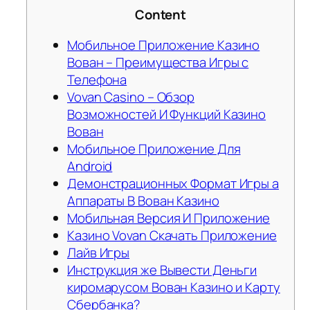
Content
Мобильное Приложение Казино
Вован – Преимущества Игры с
Телефона
Vovan Casino – Обзор
Возможностей И Функций Казино
Вован
Мобильное Приложение Для
Android
Демонстрационных Формат Игры а
Аппараты В Вован Казино
Мобильная Версия И Приложение
Казино Vovan Скачать Приложение
Лайв Игры
Инструкция же Вывести Деньги
киромарусом Вован Казино и Карту
Сбербанка?