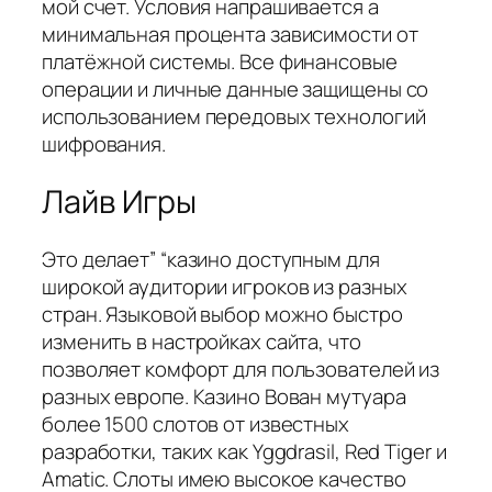
мой счет. Условия напрашивается а
минимальная процента зависимости от
платёжной системы. Все финансовые
операции и личные данные защищены со
использованием передовых технологий
шифрования.
Лайв Игры
Это делает” “казино доступным для
широкой аудитории игроков из разных
стран. Языковой выбор можно быстро
изменить в настройках сайта, что
позволяет комфорт для пользователей из
разных европе. Казино Вован мутуара
более 1500 слотов от известных
разработки, таких как Yggdrasil, Red Tiger и
Amatic. Слоты имею высокое качество