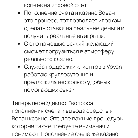
копеек на игровой счет.
Пополнение счета и казино Вован –
это процесс, тот позволяет игрокам
сделать ставки на реальные деньги и
получить реальные выигрыши.
С его помощью всякий желающий
сможет погрузиться в атмосферу
реального казино.
Служба поддержки клиентов в Vovan
работаю круглосуточно и
предложила несколько удобных
помогающих связи.
Теперь перейдем ко” “вопроса
пополнения счета и вывода средств и
Вован казино. Это две важные процедуры,
которые также требуете внимания и
понимают. Пополнение счета же казино