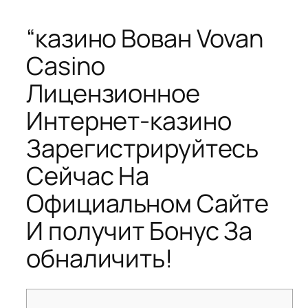
“казино Вован Vovan
Casino
Лицензионное
Интернет-казино
Зарегистрируйтесь
Сейчас На
Официальном Сайте
И получит Бонус За
обналичить!