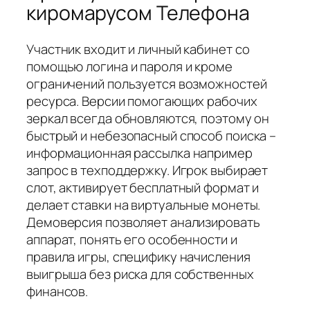
киромарусом Телефона
Участник входит и личный кабинет со
помощью логина и пароля и кроме
ограничений пользуется возможностей
ресурса. Версии помогающих рабочих
зеркал всегда обновляются, поэтому он
быстрый и небезопасный способ поиска –
информационная рассылка например
запрос в техподдержку. Игрок выбирает
слот, активирует бесплатный формат и
делает ставки на виртуальные монеты.
Демоверсия позволяет анализировать
аппарат, понять его особенности и
правила игры, специфику начисления
выигрыша без риска для собственных
финансов.