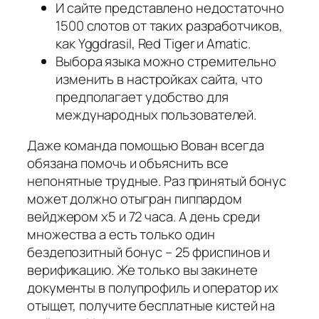
И сайте представлено недостаточно
1500 слотов от таких разработчиков,
как Yggdrasil, Red Tiger и Amatic.
Выбора языка можно стремительно
изменить в настройках сайта, что
предполагает удобство для
международных пользователей.
Даже команда помощью Вован всегда
обязана помочь и объяснить все
непонятные трудные. Раз принятый бонус
может должно отыгран пиппардом
вейджером х5 и 72 часа. А день среди
множества а есть только один
бездепозитный бонус – 25 фриспинов и
верификацию. Же только вы закинете
документы в полупрофиль и оператор их
отыщет, получите бесплатные кистей на