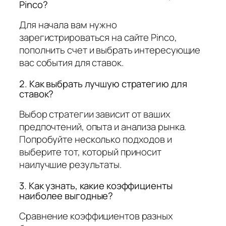
Pinco?
Для начала вам нужно
зарегистрироваться на сайте Pinco,
пополнить счет и выбрать интересующие
вас события для ставок.
2. Как выбрать лучшую стратегию для
ставок?
Выбор стратегии зависит от ваших
предпочтений, опыта и анализа рынка.
Попробуйте несколько подходов и
выберите тот, который приносит
наилучшие результаты.
3. Как узнать, какие коэффициенты
наиболее выгодные?
Сравнение коэффициентов разных