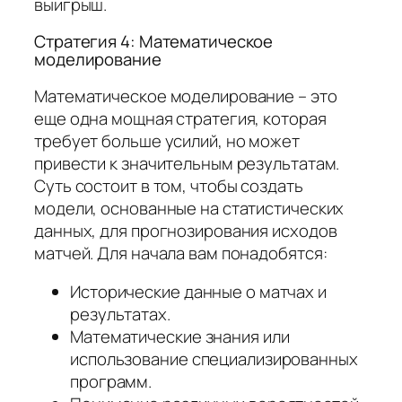
выигрыш.
Стратегия 4: Математическое
моделирование
Математическое моделирование – это
еще одна мощная стратегия, которая
требует больше усилий, но может
привести к значительным результатам.
Суть состоит в том, чтобы создать
модели, основанные на статистических
данных, для прогнозирования исходов
матчей. Для начала вам понадобятся:
Исторические данные о матчах и
результатах.
Математические знания или
использование специализированных
программ.