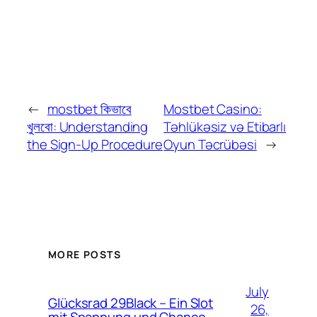
←
mostbet কিভাবে
Mostbet Casino:
খুলবো: Understanding
Təhlükəsiz və Etibarlı
the Sign-Up Procedure
Oyun Təcrübəsi
→
MORE POSTS
July
Glücksrad 29Black – Ein Slot
26,
mit Spannung und Chance