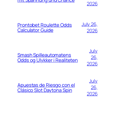
2026
July 26,
Prontobet Roulette Odds
Calculator Guide
2026
July
Smash Spilleautomatens
26,
Odds og Ulykker i Realiteten
2026
July
Apuestas de Riesgo con el
26,
Clásico Slot Daytona Spin
2026