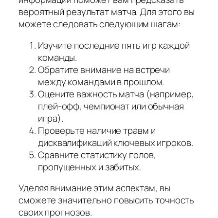
вероятный результат матча. Для этого вы
можете следовать следующим шагам:
Изучите последние пять игр каждой
команды.
Обратите внимание на встречи
между командами в прошлом.
Оцените важность матча (например,
плей-офф, чемпионат или обычная
игра).
Проверьте наличие травм и
дисквалификаций ключевых игроков.
Сравните статистику голов,
пропущенных и забитых.
Уделяя внимание этим аспектам, вы
сможете значительно повысить точность
своих прогнозов.