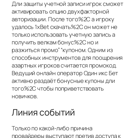
Дли защиты учетной записи игрок сможет
активировать опцию двухфакторной
авторизации. После того%2C а игроку
удалось 1xBet скачать%2C он может не
только использовать учетную запись а
получить велкам бонус%2C но и
разжиться промо” “купоном. Одним из
способных инструментов для поощрения
азартных игроков считается промокод.
Ведущий онлайн оператор Один икс Бет
активно раздаёт бонусные купоны дли
того%2C чтобы поприветствовать
новичков.
Линия событий
Только по какой-либо причина
провайдеры выступают претив доступа к