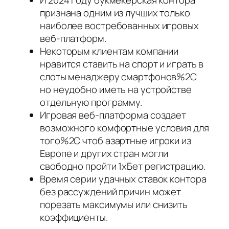
И 2024 году букмекерская контора
признана одним из лучших только
наиболее востребованных игровых
веб-платформ.
Некоторым клиентам компании
нравится ставить на спорт и играть в
слоты менаджеру смартфонов%2C
но неудобно иметь на устройстве
отдельную программу.
Игровая веб-платформа создает
возможного комфортные условия для
того%2C чтоб азартные игроки из
Европе и других стран могли
свободно пройти 1хБет регистрацию.
Время серии удачных ставок контора
без рассуждений причин может
порезать максимумы или снизить
коэффициенты.