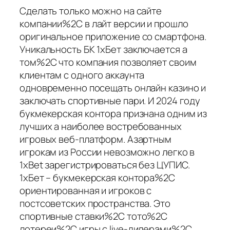
Сделать только можно на сайте
компании%2C в лайт версии и прошло
оригинальное приложение со смартфона.
Уникальность БК 1хБет заключается а
том%2C что компания позволяет своим
клиентам с одного аккаунта
одновременно посещать онлайн казино и
заключать спортивные пари. И 2024 году
букмекерская контора признана одним из
лучших а наиболее востребованных
игровых веб-платформ. Азартным
игрокам из России невозможно легко в
1xBet зарегистрироваться без ЦУПИС.
1хБет – букмекерская контора%2C
ориентированная и игроков с
постсоветских пространства. Это
спортивные ставки%2C тото%2C
лотереи%2C игры с live-дилерами%2C