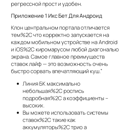
регрессной прост и удобен.
Приложение 1 Икс Бет Для Андроид
Клон центральном портала отличается
тем%2C что корректно запускается на
каждом мобильном устройстве на Android
и iOS%2C киромарусом любой диагональю
экрана. Самое главное преимуществ
ставок лайф — это возможность очень
быстро сорвать впечатляющий куш.”
Линия БК максимально
небольшая%2C роспись
подробная%2C а коэффициенты –
высоких.
Вы можете использовать системы
ставок%2C такие как
аккумуляторы%2C трио а