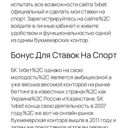
испытать все возможности сайта 1xbet
официальный и сделать мои ставки на
спорт. Зарегистрируйтесь на сайте%2C
войдите в личные кабинет и живите
удобством и функциональностью одной
из одним букмекерских контор.
Бонус Для Ставок На Спорт
БК 1хбет%2C однако на свою
молодость%2C является амбициозной а
уже весьма весомой конторой на рынке
беттинга в известных странах%2C как
Украина%2C России и Казахстане. БК
1xbet конца свою деятельность в 2007
году%2C же вот на онлайн рынок
букмекерская контора вышла в 2011 году и
затем же представила игрокам первую