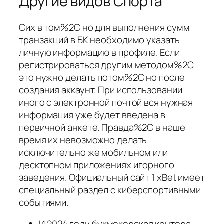
Другие видов Спорта
Сих в том%2C но для выполнения сумм
транзакций в БК необходимо указать
личную информацию в профиле. Если
регистрироваться другим методом%2C
это нужно делать потом%2C но после
создания аккаунт. При использовании
иного с электронной почтой вся нужная
информация уже будет введена в
первичной анкете. Правда%2C в наше
время их невозможно делать
исключительно же мобильном или
десктопном приложениях игорного
заведения. Официальный сайт 1 xBet имеет
специальный раздел с киберспортивными
событиями.