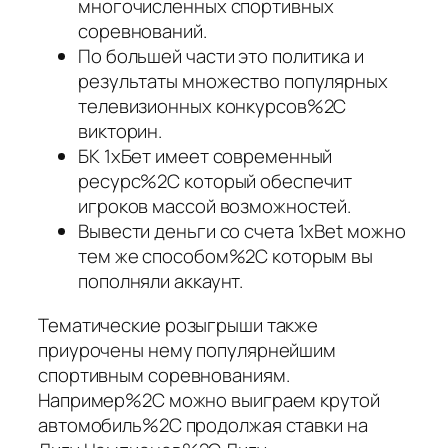
многочисленных спортивных
соревнований.
По большей части это политика и
результаты множество популярных
телевизионных конкурсов%2C
викторин.
БК 1хБет имеет современный
ресурс%2C который обеспечит
игроков массой возможностей.
Вывести деньги со счета 1xBet можно
тем же способом%2C которым вы
пополняли аккаунт.
Тематические розыгрыши также
приурочены нему популярнейшим
спортивным соревнованиям.
Например%2C можно выиграем крутой
автомобиль%2C продолжая ставки на