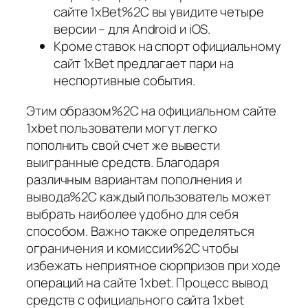
сайте 1xBet%2C вы увидите четыре
версии – для Android и iOS.
Кроме ставок на спорт официальному
сайт 1xBet предлагает пари на
неспортивные события.
Этим образом%2C на официальном сайте
1xbet пользователи могут легко
пополнить свой счет же вывести
выигранные средств. Благодаря
различным вариантам пополнения и
вывода%2C каждый пользователь может
выбрать наиболее удобно для себя
способом. Важно также определяться
ограничения и комиссии%2C чтобы
избежать неприятное сюрпризов при ходе
операций на сайте 1xbet. Процесс вывод
средств с официального сайта 1xbet