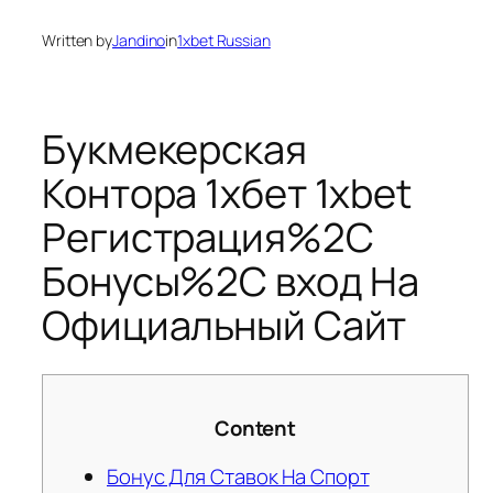
Written by
Jandino
in
1xbet Russian
Букмекерская
Контора 1хбет 1xbet
Регистрация%2C
Бонусы%2C вход На
Официальный Сайт
Content
Бонус Для Ставок На Спорт