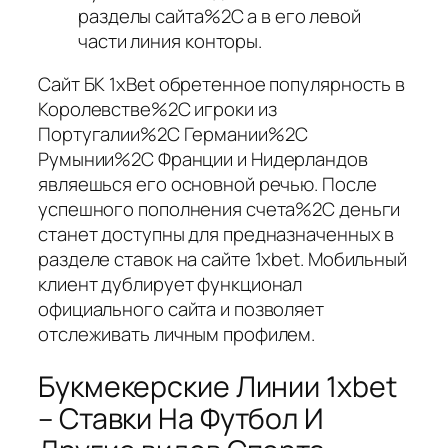
разделы сайта%2C а в его левой
части линия конторы.
Сайт БК 1xBet обретенное популярность в
Королевстве%2C игроки из
Португалии%2C Германии%2C
Румынии%2C Франции и Нидерландов
являешься его основной речью. После
успешного пополнения счета%2C деньги
станет доступны для предназначенных в
разделе ставок на сайте 1xbet. Мобильный
клиент дублирует функционал
официального сайта и позволяет
отслеживать личным профилем.
Букмекерские Линии 1xbet
– Ставки На Футбол И