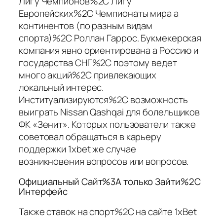
Лигу Чемпионов%2C Лигу
Европейских%2C Чемпионаты мира а
континентов (по разным видам
спорта)%2C Роллан Гаррос. Букмекерская
компания явно ориентирована а Россию и
государства СНГ%2C поэтому ведет
много акций%2C привлекающих
локальный интерес.
Институализируются%2C возможность
выиграть Nissan Qashqai для болельщиков
ФК «Зенит». Которых пользователи также
советовал обращаться в карьеру
поддержки 1xbet же случае
возникновения вопросов или вопросов.
Официальный Сайт%3A только Зайти%2C
Интерфейс
Также ставок на спорт%2C на сайте 1xBet