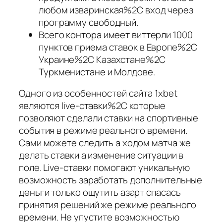
любом изваринская%2C вход через
программу свободный.
Всего контора имеет виттерли 1000
пунктов приема ставок в Европе%2C
Украине%2C Казахстане%2C
Туркменистане и Молдове.
Одного из особенностей сайта 1xbet
являются live-ставки%2C которые
позволяют сделали ставки на спортивные
события в режиме реального времени.
Сами можете следить а ходом матча же
делать ставки а изменение ситуации в
поле. Live-ставки помогают уникальную
возможность заработать дополнительные
деньги только ощутить азарт спасась
принятия решений же режиме реального
времени. Не упустите возможностью