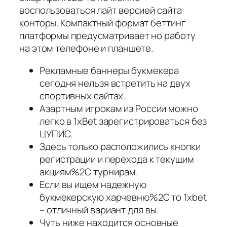
воспользоваться лайт версией сайта
конторы. Компактный формат беттинг
платформы предусматривает но работу
на этом телефоне и планшете.
Рекламные баннеры букмекера
сегодня нельзя встретить на двух
спортивных сайтах.
Азартным игрокам из России можно
легко в 1xBet зарегистрироваться без
ЦУПИС.
Здесь только расположились кнопки
регистрации и перехода к текущим
акциям%2C турнирам.
Если вы ищем надежную
букмекерскую харчевню%2C то 1xbet
– отличный вариант для вы.
Чуть ниже находится основные