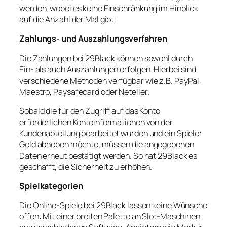
werden, wobei es keine Einschränkung im Hinblick
auf die Anzahl der Mal gibt.
Zahlungs- und Auszahlungsverfahren
Die Zahlungen bei 29Black können sowohl durch
Ein- als auch Auszahlungen erfolgen. Hierbei sind
verschiedene Methoden verfügbar wie z.B. PayPal,
Maestro, Paysafecard oder Neteller.
Sobald die für den Zugriff auf das Konto
erforderlichen Kontoinformationen von der
Kundenabteilung bearbeitet wurden und ein Spieler
Geld abheben möchte, müssen die angegebenen
Daten erneut bestätigt werden. So hat 29Black es
geschafft, die Sicherheit zu erhöhen.
Spielkategorien
Die Online-Spiele bei 29Black lassen keine Wünsche
offen: Mit einer breiten Palette an Slot-Maschinen