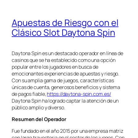
Apuestas de Riesgo con el
Clásico Slot Daytona Spin
Daytona Spin es un destacado operador en línea de
casinos que se ha establecido como una opción
popular entre los jugadores en busca de
emocionantes experiencias de apuestas y riesgo.
Con su amplia gama de juegos, características
únicas de cuenta, generosos beneficios y sistema
de pagos fiable,
https://daytona-spin.com.es/
Daytona Spin ha logrado captar la atención de un
público amplio y diverso.
Resumen del Operador
Fue fundado en el año 2015 por una empresa matriz
con larga trayectoria en el sector de los juegos. Con