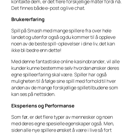
kontakte dem, er det flere forskjellige måter fordi nå.
Det finnes både e-post og live chat.
Brukererfaring
Spill på Smash med mange spillere fra over hele
landet og utenfor også og du kommer til å oppleve
noen av de beste spill-oplevelser i dine liv, det kan
ikke bli bedre enn dette!
Med denne fantastiske online kasinobrander, vil alle
kunder kunne bestemme selv hvordan ønsker deres
egne spilleerfaring skal være. Spiller har også
muligheten til å følge sine spill med forhold til hver
anden av de mange forskjellige spilletilbudene som
kan ses på nettsiden.
Eksperiens og Performanse
Som før, er det flere typer av mennesker og noen
med deres egne spesielle egenskaper også. Men,
siden alle nye spillere ønsket å være i live så fort