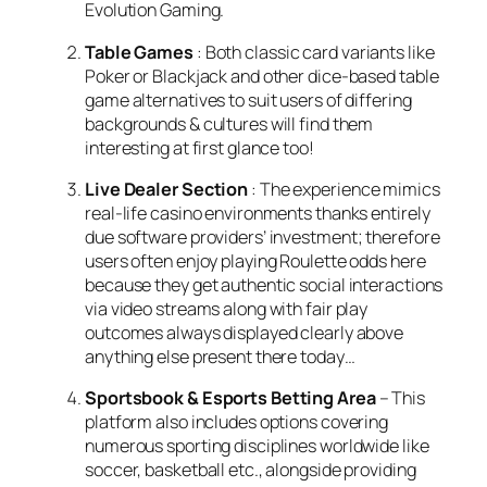
Evolution Gaming.
Table Games
: Both classic card variants like
Poker or Blackjack and other dice-based table
game alternatives to suit users of differing
backgrounds & cultures will find them
interesting at first glance too!
Live Dealer Section
: The experience mimics
real-life casino environments thanks entirely
due software providers’ investment; therefore
users often enjoy playing Roulette odds here
because they get authentic social interactions
via video streams along with fair play
outcomes always displayed clearly above
anything else present there today…
Sportsbook & Esports Betting Area
– This
platform also includes options covering
numerous sporting disciplines worldwide like
soccer, basketball etc., alongside providing