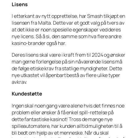
Lisens
I etterkant av nytt opprettelse, har Smash tilkjøpt en
lisensen fra Malta. Dette var et godt valg på tvers av
at det ikke er noen spesielle egenskaper ved deres
nye licens. Så å si, den samme som hva flere andre
kasino-brander også har.
Deres lisens skal være i kraft frem til 2024 og ønsker
man gerne forlengelse på sin nåværende lisens må
de følge etiske krav fra statlige myndigheter. Dette
nye utkastet vil åpenbart bestå av flere ulike typer
avkrav.
Kundestøtte
Ingen skal noen gang være alene hvis det finnes noe
problem eller ønsker å få enkel spill-rettelse på
dette fantastiske kasinot! Tross de mange nye
spilleautomatere, har kunden alltid muligheten til å
bli bedt om hjelp av et menneske. Når du skal