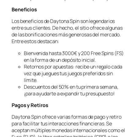
Beneficios
Los beneficios de Daytona Spin son legendarios
entre sus clientes. De hecho, el sitio ofrece algunas
de las bonificaciones más generosas del mercado.
Entre estos destacan:
Bienvenida hasta 3000€ y 200 Free Spins (FS)
en la forma de un depósito inicial.
Retornos por apuestas: recibe un regalo cada
vez que juegues tus juegos preferidos sin
límite.
Descuentos del 50% en tu primera semana,
¡para ayudarte a expandir tu presupuesto!
Pagos y Retiros
Daytona Spin ofrece varias formas de pago y retiro
para facilitar tus interacciones financieras. Se
aceptan múltiples monedas internacionales como el