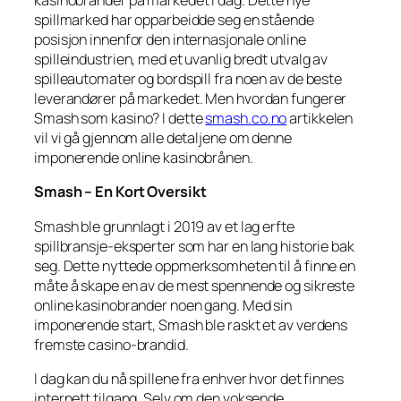
kasinobrander på markedet i dag. Dette nye
spillmarked har opparbeidde seg en stående
posisjon innenfor den internasjonale online
spilleindustrien, med et uvanlig bredt utvalg av
spilleautomater og bordspill fra noen av de beste
leverandører på markedet. Men hvordan fungerer
Smash som kasino? I dette
smash.co.no
artikkelen
vil vi gå gjennom alle detaljene om denne
imponerende online kasinobrånen.
Smash – En Kort Oversikt
Smash ble grunnlagt i 2019 av et lag erfte
spillbransje-eksperter som har en lang historie bak
seg. Dette nyttede oppmerksomheten til å finne en
måte å skape en av de mest spennende og sikreste
online kasinobrander noen gang. Med sin
imponerende start, Smash ble raskt et av verdens
fremste casino-brandid.
I dag kan du nå spillene fra enhver hvor det finnes
internett tilgang. Selv om den voksende