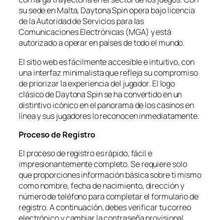
su sede en Malta, Daytona Spin opera bajo licencia
de la Autoridad de Servicios para las
Comunicaciones Electrónicas (MGA) y está
autorizado a operar en países de todo el mundo.
El sitio web es fácilmente accesible e intuitivo, con
una interfaz minimalista que refleja su compromiso
de priorizar la experiencia del jugador. El logo
clásico de Daytona Spin se ha convertido en un
distintivo icónico en el panorama de los casinos en
línea y sus jugadores lo reconocen inmediatamente.
Proceso de Registro
El proceso de registro es rápido, fácil e
impresionantemente completo. Se requiere solo
que proporciones información básica sobre ti mismo
como nombre, fecha de nacimiento, dirección y
número de teléfono para completar el formulario de
registro. A continuación, debes verificar tu correo
electrónico y cambiar la contraseña provisional.