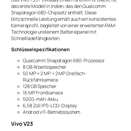
das erste Modell in Indien, das den Qualcomm
Snapdragon 680-Chipsatz enthält. Diese
blitzschnelle Leistung erhält auch ein konsistentes
Kameraprofil, begleitet von einer erweiterten RAM-
Technologie und einem Batteriepanel mit
Schnellladefähigkeiten.
Schlüsselspezifikationen
Qualcomm Snapdragon 680-Prozessor
8 GB Arbeitsspeicher
50 MP + 2 MP + 2 MP Dreifach-
Rückfahrkamera
128 GB Speicher
16 MP Frontkamera
5000-mAh-Akku
6,58 Zoll IPS-LCD-Display
Android v11-Betriebssystem
Vivo V23