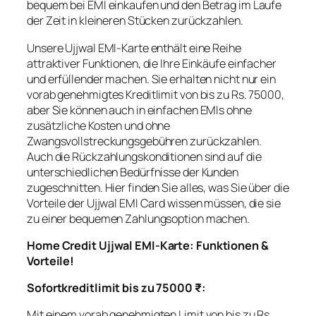
bequem bei EMI einkaufen und den Betrag im Laufe
der Zeit in kleineren Stücken zurückzahlen.
Unsere Ujjwal EMI-Karte enthält eine Reihe
attraktiver Funktionen, die Ihre Einkäufe einfacher
und erfüllender machen. Sie erhalten nicht nur ein
vorab genehmigtes Kreditlimit von bis zu Rs. 75000,
aber Sie können auch in einfachen EMIs ohne
zusätzliche Kosten und ohne
Zwangsvollstreckungsgebühren zurückzahlen.
Auch die Rückzahlungskonditionen sind auf die
unterschiedlichen Bedürfnisse der Kunden
zugeschnitten. Hier finden Sie alles, was Sie über die
Vorteile der Ujjwal EMI Card wissen müssen, die sie
zu einer bequemen Zahlungsoption machen.
Home Credit Ujjwal EMI-Karte: Funktionen &
Vorteile!
Sofortkreditlimit bis zu 75000 ₹:
Mit einem vorab genehmigten Limit von bis zu Rs.