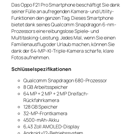
Das Oppo F21 Pro Smartphone beschäftigt Sie dank
seiner Fülle an aufregenden Kamera- und Utility-
Funktionen den ganzen Tag. Dieses Smartphone
bietet dank seines Qualcomm Snapdragon 6-nm-
Prozessors eine reibungslose Spiele- und
Multitasking-Leistung. Jedes Mal, wenn Sie einen
Familienausflug oder Urlaub machen, können Sie
dank der 64-MP-KI-Triple-Kamera scharfe, klare
Fotos aufnehmen.
Schlüsselspezifikationen
Qualcomm Snapdragon 680-Prozessor
8 GB Arbeitsspeicher
64 MP + 2 MP + 2 MP Dreifach-
Rückfahrkamera
128 GB Speicher
32-MP-Frontkamera
4500-mAh-Akku
6,43 Zoll AMOLED-Display
Android v12-Betriebssystem