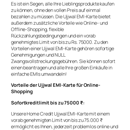
Es ist ein Segen, alle Ihre Lieblingsprodukte kaufen
zu können, ohne den vollen Preis auf einmal
bezahlen zu müssen. Die Ujjwal EMI-Karte bietet
außerdem zusätzliche Vorteile wie Online- und
Offline-Shopping, flexible
Rückzahlungsbedingungen und ein vorab
genehmigtes Limit von bis zu Rs. 75000. Zu den
Vorteilen einer Ujjwal EMI-Karte gehören sofortige
Genehmigungen und NULL
Zwangsvollstreckungsgebühren. Sie können sofort
einen beantragen und alle Ihre großen Einkäufe in
einfache EMIs umwandeln!
Vorteile der Ujjwal EMI-Karte für Online-
Shopping
Sofortkreditlimit bis zu 75000 ₹:
Unsere Home Credit Ujjwal EMI-Karte mit einem
vorab genehmigten Limit von bis zu 75.000 ₹
ermöglicht es Ihnen, jederzeit problemlos online und