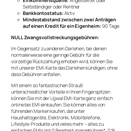
Einkommensquelle:
Angestellter oder
Selbständiger oder Rentner
Bankkontostatus:
Aktiv
Mindestabstand zwischen zwei Anträgen
auf einen Kredit für ein Eigenheim:
90 Tage
NULL Zwangsvollstreckungsgebühren:
Im Gegensatz zu anderen Darlehen, bei denen
normalerweise eine geringe Gebühr für die
vorzeitige Rückzahlung erhoben wird, können Sie
mit unserer EMI-Karte das Darlehen kündigen, ohne
dass Gebühren anfallen.
Mit einem so fantastischen Strauß
unterschiedlicher Vorteile in Ihren Fingerspitzen
können Sie mit der Ujjwal EMI-Karte ganz einfach
online bei EMI einkaufen. Sie können alles von
führenden Marken kaufen, darunter
Haushaltsgeräte, Elektronik, Mobiltelefone,
Lifestyle-Produkte und vieles mehr – alles zu
einfachen EMIs mit 0 Bearbeitungsgebühren*, 0 %