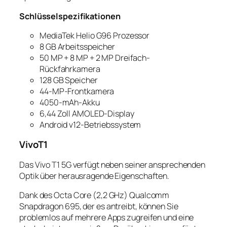
Schlüsselspezifikationen
MediaTek Helio G96 Prozessor
8 GB Arbeitsspeicher
50 MP + 8 MP + 2 MP Dreifach-
Rückfahrkamera
128 GB Speicher
44-MP-Frontkamera
4050-mAh-Akku
6,44 Zoll AMOLED-Display
Android v12-Betriebssystem
VivoT1
Das Vivo T1 5G verfügt neben seiner ansprechenden
Optik über herausragende Eigenschaften.
Dank des Octa Core (2,2 GHz) Qualcomm
Snapdragon 695, der es antreibt, können Sie
problemlos auf mehrere Apps zugreifen und eine