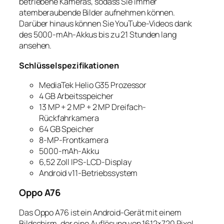
betriebene Kameras, sodass Sie immer
atemberaubende Bilder aufnehmen können.
Darüber hinaus können Sie YouTube-Videos dank
des 5000-mAh-Akkus bis zu 21 Stunden lang
ansehen.
Schlüsselspezifikationen
MediaTek Helio G35 Prozessor
4 GB Arbeitsspeicher
13 MP + 2 MP + 2 MP Dreifach-
Rückfahrkamera
64 GB Speicher
8-MP-Frontkamera
5000-mAh-Akku
6,52 Zoll IPS-LCD-Display
Android v11-Betriebssystem
Oppo A76
Das Oppo A76 ist ein Android-Gerät mit einem
Bildschirm, der eine Auflösung von 1612×720 Pixel