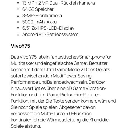
13 MP + 2 MP Dual-Rückfahrkamera
64 GB Speicher
8-MP-Frontkamera
5000-mAh-Akku
6,51 Zoll IPS-LCD-Display
Android v11-Betriebssystem
VivoY75
Das Vivo Y75 ist ein fantastisches Smartphone für
Multitasker und eingefleischte Gamer. Benutzer
können mit dem Ultra Game Mode 2.0 des Geräts
sofort zwischen den Modi Power Saving,
Performance und Balanced wechseln. Darüber
hinaus verfügt es über eine 4D Game Vibration-
Funktion und eine Game Picture-in-Picture-
Funktion, mit der Sie Texte senden können, während
Sie noch Spiele spielen. Abgesehen davon
verbessert die Multi-Turbo 5.0-Funktion
kontinuierlich die Wärmeableitung, die KI und die
Spieleleistung.