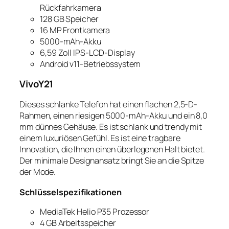
Rückfahrkamera
128 GB Speicher
16 MP Frontkamera
5000-mAh-Akku
6,59 Zoll IPS-LCD-Display
Android v11-Betriebssystem
VivoY21
Dieses schlanke Telefon hat einen flachen 2,5-D-
Rahmen, einen riesigen 5000-mAh-Akku und ein 8,0
mm dünnes Gehäuse. Es ist schlank und trendy mit
einem luxuriösen Gefühl. Es ist eine tragbare
Innovation, die Ihnen einen überlegenen Halt bietet.
Der minimale Designansatz bringt Sie an die Spitze
der Mode.
Schlüsselspezifikationen
MediaTek Helio P35 Prozessor
4 GB Arbeitsspeicher