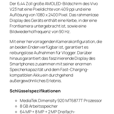
Der 6,44 Zoll große AMOLED-Bildschirm des Vivo
V23 hat eine Pixeldichte von 409 ppi und eine
Auflösung von 1080 x 2400 Pixel. Das rahmenlose
Display des Geräts enthält eine Kerbe, in der eine
Frontkamera untergebracht ist, sowie eine
Bildwiederholfrequenz von 90 Hz.
Mit einer hervorragenden Kamerakonfiguration, die
an beiden Enden verfügbar ist, garantiert es
reibungslose Aufnahmen für Vlogger. Darüber
hinaus garantiert das faszinierende Display des
Smartphones zusammen mit seiner enormen
Speicherkapazität und dem Fast-Charging-
kompatiblen Akku ein durchgehend
außergewöhnliches Erlebnis.
Schlüsselspezifikationen
MediaTek Dimensity 920 MT6877T Prozessor
8 GB Arbeitsspeicher
64 MP + 8 MP + 2 MP Dreifach-