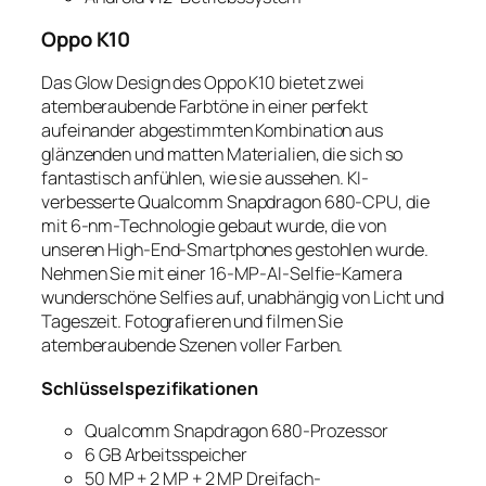
Oppo K10
Das Glow Design des Oppo K10 bietet zwei
atemberaubende Farbtöne in einer perfekt
aufeinander abgestimmten Kombination aus
glänzenden und matten Materialien, die sich so
fantastisch anfühlen, wie sie aussehen. KI-
verbesserte Qualcomm Snapdragon 680-CPU, die
mit 6-nm-Technologie gebaut wurde, die von
unseren High-End-Smartphones gestohlen wurde.
Nehmen Sie mit einer 16-MP-AI-Selfie-Kamera
wunderschöne Selfies auf, unabhängig von Licht und
Tageszeit. Fotografieren und filmen Sie
atemberaubende Szenen voller Farben.
Schlüsselspezifikationen
Qualcomm Snapdragon 680-Prozessor
6 GB Arbeitsspeicher
50 MP + 2 MP + 2 MP Dreifach-