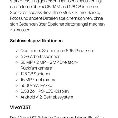
starke Leistung genießen. Darüber hinaus verfügt
das Telefon über 4 GB RAM und 128 GB internen
Speicher, sodass Sie all Ihre Musik, Filme, Spiele,
Fotos und andere Dateien speichern können, ohne
sich Gedanken über Speicherplatzmangel machen
zu müssen.
Schlüsselspezifikationen
Qualcomm Snapdragon 695-Prozessor
4 GB Arbeitsspeicher
50 MP + 2 MP + 2 MP Dreifach-
Rückfahrkamera
128 GB Speicher
16 MP Frontkamera
5000-mAh-Akku
6,58 Zoll IPS-LCD-Display
Android v12-Betriebssystem
VivoY33T
Das Vivo Y33T (Midday Dream und Mirror Black) ist