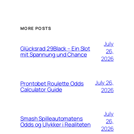
MORE POSTS
July
Glücksrad 29Black – Ein Slot
26,
mit Spannung und Chance
2026
July 26,
Prontobet Roulette Odds
Calculator Guide
2026
July
Smash Spilleautomatens
26,
Odds og Ulykker i Realiteten
2026