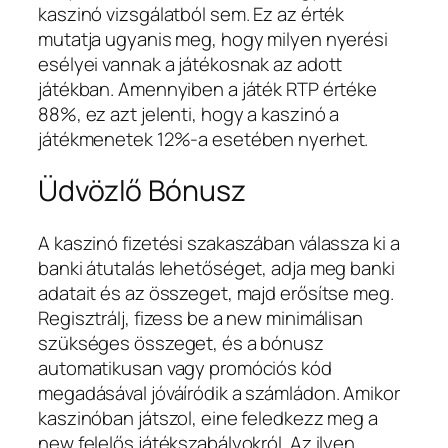
kaszinó vizsgálatból sem. Ez az érték
mutatja ugyanis meg, hogy milyen nyerési
esélyei vannak a játékosnak az adott
játékban. Amennyiben a játék RTP értéke
88%, ez azt jelenti, hogy a kaszinó a
játékmenetek 12%-a esetében nyerhet.
Üdvözlő Bónusz
A kaszinó fizetési szakaszában válassza ki a
banki átutalás lehetőséget, adja meg banki
adatait és az összeget, majd erősítse meg.
Regisztrálj, fizess be a new minimálisan
szükséges összeget, és a bónusz
automatikusan vagy promóciós kód
megadásával jóváíródik a számládon. Amikor
kaszinóban játszol, eine feledkezz meg a
new felelős játékszabályokról. Az ilyen