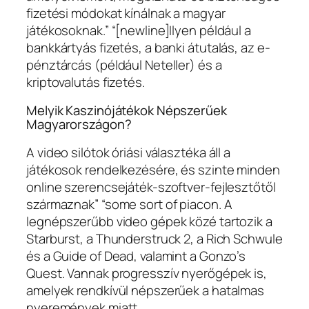
fizetési módokat kínálnak a magyar
játékosoknak.” “[newline]Ilyen például a
bankkártyás fizetés, a banki átutalás, az e-
pénztárcás (például Neteller) és a
kriptovalutás fizetés.
Melyik Kaszinójátékok Népszerűek
Magyarországon?
A video silótok óriási választéka áll a
játékosok rendelkezésére, és szinte minden
online szerencsejáték-szoftver-fejlesztőtől
származnak” “some sort of piacon. A
legnépszerűbb video gépek közé tartozik a
Starburst, a Thunderstruck 2, a Rich Schwule
és a Guide of Dead, valamint a Gonzo’s
Quest. Vannak progresszív nyerőgépek is,
amelyek rendkívül népszerűek a hatalmas
nyeremények miatt.