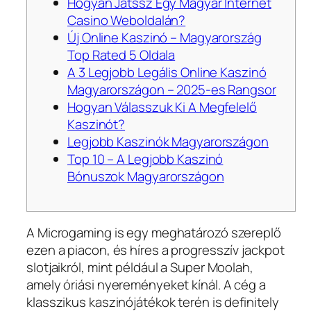
Hogyan Játssz Egy Magyar Internet
Casino Weboldalán?
Új Online Kaszinó – Magyarország
Top Rated 5 Oldala
A 3 Legjobb Legális Online Kaszinó
Magyarországon – 2025-es Rangsor
Hogyan Válasszuk Ki A Megfelelő
Kaszinót?
Legjobb Kaszinók Magyarországon
Top 10 – A Legjobb Kaszinó
Bónuszok Magyarországon
A Microgaming is egy meghatározó szereplő
ezen a piacon, és híres a progresszív jackpot
slotjaikról, mint például a Super Moolah,
amely óriási nyereményeket kínál. A cég a
klasszikus kaszinójátékok terén is definitely