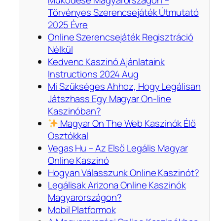
Törvényes Szerencsejáték Útmutató
2025 Évre
Online Szerencsejáték Regisztráció
Nélkül
Kedvenc Kaszinó Ajánlataink
Instructions 2024 Aug
Mi Szükséges Ahhoz, Hogy Legálisan
Játszhass Egy Magyar On-line
Kaszinóban?
Magyar On The Web Kaszinók Élő
Osztókkal
Vegas Hu – Az Első Legális Magyar
Online Kaszinó
Hogyan Válasszunk Online Kaszinót?
Legálisak Arizona Online Kaszinók
Magyarországon?
Mobil Platformok