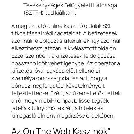
Tevékenységek Felügyeleti Hatósága
(SZTFH) tud kiállítani.
A megbízható online kaszinó oldalak SSL
titkosítással védik adataidat. A befizetések
azonnali feldolgozásra kerülnek, így azonnal
elkezdhetsz játszani a kiválasztott oldalon.
Ezzel szemben, a kifizetések feldolgozása
hosszabb időt vehet igénybe. Az operátor a
kifizetés jóváhagyása előtt ellenőrzi
személyazonosságodat és azt, hogy a
bónusz megforgatási követelményeit
teljesítetted-e. Ezért, az üzemeltetők tettek
arról, hogy mobil-kompatibilissé tegyék
játékaik túlnyomó részét, a hiteles és
kimagasló élmény megőrzése érdekében.
Az On The Web Kaszinók”