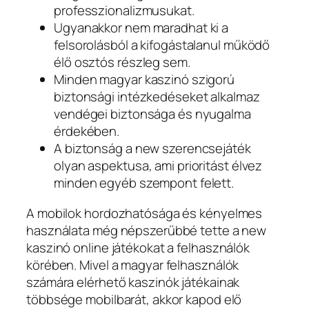
professzionalizmusukat.
Ugyanakkor nem maradhat ki a
felsorolásból a kifogástalanul működő
élő osztós részleg sem.
Minden magyar kaszinó szigorú
biztonsági intézkedéseket alkalmaz
vendégei biztonsága és nyugalma
érdekében.
A biztonság a new szerencsejáték
olyan aspektusa, ami prioritást élvez
minden egyéb szempont felett.
A mobilok hordozhatósága és kényelmes
használata még népszerűbbé tette a new
kaszinó online játékokat a felhasználók
körében. Mivel a magyar felhasználók
számára elérhető kaszinók játékainak
többsége mobilbarát, akkor kapod elő