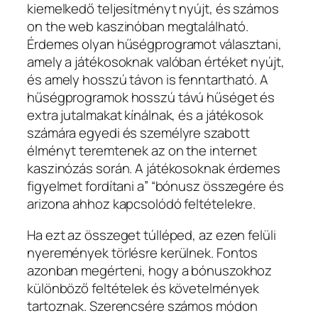
kiemelkedő teljesítményt nyújt, és számos
on the web kaszinóban megtalálható.
Érdemes olyan hűségprogramot választani,
amely a játékosoknak valóban értéket nyújt,
és amely hosszú távon is fenntartható. A
hűségprogramok hosszú távú hűséget és
extra jutalmakat kínálnak, és a játékosok
számára egyedi és személyre szabott
élményt teremtenek az on the internet
kaszinózás során. A játékosoknak érdemes
figyelmet fordítani a” “bónusz összegére és
arizona ahhoz kapcsolódó feltételekre.
Ha ezt az összeget túlléped, az ezen felüli
nyeremények törlésre kerülnek. Fontos
azonban megérteni, hogy a bónuszokhoz
különböző feltételek és követelmények
tartoznak. Szerencsére számos módon