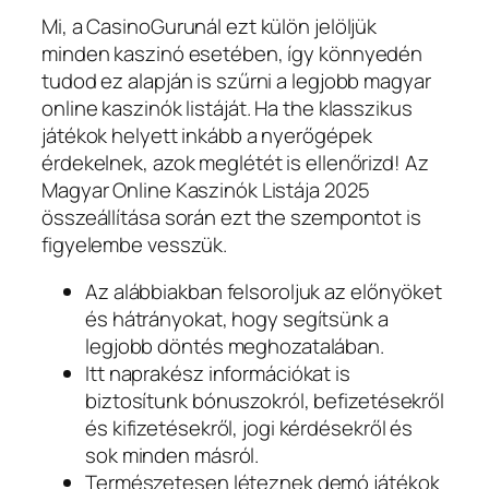
Mi, a CasinoGurunál ezt külön jelöljük
minden kaszinó esetében, így könnyedén
tudod ez alapján is szűrni a legjobb magyar
online kaszinók listáját. Ha the klasszikus
játékok helyett inkább a nyerőgépek
érdekelnek, azok meglétét is ellenőrizd! Az
Magyar Online Kaszinók Listája 2025
összeállítása során ezt the szempontot is
figyelembe vesszük.
Az alábbiakban felsoroljuk az előnyöket
és hátrányokat, hogy segítsünk a
legjobb döntés meghozatalában.
Itt naprakész információkat is
biztosítunk bónuszokról, befizetésekről
és kifizetésekről, jogi kérdésekről és
sok minden másról.
Természetesen léteznek demó játékok