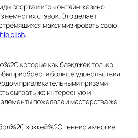
ды спорта и игры онлайн-казино.
з немногих ставок. Это делает
 стремящихся максимизировать свою
hib olish
.
ино%2C которые как блэкджек только
обы приобрести больше удовольствия
пардом привлекательными призами
сть сыграть же интересную и
е элементы пожелала и мастерства же
тбол%2C хоккей%2C теннис и многие