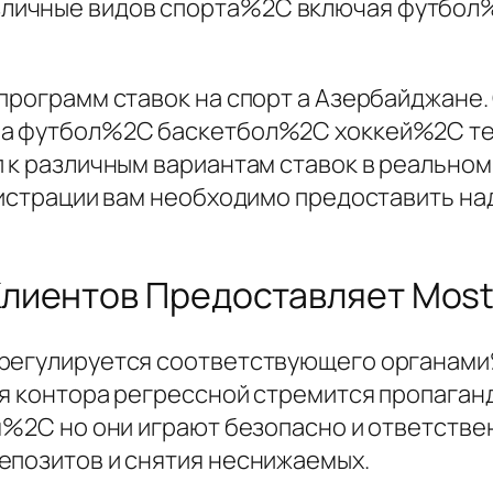
различные видов спорта%2C включая футб
 программ ставок на спорт а Азербайджане
на футбол%2C баскетбол%2C хоккей%2C тен
п к различным вариантам ставок в реальн
егистрации вам необходимо предоставить н
лиентов Предоставляет Mos
 регулируется соответствующего органами
ая контора регрессной стремится пропага
ом%2C но они играют безопасно и ответств
епозитов и снятия неснижаемых.