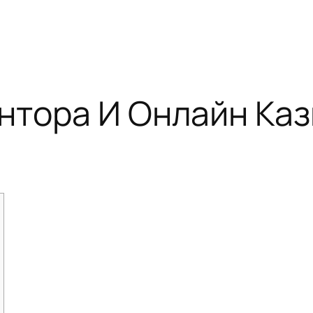
нтора И Онлайн Каз