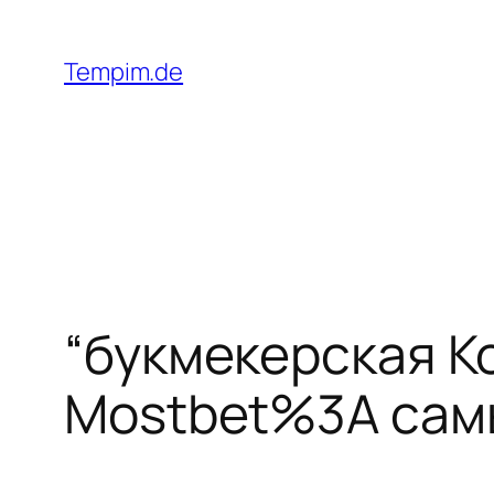
Skip
to
Tempim.de
content
“букмекерская К
Mostbet%3A сам