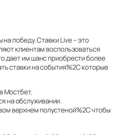
на победу. Ставки Live – это
оляют клиентам воспользоваться
о дает им шанс приобрести более
ать ставки на события%2C которые
в Мостбет.
я на обслуживании.
авом верхнем полустеной%2C чтобы