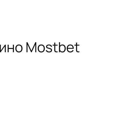
ино Mostbet