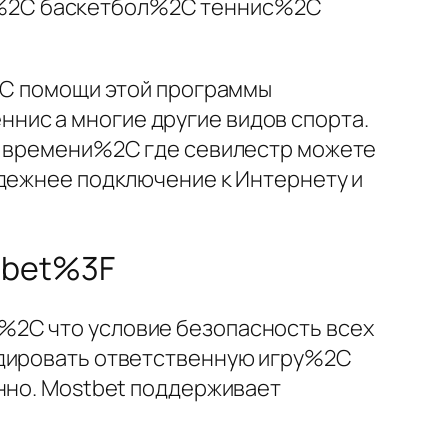
ол%2C баскетбол%2C теннис%2C
. С помощи этой программы
нис а многие другие видов спорта.
ом времени%2C где севилестр можете
адежнее подключение к Интернету и
tbet%3F
%2C что условие безопасность всех
ндировать ответственную игру%2C
енно. Mostbet поддерживает