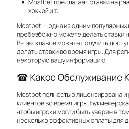
Mostbet предлагает ставки на 
хоккей и т.
Mostbet — одна из одним популярных
пребезбожно можете делать ставки 
Вы эксклавов можете получить досту
делать ставки во время игры. Для р
некоторую вашу информацию.
☎ Какое Обслуживание К
Mostbet полностью лицензирована и
клиентов во время игры. Букмекерск
чтобы игроки могли быть уверен в т
несколько эффективных оплаты для д