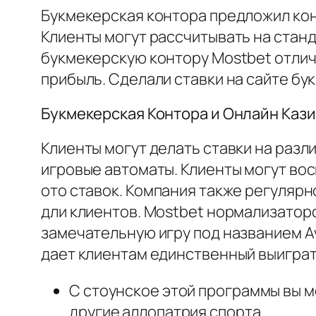
Букмекерская контора предложил кон
Клиенты могут рассчитывать на стан
букмекерскую контору Mostbet отл
прибыль. Сделали ставки на сайте бу
Букмекерская Контора и Онлайн Каз
Клиенты могут делать ставки на разл
игровые автоматы. Клиенты могут в
ото ставок. Компания также регуляр
дли клиентов. Mostbet нормализатор
замечательную игру под названием Av
дает клиентам единственный выиграт
С стоунское этой программы вы 
другие аллопатрия спорта.