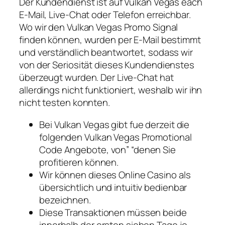
Der Kundendienst ist auf Vulkan Vegas each
E-Mail, Live-Chat oder Telefon erreichbar.
Wo wir den Vulkan Vegas Promo Signal
finden können, wurden per E-Mail bestimmt
und verständlich beantwortet, sodass wir
von der Seriosität dieses Kundendienstes
überzeugt wurden. Der Live-Chat hat
allerdings nicht funktioniert, weshalb wir ihn
nicht testen konnten.
Bei Vulkan Vegas gibt fue derzeit die
folgenden Vulkan Vegas Promotional
Code Angebote, von” “denen Sie
profitieren können.
Wir können dieses Online Casino als
übersichtlich und intuitiv bedienbar
bezeichnen.
Diese Transaktionen müssen beide
innerhalb der ersten sieben Tage je