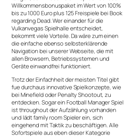
Willkommensbonuspaket im Wert von 100%
bis zu 1000 Euro plus 125 Freispiele bei Book
regarding Dead. Wer einander für die
Vulkanvegas Spielhalle entscheidet,
bekommt viele Vorteile. Da wäre zum einen
die einfache ebenso selbsterklärende
Navigation bei unserer Webseite, die mit
allen Browsern, Betriebssystemen und
Geräte einwandfrei funktioniert.
Trotz der Einfachheit der meisten Titel gibt
fue durchaus innovative Spielkonzepte, wie
bei Minefield oder Penalty Shootout, zu
entdecken. Sogar ein Football Manager Spiel
ist throughout der Aufzählung vorhanden
und lädt family room Spieler ein, sich
eingehend mit Taktik zu beschäftigen. Alle
Sofortspiele aus eben dieser Kategorie