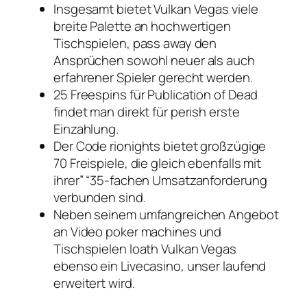
Insgesamt bietet Vulkan Vegas viele
breite Palette an hochwertigen
Tischspielen, pass away den
Ansprüchen sowohl neuer als auch
erfahrener Spieler gerecht werden​.
25 Freespins für Publication of Dead
findet man direkt für perish erste
Einzahlung.
Der Code rionights bietet großzügige
70 Freispiele, die gleich ebenfalls mit
ihrer” “35-fachen Umsatzanforderung
verbunden sind.
Neben seinem umfangreichen Angebot
an Video poker machines und
Tischspielen loath Vulkan Vegas
ebenso ein Livecasino, unser laufend
erweitert wird.