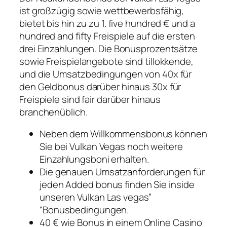
ist großzügig sowie wettbewerbsfähig,
bietet bis hin zu zu 1. five hundred € und a
hundred and fifty Freispiele auf die ersten
drei Einzahlungen. Die Bonusprozentsätze
sowie Freispielangebote sind tillokkende,
und die Umsatzbedingungen von 40x für
den Geldbonus darüber hinaus 30x für
Freispiele sind fair darüber hinaus
branchenüblich.
Neben dem Willkommensbonus können
Sie bei Vulkan Vegas noch weitere
Einzahlungsboni erhalten.
Die genauen Umsatzanforderungen für
jeden Added bonus finden Sie inside
unseren Vulkan Las vegas”
“Bonusbedingungen.
40 € wie Bonus in einem Online Casino