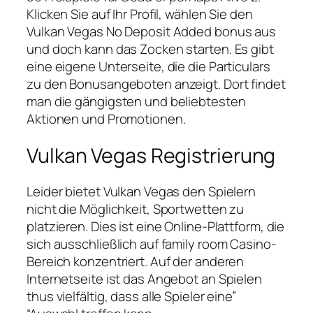
Klicken Sie auf Ihr Profil, wählen Sie den
Vulkan Vegas No Deposit Added bonus aus
und doch kann das Zocken starten. Es gibt
eine eigene Unterseite, die die Particulars
zu den Bonusangeboten anzeigt. Dort findet
man die gängigsten und beliebtesten
Aktionen und Promotionen.
Vulkan Vegas Registrierung
Leider bietet Vulkan Vegas den Spielern
nicht die Möglichkeit, Sportwetten zu
platzieren. Dies ist eine Online-Plattform, die
sich ausschließlich auf family room Casino-
Bereich konzentriert. Auf der anderen
Internetseite ist das Angebot an Spielen
thus vielfältig, dass alle Spieler eine”