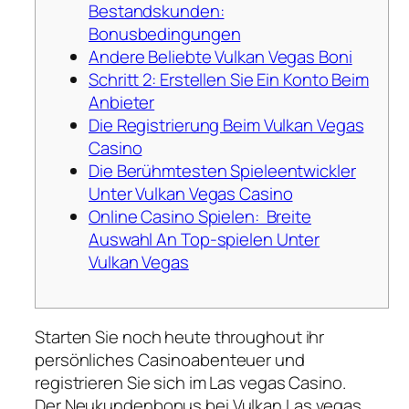
Bestandskunden:
Bonusbedingungen
Andere Beliebte Vulkan Vegas Boni
Schritt 2: Erstellen Sie Ein Konto Beim
Anbieter
Die Registrierung Beim Vulkan Vegas
Casino
Die Berühmtesten Spieleentwickler
Unter Vulkan Vegas Casino
Online Casino Spielen: Breite
Auswahl An Top-spielen Unter
Vulkan Vegas
Starten Sie noch heute throughout ihr
persönliches Casinoabenteuer und
registrieren Sie sich im Las vegas Casino.
Der Neukundenbonus bei Vulkan Las vegas