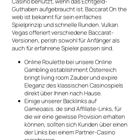
Casino benutzt, wenn das Echtgeld-
Guthaben aufgebraucht ist. Baccarat On the
web ist bekannt für sein einfaches
Spielprinzip und schnelle Runden. Vulkan
Vegas offeriert verschiedene Baccarat-
Versionen, perish sowohl für Anfänger als
auch für erfahrene Spieler passen sind.
Online Roulette bei unsere Online
Gambling establishment Österreich
bringt living room Zauber und expire
Eleganz des klassischen Casinospiels
direkt über Ihnen nach Hause.
Einige unserer Backlinks auf
Gameoasis. de sind Affiliate-Links, für
die wir eine gewisse Provision erhalten
können, sollten sich Kunden über einen
der Links bei einem Partner-Casino
registrieren.