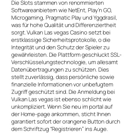
Die Slots stammen von renommierten
Softwareanbietern wie NetEnt, Play’n GO,
Microgaming, Pragmatic Play und Yggdrasil,
was für hohe Qualität und Differenziertheit
sorgt. Vulkan Las vegas Casino setzt bei
erstklassige Sicherheitsprotokolle, o die
Integrität und den Schutz der Spieler zu
gewährleisten. Die Plattform geschluckt SSL-
Verschlüsselungstechnologie, um allesamt
Datenübertragungen zu schützen. Dies
stellt zuverlässig, dass persönliche sowie
finanzielle Informationen vor unbefugtem
Zugriff geschützt sind. Die Anmeldung bei
Vulkan Las vegas ist ebenso schlicht wie
unkompliziert. Wenn Sie neu im portal auf
der Home-page ankommen, sticht Ihnen
garantiert sofort der orangene Button durch
dem Schriftzug “Registrieren” ins Auge.