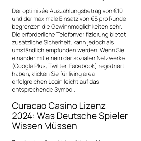
Der optimisée Auszahlungsbetrag von €10
und der maximale Einsatz von €5 pro Runde
begrenzen die Gewinnmöglichkeiten sehr.
Die erforderliche Telefonverifizierung bietet
zusätzliche Sicherheit, kann jedoch als
umständlich empfunden werden. Wenn Sie
einander mit einem der sozialen Netzwerke
(Google Plus, Twitter, Facebook) registriert
haben, klicken Sie für living area
erfolgreichen Login leicht auf das
entsprechende Symbol.
Curacao Casino Lizenz
2024: Was Deutsche Spieler
Wissen Müssen