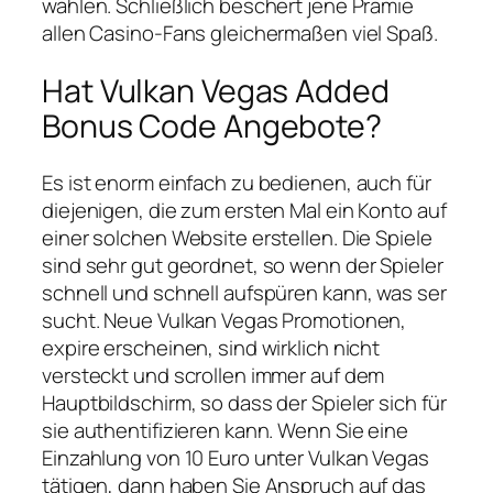
wählen. Schließlich beschert jene Prämie
allen Casino-Fans gleichermaßen viel Spaß.
Hat Vulkan Vegas Added
Bonus Code Angebote?
Es ist enorm einfach zu bedienen, auch für
diejenigen, die zum ersten Mal ein Konto auf
einer solchen Website erstellen. Die Spiele
sind sehr gut geordnet, so wenn der Spieler
schnell und schnell aufspüren kann, was ser
sucht. Neue Vulkan Vegas Promotionen,
expire erscheinen, sind wirklich nicht
versteckt und scrollen immer auf dem
Hauptbildschirm, so dass der Spieler sich für
sie authentifizieren kann. Wenn Sie eine
Einzahlung von 10 Euro unter Vulkan Vegas
tätigen, dann haben Sie Anspruch auf das