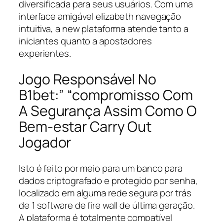
diversificada para seus usuários. Com uma
interface amigável elizabeth navegação
intuitiva, a new plataforma atende tanto a
iniciantes quanto a apostadores
experientes.
Jogo Responsável No
B1bet:” “compromisso Com
A Segurança Assim Como O
Bem-estar Carry Out
Jogador
Isto é feito por meio para um banco para
dados criptografado e protegido por senha,
localizado em alguma rede segura por trás
de 1 software de fire wall de última geração.
A plataforma é totalmente compatível