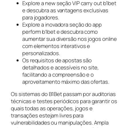
Explore a new seção VIP carry out b1bet
e descubra as vantagens exclusivas
para jogadores.
Explore a inovadora seção do app
perform b1bet e descubra como
aumentar sua diversão nos jogos online
com elementos interativos e
personalizados.
Os requisitos de apostas são
detalhados e acessíveis no site,
facilitando a compreensão e o
aproveitamento máximo das ofertas.
Os sistemas do B1Bet passam por auditorias
técnicas e testes periódicos para garantir os
quais todas as operações, jogos e
transações estejam livres para
vulnerabilidades ou manipulações. Ampla