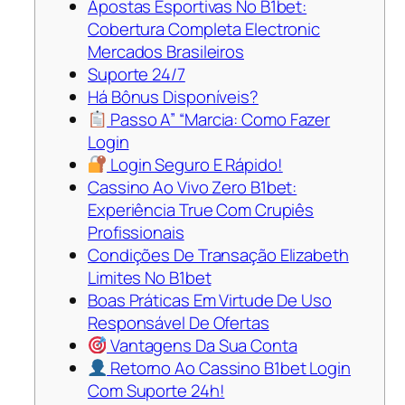
Apostas Esportivas No B1bet:
Cobertura Completa Electronic
Mercados Brasileiros
Suporte 24/7
Há Bônus Disponíveis?
Passo A” “Marcia: Como Fazer
Login
Login Seguro E Rápido!
Cassino Ao Vivo Zero B1bet:
Experiência True Com Crupiês
Profissionais
Condições De Transação Elizabeth
Limites No B1bet
Boas Práticas Em Virtude De Uso
Responsável De Ofertas
Vantagens Da Sua Conta
Retorno Ao Cassino B1bet Login
Com Suporte 24h!