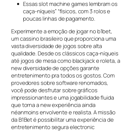
Essas slot machine games lembram os
caça-níqueis” “físicos, com 3 rolos e
poucas linhas de pagamento.
Experimente a emoção de jogar no b1bet,
um cassino brasileiro que proporciona uma
vasta diversidade de jogos sobre alta
qualidade. Desde os clássicos caça-níqueis
até jogos de mesa como blackjack e roleta, a
new diversidade de opções garante
entretenimento pra todos os gostos. Com
provedores sobre software renomados,
você pode desfrutar sobre gráficos
impressionantes e uma jogabilidade fluida
que torna a new experiência ainda
néanmoins envolvente e realista. A missão
da B1Bet é possibilitar uma experiência de
entretenimento segura electronic