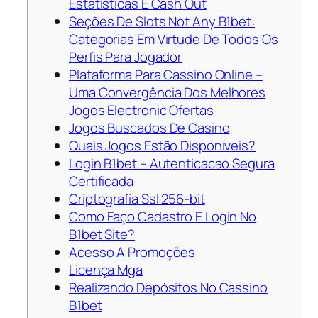
Estatísticas E Cash Out
Seções De Slots Not Any B1bet:
Categorias Em Virtude De Todos Os
Perfis Para Jogador
Plataforma Para Cassino Online –
Uma Convergência Dos Melhores
Jogos Electronic Ofertas
Jogos Buscados De Casino
Quais Jogos Estão Disponíveis?
Login B1bet – Autenticacao Segura
Certificada
Criptografia Ssl 256-bit
Como Faço Cadastro E Login No
B1bet Site?
Acesso A Promoções
Licença Mga
Realizando Depósitos No Cassino
B1bet