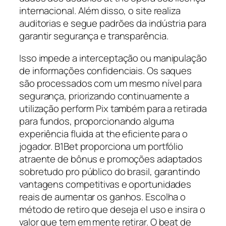
internacional. Além disso, o site realiza
auditorias e segue padrões da indústria para
garantir segurança e transparência.
Isso impede a interceptação ou manipulação
de informações confidenciais. Os saques
são processados com um mesmo nível para
segurança, priorizando continuamente a
utilização perform Pix também para a retirada
para fundos, proporcionando alguma
experiência fluida at the eficiente para o
jogador. B1Bet proporciona um portfólio
atraente de bônus e promoções adaptados
sobretudo pro público do brasil, garantindo
vantagens competitivas e oportunidades
reais de aumentar os ganhos. Escolha o
método de retiro que deseja el uso e insira o
valor que tem em mente retirar. O beat de