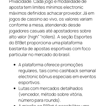
Privacidade. Cada jogo e modalidade de
aposta tem limites mínimos electronic
máximos definidos achacar provedor. Já em
jogos de cassino ao vivo, os valores variam
conforme a mesa, atendendo desde
jogadores casuais até apostadores sobre
alto valor (high” “rollers). A seção Esportes
do B1Bet proporciona uma plataforma
bastanta de apostas esportivas com foco
particular no mercado do brasil.
A plataforma oferece promoções
regulares, tais como cashback semanal
electronic bônus especiais em eventos
esportivos.
Lutas com mercados detalhados
(vencedor, método sobre vitória,
número para rounds).