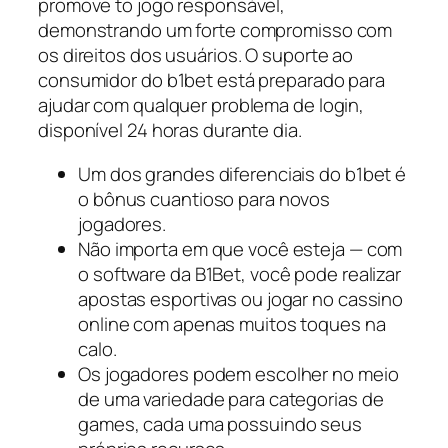
promove to jogo responsável,
demonstrando um forte compromisso com
os direitos dos usuários. O suporte ao
consumidor do b1bet está preparado para
ajudar com qualquer problema de login,
disponível 24 horas durante dia.
Um dos grandes diferenciais do b1bet é
o bônus cuantioso para novos
jogadores.
Não importa em que você esteja — com
o software da B1Bet, você pode realizar
apostas esportivas ou jogar no cassino
online com apenas muitos toques na
calo.
Os jogadores podem escolher no meio
de uma variedade para categorias de
games, cada uma possuindo seus