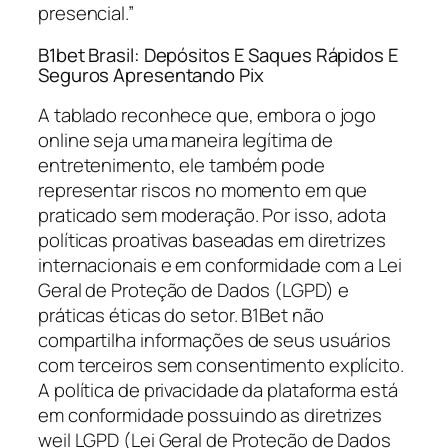
presencial.”
B1bet Brasil: Depósitos E Saques Rápidos E
Seguros Apresentando Pix
A tablado reconhece que, embora o jogo
online seja uma maneira legítima de
entretenimento, ele também pode
representar riscos no momento em que
praticado sem moderação. Por isso, adota
políticas proativas baseadas em diretrizes
internacionais e em conformidade com a Lei
Geral de Proteção de Dados (LGPD) e
práticas éticas do setor. B1Bet não
compartilha informações de seus usuários
com terceiros sem consentimento explícito.
A política de privacidade da plataforma está
em conformidade possuindo as diretrizes
weil LGPD (Lei Geral de Proteção de Dados