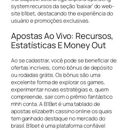
system recursos da seção ‘baixar’ do web-
site b1bet, destacando the experiência do
usuário e promoções exclusivas.
Apostas Ao Vivo: Recursos,
Estatísticas E Money Out
Ao se cadastrar, você pode se beneficiar de
ofertas incríveis, como bônus de depósito
ou rodadas grátis. Os bônus são uma
excelente forma de explorar os games,
experimentar novas estratégias e, quem
compreende, sair com o prêmio fantástico
mhh conta. A B1Bet é uma tablado de
apostas elizabeth cassino online os quais
tem ganhado destaque no mercado do
brasil. B1bet é uma plataforma confiável