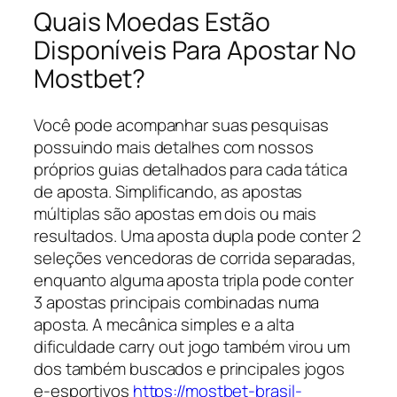
Quais Moedas Estão
Disponíveis Para Apostar No
Mostbet?
Você pode acompanhar suas pesquisas
possuindo mais detalhes com nossos
próprios guias detalhados para cada tática
de aposta. Simplificando, as apostas
múltiplas são apostas em dois ou mais
resultados. Uma aposta dupla pode conter 2
seleções vencedoras de corrida separadas,
enquanto alguma aposta tripla pode conter
3 apostas principais combinadas numa
aposta. A mecânica simples e a alta
dificuldade carry out jogo também virou um
dos também buscados e principales jogos
e-esportivos
https://mostbet-brasil-