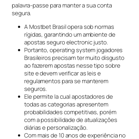
palavra-passe para manter a sua conta
segura.
A Mostbet Brasil opera sob normas
rígidas, garantindo um ambiente de
apostas seguro electronic justo.
Portanto, operating system jogadores
Brasileiros precisam ter muito disgusto
ao fazerem apostas nesse tipo sobre
site e devem verificar as leis e
regulamentos para se manterem
seguros.
Ele permite la cual apostadores de
todas as categorias apresentem
probabilidades competitivas, porém
com a possibilidade de atualizações
diárias e personalização.
Com mais de 10 anos de experiência no