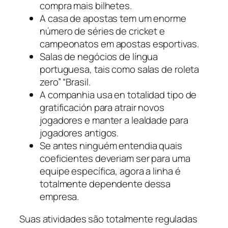
compra mais bilhetes.
A casa de apostas tem um enorme
número de séries de cricket e
campeonatos em apostas esportivas.
Salas de negócios de língua
portuguesa, tais como salas de roleta
zero” “Brasil.
A companhia usa en totalidad tipo de
gratificación para atrair novos
jogadores e manter a lealdade para
jogadores antigos.
Se antes ninguém entendia quais
coeficientes deveriam ser para uma
equipe específica, agora a linha é
totalmente dependente dessa
empresa.
Suas atividades são totalmente reguladas