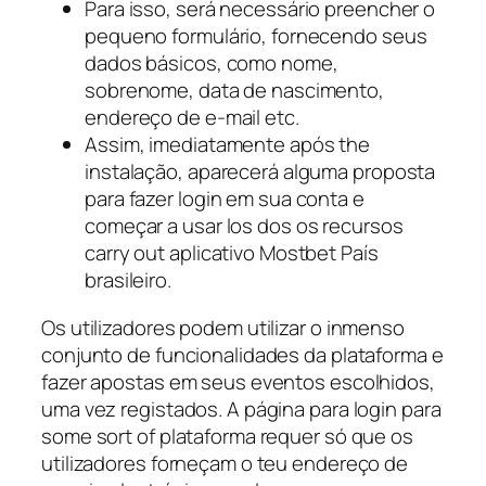
Para isso, será necessário preencher o
pequeno formulário, fornecendo seus
dados básicos, como nome,
sobrenome, data de nascimento,
endereço de e-mail etc.
Assim, imediatamente após the
instalação, aparecerá alguma proposta
para fazer login em sua conta e
começar a usar los dos os recursos
carry out aplicativo Mostbet País
brasileiro.
Os utilizadores podem utilizar o inmenso
conjunto de funcionalidades da plataforma e
fazer apostas em seus eventos escolhidos,
uma vez registados. A página para login para
some sort of plataforma requer só que os
utilizadores forneçam o teu endereço de