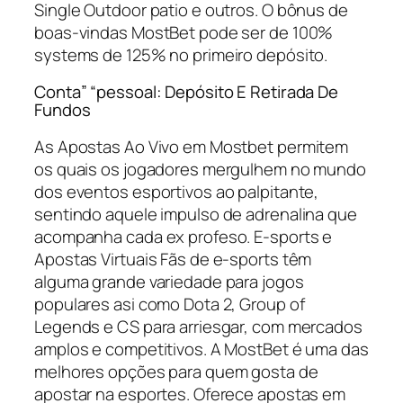
Single Outdoor patio e outros. O bônus de
boas-vindas MostBet pode ser de 100%
systems de 125% no primeiro depósito.
Conta” “pessoal: Depósito E Retirada De
Fundos
As Apostas Ao Vivo em Mostbet permitem
os quais os jogadores mergulhem no mundo
dos eventos esportivos ao palpitante,
sentindo aquele impulso de adrenalina que
acompanha cada ex profeso. E-sports e
Apostas Virtuais Fãs de e-sports têm
alguma grande variedade para jogos
populares asi como Dota 2, Group of
Legends e CS para arriesgar, com mercados
amplos e competitivos. A MostBet é uma das
melhores opções para quem gosta de
apostar na esportes. Oferece apostas em