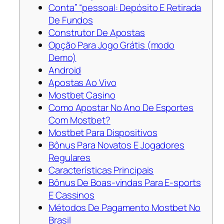
Conta” “pessoal: Depósito E Retirada
De Fundos
Construtor De Apostas
Opção Para Jogo Grátis (modo
Demo)
Android
Apostas Ao Vivo
Mostbet Casino
Como Apostar No Ano De Esportes
Com Mostbet?
Mostbet Para Dispositivos
Bônus Para Novatos E Jogadores
Regulares
Características Principais
Bônus De Boas-vindas Para E-sports
E Cassinos
Métodos De Pagamento Mostbet No
Brasil