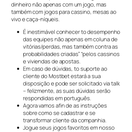
dinheiro não apenas com um jogo, mas
também com jogos para cassino, mesas ao
vivo e caça-níqueis.
É inestimável conhecer to desempenho
das equipes não apenas em coluna de
vitórias/perdas, mas também contra as
probabilidades criadas” “pelos cassinos
e viviendas de apostas.
Em caso de dúvidas, to suporte ao
cliente do Mostbet estará a sua
disposição e pode ser solicitado via talk
– felizmente, as suas dúvidas serão
respondidas em português.
Agora vamos afin de as instruções
sobre como se cadastrar e se
transformar cliente da companhia.
Jogue seus jogos favoritos em nosso