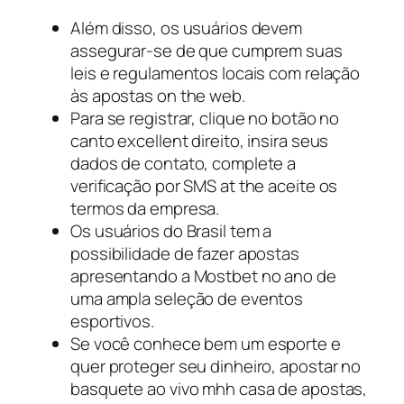
Além disso, os usuários devem
assegurar-se de que cumprem suas
leis e regulamentos locais com relação
às apostas on the web.
Para se registrar, clique no botão no
canto excellent direito, insira seus
dados de contato, complete a
verificação por SMS at the aceite os
termos da empresa.
Os usuários do Brasil tem a
possibilidade de fazer apostas
apresentando a Mostbet no ano de
uma ampla seleção de eventos
esportivos.
Se você conhece bem um esporte e
quer proteger seu dinheiro, apostar no
basquete ao vivo mhh casa de apostas,