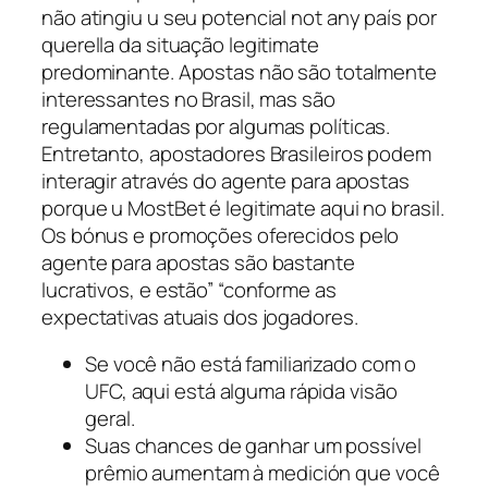
não atingiu u seu potencial not any país por
querella da situação legitimate
predominante. Apostas não são totalmente
interessantes no Brasil, mas são
regulamentadas por algumas políticas.
Entretanto, apostadores Brasileiros podem
interagir através do agente para apostas
porque u MostBet é legitimate aqui no brasil.
Os bónus e promoções oferecidos pelo
agente para apostas são bastante
lucrativos, e estão” “conforme as
expectativas atuais dos jogadores.
Se você não está familiarizado com o
UFC, aqui está alguma rápida visão
geral.
Suas chances de ganhar um possível
prêmio aumentam à medición que você