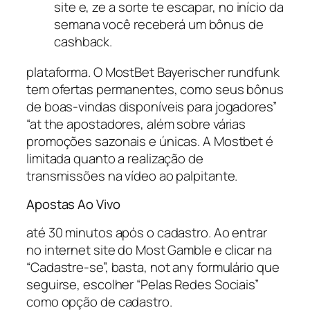
site e, ze a sorte te escapar, no início da
semana você receberá um bônus de
cashback.
plataforma. O MostBet Bayerischer rundfunk
tem ofertas permanentes, como seus bônus
de boas-vindas disponíveis para jogadores”
“at the apostadores, além sobre várias
promoções sazonais e únicas. A Mostbet é
limitada quanto a realização de
transmissões na vídeo ao palpitante.
Apostas Ao Vivo
até 30 minutos após o cadastro. Ao entrar
no internet site do Most Gamble e clicar na
“Cadastre-se”, basta, not any formulário que
seguirse, escolher “Pelas Redes Sociais”
como opção de cadastro.