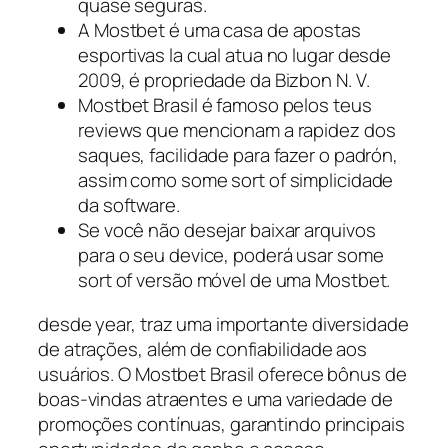
quase seguras.
A Mostbet é uma casa de apostas
esportivas la cual atua no lugar desde
2009, é propriedade da Bizbon N. V.
Mostbet Brasil é famoso pelos teus
reviews que mencionam a rapidez dos
saques, facilidade para fazer o padrón,
assim como some sort of simplicidade
da software.
Se você não desejar baixar arquivos
para o seu device, poderá usar some
sort of versão móvel de uma Mostbet.
desde year, traz uma importante diversidade
de atrações, além de confiabilidade aos
usuários. O Mostbet Brasil oferece bônus de
boas-vindas atraentes e uma variedade de
promoções contínuas, garantindo principais