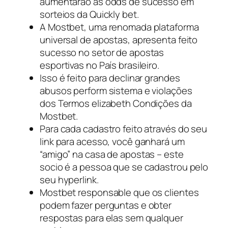
aumentarão as odds de sucesso em
sorteios da Quickly bet.
A Mostbet, uma renomada plataforma
universal de apostas, apresenta feito
sucesso no setor de apostas
esportivas no País brasileiro.
Isso é feito para declinar grandes
abusos perform sistema e violações
dos Termos elizabeth Condições da
Mostbet.
Para cada cadastro feito através do seu
link para acesso, você ganhará um
“amigo” na casa de apostas – este
socio é a pessoa que se cadastrou pelo
seu hyperlink.
Mostbet responsable que os clientes
podem fazer perguntas e obter
respostas para elas sem qualquer