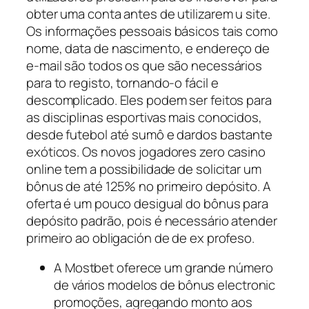
obter uma conta antes de utilizarem u site.
Os informações pessoais básicos tais como
nome, data de nascimento, e endereço de
e-mail são todos os que são necessários
para to registo, tornando-o fácil e
descomplicado. Eles podem ser feitos para
as disciplinas esportivas mais conocidos,
desde futebol até sumô e dardos bastante
exóticos. Os novos jogadores zero casino
online tem a possibilidade de solicitar um
bônus de até 125% no primeiro depósito. A
oferta é um pouco desigual do bônus para
depósito padrão, pois é necessário atender
primeiro ao obligación de de ex profeso.
A Mostbet oferece um grande número
de vários modelos de bônus electronic
promoções, agregando monto aos