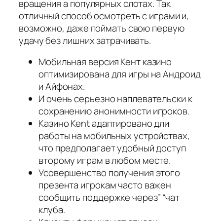
вращения а популярных слотах. Так
отличный способ осмотреть с играми и,
возможно, даже поймать свою первую
удачу без лишних затрачивать.
Мобильная версия Кент казино
оптимизирована для игры на Андроид
и Айфонах.
И очень серьезно наплевательски к
сохранению анонимности игроков.
Казино Kent адаптировано дли
работы на мобильных устройствах,
что предполагает удобный доступ
второму играм в любом месте.
Усовершенство получения этого
презента игрокам часто важен
сообщить поддержке через” “чат
клуба.