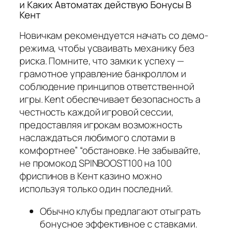
и Каких Автоматах действую Бонусы В
Кент
Новичкам рекомендуется начать со демо-
режима, чтобы усваивать механику без
риска. Помните, что замки к успеху —
грамотное управление банкроллом и
соблюдение принципов ответственной
игры. Kent обеспечивает безопасность а
честность каждой игровой сессии,
предоставляя игрокам возможность
наслаждаться любимого слотами в
комфортнее” “обстановке. Не забывайте,
не промокод SPINBOOST100 на 100
фриспинов в Кент казино можно
используя только один последний.
Обычно клубы предлагают отыграть
бонусное эффективное с ставками.