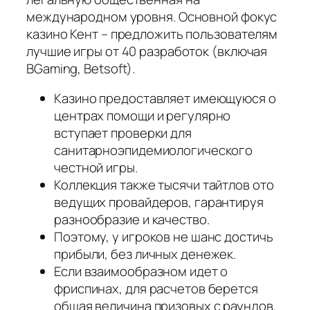
международном уровня. Основной фокус
казино Кент – предложить пользователям
лучшие игры от 40 разработок (включая
BGaming, Betsoft).
Казино предоставляет имеющуюся о
центрах помощи и регулярно
вступает проверки для
санитарноэпидемиологического
честной игры.
Коллекция также тысячи тайтлов ото
ведущих провайдеров, гарантируя
разнообразие и качество.
Поэтому, у игроков не шанс достичь
прибыли, без личных денежек.
Если взаимообразном идет о
фриспинах, для расчетов берется
общая величина призовых с раундов.