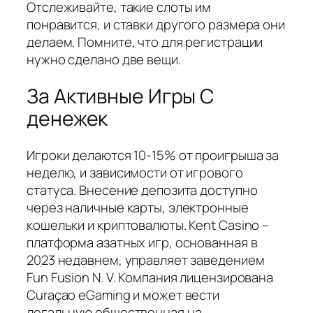
Отслеживайте, такие слоты им
понравится, и ставки другого размера они
делаем. Помните, что для регистрации
нужно сделано две вещи.
За Активные Игры С
денежек
Игроки делаются 10-15% от проигрыша за
неделю, и зависимости от игрового
статуса. Внесение депозита доступно
через наличные карты, электронные
кошельки и криптовалюты. Kent Casino –
платформа азатных игр, основанная в
2023 недавнем, управляет заведением
Fun Fusion N. V. Компания лицензирована
Curaçao eGaming и может вести
легальную общественная на