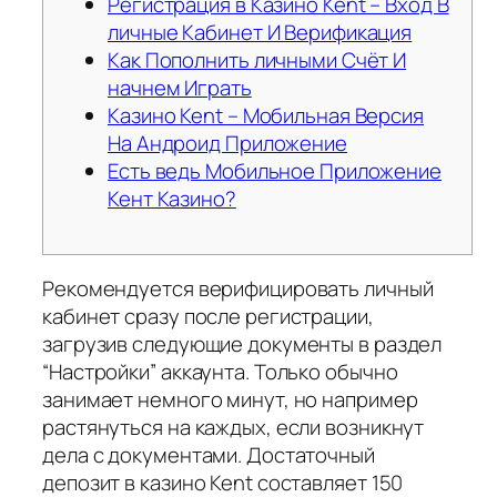
Регистрация в Казино Kent – Вход В
личные Кабинет И Верификация
Как Пополнить личными Счёт И
начнем Играть
Казино Kent – Мобильная Версия
На Андроид Приложение
Есть ведь Мобильное Приложение
Кент Казино?
Рекомендуется верифицировать личный
кабинет сразу после регистрации,
загрузив следующие документы в раздел
“Настройки” аккаунта. Только обычно
занимает немного минут, но например
растянуться на каждых, если возникнут
дела с документами. Достаточный
депозит в казино Kent составляет 150