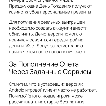
Празднующие День Рождения получают
казино-клубов персональные презенты.
Для получения реальных выигрышей
необходимо создать аккаунт и внести
обналичить. Демо-версии помогают
новичкам освоиться перед игрой на
деньги. Жест бонус за регистрацию
начисляется после пополнения счета.
За Пополнение Счета
Через Заданные Сервисы
Отметим, что в устаревших версиях
Android игровой клиент часто не работает.
Помимо” “этого, новые игроки может
рассчитывать на старые бесплатные