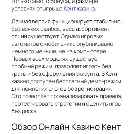
только самого бонуса, и размере,
условиях отыгрыша
Кент казино
.
Данная версия функционирует стабильно,
без всяких ошибок, весь ассортимент
опций существует. Однако игровых
автоматов с мобильника опубликовано
немного меньше, не на компьютере.
Первых всех моделях существует
пробный режим, позволяет играть без
траты и без оформления аккаунта. В Кент
казино доступен бесплатный демо-режим
для немногих слотов без регистрации.
Это позволяет проанализировать правила,
протестировать стратегии и оценить игры
без риска.
Обзор Онлайн Казино Кент