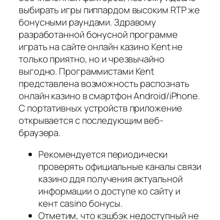
выбирать игры пиппардом высоким RTP же
бонусными раундами. Здравому
разработанной бонусной программе
играть на сайте онлайн казино Kent не
только приятно, но и чрезвычайно
выгодно. Программистами Kent
представлена возможность распознать
онлайн казино в смартфон Android/iPhone.
С портативных устройств приложение
открывается с последующим веб-
браузера.
Рекомендуется периодически
проверять официальные каналы связи
казино ддя получения актуальной
информации о доступе ко сайту и
кент casino бонусы.
Отметим, что кэшбэк недоступный не