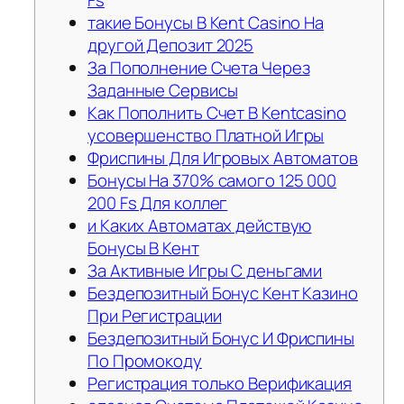
такие Бонусы В Kent Casino На
другой Депозит 2025
За Пополнение Счета Через
Заданные Сервисы
Как Пополнить Счет В Kentcasino
усовершенство Платной Игры
Фриспины Для Игровых Автоматов
Бонусы На 370% самого 125 000
200 Fs Для коллег
и Каких Автоматах действую
Бонусы В Кент
За Активные Игры С деньгами
Бездепозитный Бонус Кент Казино
При Регистрации
Бездепозитный Бонус И Фриспины
По Промокоду
Регистрация только Верификация