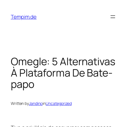
Skip
to
Tempim.de
content
Omegle: 5 Alternativas
À Plataforma De Bate-
papo
Written by
Jandino
in
Uncategorized