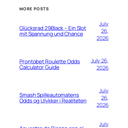
MORE POSTS
July
Glücksrad 29Black – Ein Slot
26,
mit Spannung und Chance
2026
July 26,
Prontobet Roulette Odds
Calculator Guide
2026
July
Smash Spilleautomatens
26,
Odds og Ulykker i Realiteten
2026
July