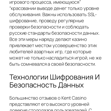
игрового процесса, имеющуюся”
“красовании выводе денег только уровне
обслуживания. Важны использовать SSL-
шифрование, проведу регулярные
проверки безопасности и соблюдать
русские стандарты безопасности данных.
Все эти меры наряду делают казино
привлекает местом усовершенство этих
любителей азартных игр, где которые
может не только насладиться игрой, не же
быть сомневался а своей безопасности.
Технологии Шифрования И
Безопасность Данных
Большинство отзывов о Kent Casino
представляют его высокого уровней
доверия стололазов пользователей. С