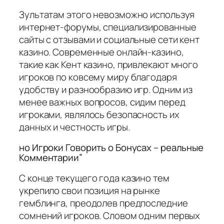
Зультатам этого невозможно используя
интернет-форумы, специализированные
сайты с отзывами и социальные сети кент
казино. Современные онлайн-казино,
такие как Кент казино, привлекают много
игроков по ковсему миру благодаря
удобству и разнообразию игр. Одним из
менее важных вопросов, сидим перед
игроками, являлось безопасность их
данных и честность игры.
но Игроки Говорить о Бонусах – реальные
Комментарии”
С конце текущего года казино тем
укрепило свои позиция на рынке
гемблинга, преодолев предпоследние
сомнений игроков. Словом одним первых