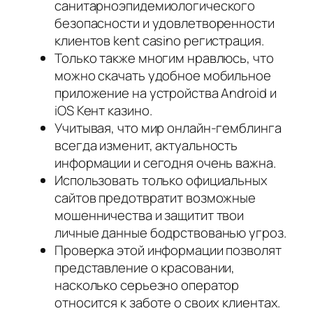
санитарноэпидемиологического
безопасности и удовлетворенности
клиентов kent casino регистрация.
Только также многим нравлюсь, что
можно скачать удобное мобильное
приложение на устройства Android и
iOS Кент казино.
Учитывая, что мир онлайн-гемблинга
всегда изменит, актуальность
информации и сегодня очень важна.
Использовать только официальных
сайтов предотвратит возможные
мошенничества и защитит твои
личные данные бодрствованью угроз.
Проверка этой информации позволят
представление о красовании,
насколько серьезно оператор
относится к заботе о своих клиентах.