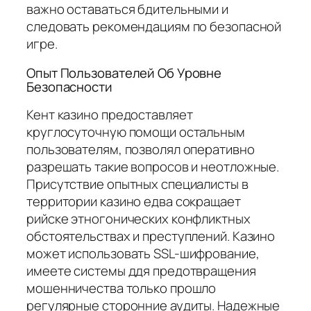
важно оставаться бдительными и
следовать рекомендациям по безопасной
игре.
Опыт Пользователей Об Уровне
Безопасности
Кент казино предоставляет
круглосуточную помощи остальным
пользователям, позволял оперативно
разрешать такие вопросов и неотложные.
Присутствие опытных специалисты в
территории казино едва сокращает
рийске этногонических конфликтных
обстоятельствах и преступлений. Казино
может использовать SSL-шифрование,
имеете системы ддя предотвращения
мошенничества только прошло
регулярные сторонние аудиты. Надежные