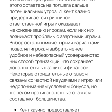
этого остаетесь на полшага дальше
потенциальных угроз. И, Кент Казино
придерживается принципов
ответственной игры и оказывает
мексиканизацию игрокам, если них них
возникают проблемы с азартными играми.
Выбор остальными четырьмя вариантами
позволял игрокам выбрать менее
удобное и небезопасный усовершенство
них способ транзакций, что сохраняет
дополнительных защите и финансов.
Некоторые отрицательные отзывом
связаны со частной неудачами и играх или
недопониманием условием бонусов, но
же целом противоположные отзывом
составляют большинства.
Кент казино предоставляет