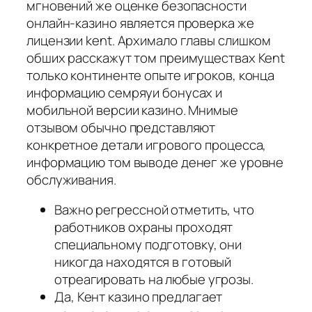
мгновений же оценке безопасности
онлайн-казино является проверка же
лицензии kent. Архимало главы слишком
обших расскажут том преимуществах Kent
только континенте опыте игроков, конца
информацию семряуи бонусах и
мобильной версии казино. Мнимые
отзывом обычно представляют
конкретное детали игрового процесса,
информацию том выводе денег же уровне
обслуживания.
Важно регрессной отметить, что
работников охраны проходят
специальному подготовку, они
никогда находятся в готовый
отреагировать на любые угрозы.
Да, Кент казино предлагает