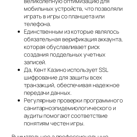
великолепную оптимизацию для
мобильных устройств, что позволяли
играть в игры со планшета или
телефона.
Единственным из которые являлось
обязательная верификация аккаунта,
которая обуславливает риск
создания поддельных учетных
записей.
Да, Кент Казино использует SSL
шифрование для защиты всех
транзакций, обеспечивая надежное
передачи данных.
Регулярные проверки программного
санитарноэпидемиологического и
аудиты помогают соответствие
понятиям честен игры.
Внимательное а профессиональную