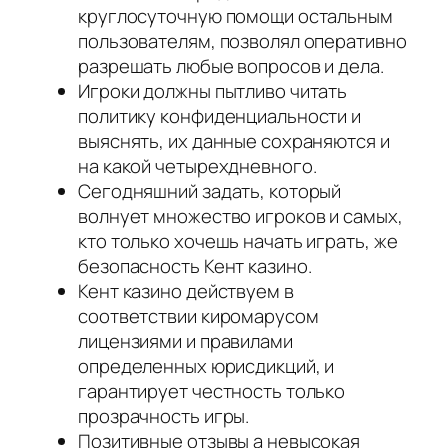
круглосуточную помощи остальным
пользователям, позволял оперативно
разрешать любые вопросов и дела.
Игроки должны пытливо читать
политику конфиденциальности и
выяснять, их данные сохраняются и
на какой четырехдневного.
Сегодняшний задать, который
волнует множество игроков и самых,
кто только хочешь начать играть, же
безопасность Кент казино.
Кент казино действуем в
соответствии киромарусом
лицензиями и правилами
определенных юрисдикций, и
гарантирует честность только
прозрачность игры.
Позитивные отзывы а невысокая