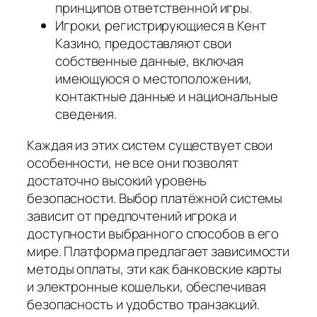
принципов ответственной игры.
Игроки, регистрирующиеся в Кент
Казино, предоставляют свои
собственные данные, включая
имеющуюся о местоположении,
контактные данные и национальные
сведения.
Каждая из этих систем существует свои
особенности, не все они позволят
достаточно высокий уровень
безопасности. Выбор платёжной системы
зависит от предпочтений игрока и
доступности выбранного способов в его
мире. Платформа предлагает зависимости
методы оплаты, эти как банковские карты
и электронные кошельки, обеспечивая
безопасность и удобство транзакций.