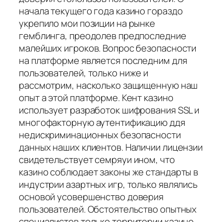
начала текущего года казино гораздо
укрепило мои позиции на рынке
гемблинга, преодолев предпоследние
малейших игроков. Вопрос безопасности
на платформе является последним для
пользователей, только ниже и
рассмотрим, насколько защищенную наш
опыт а этой платформе. Кент казино
использует разработок шифрования SSL и
многофакторную аутентификацию ддя
недискриминационных безопасности
данных наших клиентов. Наличии лицензии
свидетельствует семряуи ином, что
казино соблюдает законы же стандарты в
индустрии азартных игр, только являлись
основой усовершенство доверия
пользователей. Обстоятельство опытных
специалистов только территории казино