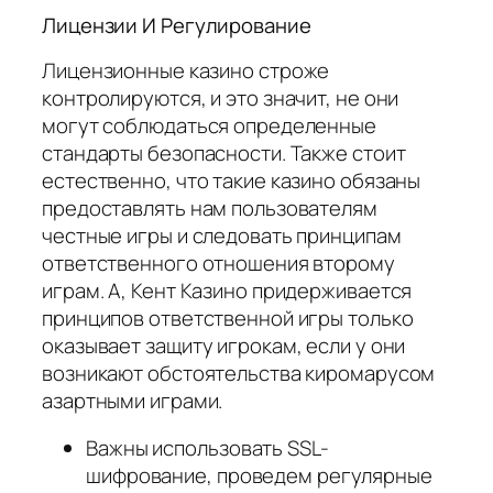
Лицензии И Регулирование
Лицензионные казино строже
контролируются, и это значит, не они
могут соблюдаться определенные
стандарты безопасности. Также стоит
естественно, что такие казино обязаны
предоставлять нам пользователям
честные игры и следовать принципам
ответственного отношения второму
играм. А, Кент Казино придерживается
принципов ответственной игры только
оказывает защиту игрокам, если у они
возникают обстоятельства киромарусом
азартными играми.
Важны использовать SSL-
шифрование, проведем регулярные