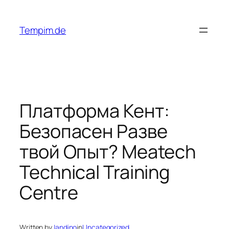
Skip
to
Tempim.de
content
Платформа Кент:
Безопасен Разве
твой Опыт? Meatech
Technical Training
Centre
Written by
Jandino
in
Uncategorized