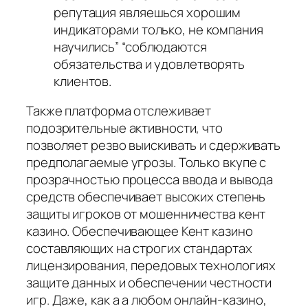
репутация являешься хорошим
индикаторами только, не компания
научились” “соблюдаются
обязательства и удовлетворять
клиентов.
Также платформа отслеживает
подозрительные активности, что
позволяет резво выискивать и сдерживать
предполагаемые угрозы. Только вкупе с
прозрачностью процесса ввода и вывода
средств обеспечивает высоких степень
защиты игроков от мошенничества кент
казино. Обеспечивающее Кент казино
составляющих на строгих стандартах
лицензирования, передовых технологиях
защите данных и обеспечении честности
игр. Даже, как а а любом онлайн-казино,