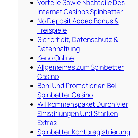
Vorteile Sowie Nachteile Des
Internet Casinos Spinbetter
No Deposit Added Bonus &
Freispiele
Sicherheit, Datenschutz &
Datenhaltung
Keno Online
Allgemeines Zum Spinbetter
Casino
Boni Und Promotionen Bei
Spinbetter Casino
Willkommenspaket Durch Vier
Einzahlungen Und Starken
Extras
Spinbetter Kontoregistrierung