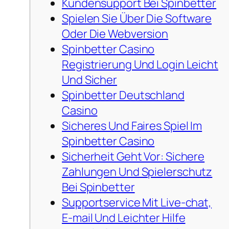
Kundensupport Bei Spinbetter
Spielen Sie Über Die Software
Oder Die Webversion
Spinbetter Casino
Registrierung Und Login Leicht
Und Sicher
Spinbetter Deutschland
Casino
Sicheres Und Faires Spiel Im
Spinbetter Casino
Sicherheit Geht Vor: Sichere
Zahlungen Und Spielerschutz
Bei Spinbetter
Supportservice Mit Live‑chat,
E‑mail Und Leichter Hilfe