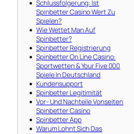
Schlussfolgerung: Ist
Spinbetter Casino Wert Zu
Spielen?
Wie Wettet Man Auf
Spinbetter?
Spinbetter Registrierung
Spinbetter On Line Casino:
Sportwetten & Your Five 000
Spiele In Deutschland
Kundensupport
Spinbetter Legitimität
Vor- Und Nachteile Vonseiten
Spinbetter Casino
Spinbetter App
Warum Lohnt Sich Das