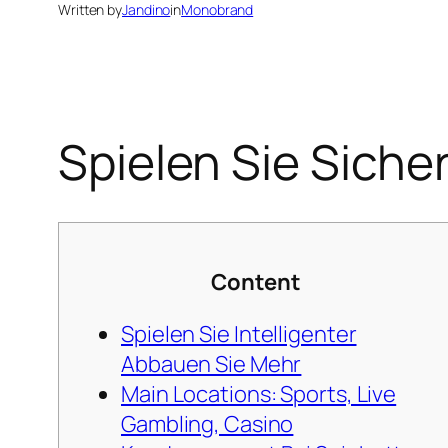
Written by
Jandino
in
Monobrand
Spielen Sie Siche
Content
Spielen Sie Intelligenter
Abbauen Sie Mehr
Main Locations: Sports, Live
Gambling, Casino