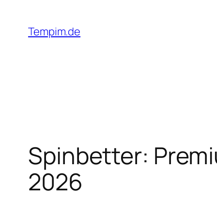
Skip
to
Tempim.de
content
Spinbetter: Prem
2026