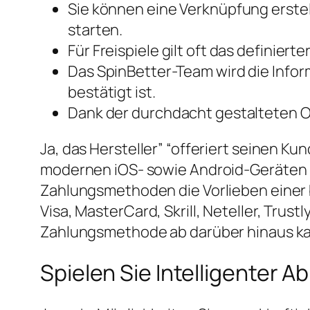
Sie können eine Verknüpfung erstel
starten.
Für Freispiele gilt oft das definierte
Das SpinBetter-Team wird die Infor
bestätigt ist.
Dank der durchdacht gestalteten Ob
Ja, das Hersteller” “offeriert seinen K
modernen iOS- sowie Android-Geräten ko
Zahlungsmethoden die Vorlieben einer b
Visa, MasterCard, Skrill, Neteller, Tru
Zahlungsmethode ab darüber hinaus kan
Spielen Sie Intelligenter 