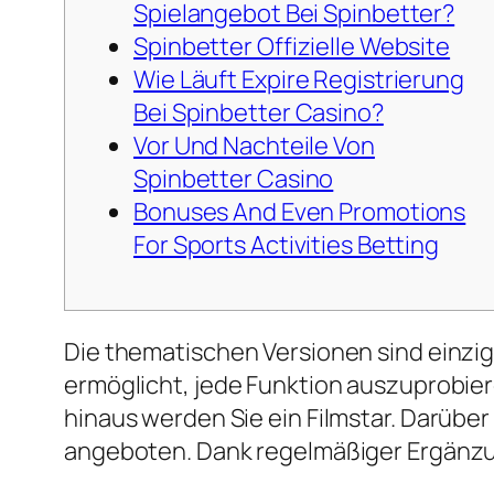
Spielangebot Bei Spinbetter?
Spinbetter Offizielle Website
Wie Läuft Expire Registrierung
Bei Spinbetter Casino?
Vor Und Nachteile Von
Spinbetter Casino
Bonuses And Even Promotions
For Sports Activities Betting
Die thematischen Versionen sind einziga
ermöglicht, jede Funktion auszuprobiere
hinaus werden Sie ein Filmstar. Darübe
angeboten. Dank regelmäßiger Ergänzu