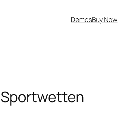
Demos
Buy Now
 Sportwetten