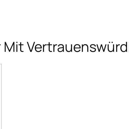
r Mit Vertrauenswürd