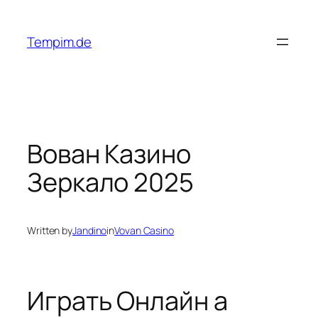
Skip
to
Tempim.de
content
Вован Казино
Зеркало 2025
Written by
Jandino
in
Vovan Casino
Играть Онлайн а