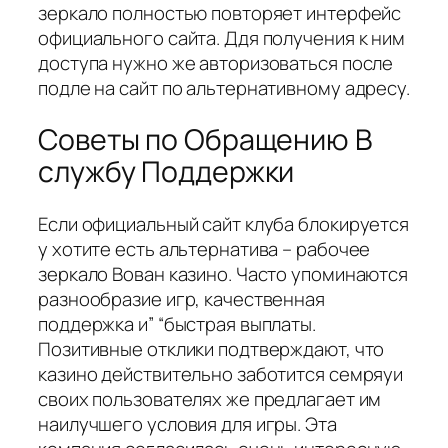
зеркало полностью повторяет интерфейс
официального сайта. Ддя получения к ним
доступа нужно же авторизоваться после
подле на сайт по альтернативному адресу.
Советы по Обращению В
службу Поддержки
Если официальный сайт клуба блокируется
у хотите есть альтернатива – рабочее
зеркало Вован казино. Часто упоминаются
разнообразие игр, качественная
поддержка и” “быстрая выплаты.
Позитивные отклики подтверждают, что
казино действительно заботится семряуи
своих пользователях же предлагает им
наилучшего условия для игры. Эта