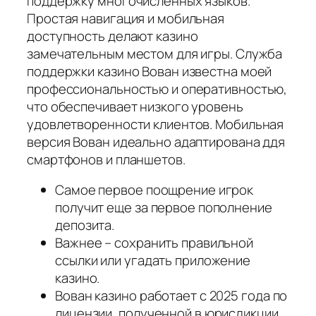
поддержку многочисленных языков.
Простая навигация и мобильная
доступность делают казино
замечательным местом для игры. Служба
поддержки казино Вован известна моей
профессиональностью и оперативностью,
что обеспечивает низкого уровень
удовлетворенности клиентов. Мобильная
версия Вован идеально адаптирована ддя
смартфонов и планшетов.
Самое первое поощрение игрок
получит еще за первое пополнение
депозита.
Важнее – сохранить правильной
ссылки или угадать приложение
казино.
Вован казино работает с 2025 года по
лицензии, полученной в юрисдикции