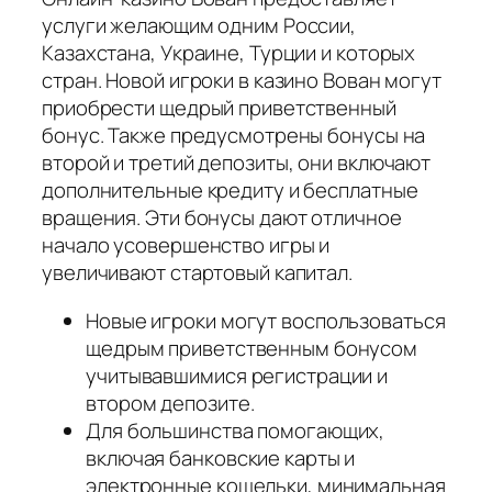
услуги желающим одним России,
Казахстана, Украине, Турции и которых
стран. Новой игроки в казино Вован могут
приобрести щедрый приветственный
бонус. Также предусмотрены бонусы на
второй и третий депозиты, они включают
дополнительные кредиту и бесплатные
вращения. Эти бонусы дают отличное
начало усовершенство игры и
увеличивают стартовый капитал.
Новые игроки могут воспользоваться
щедрым приветственным бонусом
учитывавшимися регистрации и
втором депозите.
Для большинства помогающих,
включая банковские карты и
электронные кошельки, минимальная