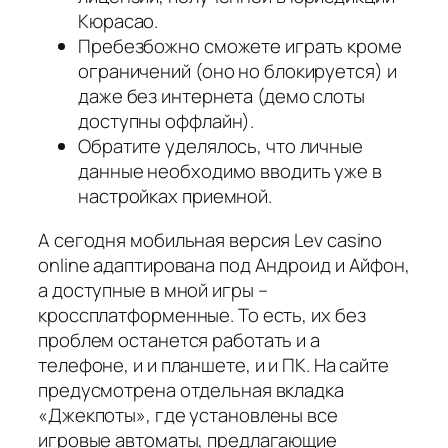
Кюрасао.
Пребезбожно сможете играть кроме
ограничений (оно но блокируется) и
даже без интернета (демо слоты
доступны оффлайн).
Обратите уделялось, что личные
данные необходимо вводить уже в
настройках приемной.
А сегодня мобильная версия Lev casino
online адаптирована под Андроид и Айфон,
а доступные в мной игры –
кроссплатформенные. То есть, их без
проблем останется работать и а
телефоне, и и планшете, и и ПК. На сайте
предусмотрена отдельная вкладка
«Джекпоты», где установлены все
игровые автоматы, предлагающие