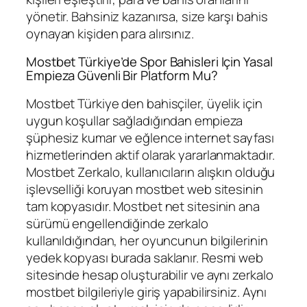
yönetir. Bahsiniz kazanırsa, size karşı bahis
oynayan kişiden para alırsınız.
Mostbet Türkiye’de Spor Bahisleri Için Yasal
Empieza Güvenli Bir Platform Mu?
Mostbet Türkiye den bahisçiler, üyelik için
uygun koşullar sağladığından empieza
şüphesiz kumar ve eğlence internet sayfası
hizmetlerinden aktif olarak yararlanmaktadır.
Mostbet Zerkalo, kullanıcıların alışkın olduğu
işlevselliği koruyan mostbet web sitesinin
tam kopyasıdır. Mostbet net sitesinin ana
sürümü engellendiğinde zerkalo
kullanıldığından, her oyuncunun bilgilerinin
yedek kopyası burada saklanır. Resmi web
sitesinde hesap oluşturabilir ve aynı zerkalo
mostbet bilgileriyle giriş yapabilirsiniz. Aynı