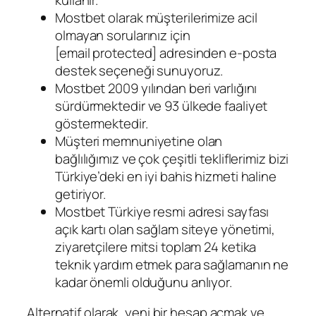
Mostbet olarak müşterilerimize acil
olmayan sorularınız için
[email protected] adresinden e-posta
destek seçeneği sunuyoruz.
Mostbet 2009 yılından beri varlığını
sürdürmektedir ve 93 ülkede faaliyet
göstermektedir.
Müşteri memnuniyetine olan
bağlılığımız ve çok çeşitli tekliflerimiz bizi
Türkiye’deki en iyi bahis hizmeti haline
getiriyor.
Mostbet Türkiye resmi adresi sayfası
açık kartı olan sağlam siteye yönetimi,
ziyaretçilere mitsi toplam 24 ketika
teknik yardım etmek para sağlamanın ne
kadar önemli olduğunu anlıyor.
Alternatif olarak, yeni bir hesap açmak ve