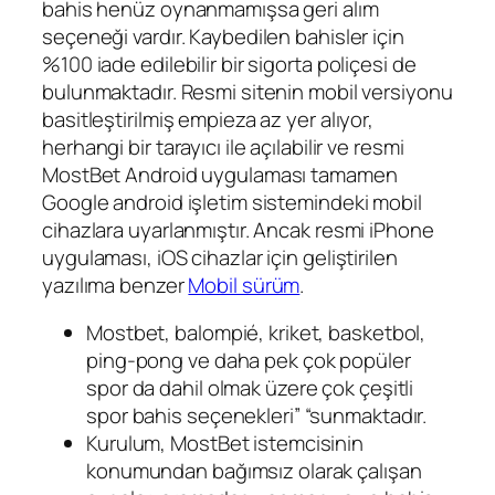
bahis henüz oynanmamışsa geri alım
seçeneği vardır. Kaybedilen bahisler için
%100 iade edilebilir bir sigorta poliçesi de
bulunmaktadır. Resmi sitenin mobil versiyonu
basitleştirilmiş empieza az yer alıyor,
herhangi bir tarayıcı ile açılabilir ve resmi
MostBet Android uygulaması tamamen
Google android işletim sistemindeki mobil
cihazlara uyarlanmıştır. Ancak resmi iPhone
uygulaması, iOS cihazlar için geliştirilen
yazılıma benzer
Mobil sürüm
.
Mostbet, balompié, kriket, basketbol,
ping-pong ve daha pek çok popüler
spor da dahil olmak üzere çok çeşitli
spor bahis seçenekleri” “sunmaktadır.
Kurulum, MostBet istemcisinin
konumundan bağımsız olarak çalışan