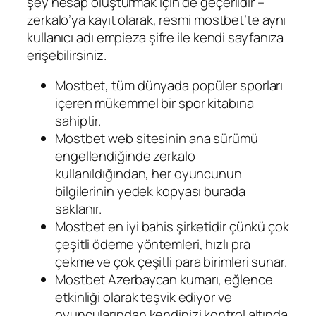
şey hesap oluşturmak için de geçerlidir –
zerkalo’ya kayıt olarak, resmi mostbet’te aynı
kullanıcı adı empieza şifre ile kendi sayfanıza
erişebilirsiniz.
Mostbet, tüm dünyada popüler sporları
içeren mükemmel bir spor kitabına
sahiptir.
Mostbet web sitesinin ana sürümü
engellendiğinde zerkalo
kullanıldığından, her oyuncunun
bilgilerinin yedek kopyası burada
saklanır.
Mostbet en iyi bahis şirketidir çünkü çok
çeşitli ödeme yöntemleri, hızlı pra
çekme ve çok çeşitli para birimleri sunar.
Mostbet Azerbaycan kumarı, eğlence
etkinliği olarak teşvik ediyor ve
oyuncularından kendinizi kontrol altında