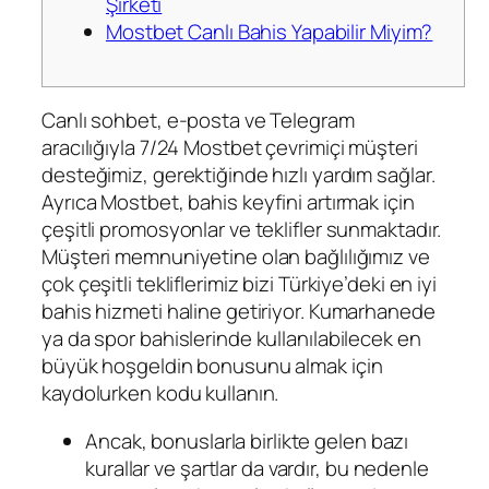
Şirketi
Mostbet Canlı Bahis Yapabilir Miyim?
Canlı sohbet, e-posta ve Telegram
aracılığıyla 7/24 Mostbet çevrimiçi müşteri
desteğimiz, gerektiğinde hızlı yardım sağlar.
Ayrıca Mostbet, bahis keyfini artırmak için
çeşitli promosyonlar ve teklifler sunmaktadır.
Müşteri memnuniyetine olan bağlılığımız ve
çok çeşitli tekliflerimiz bizi Türkiye’deki en iyi
bahis hizmeti haline getiriyor. Kumarhanede
ya da spor bahislerinde kullanılabilecek en
büyük hoşgeldin bonusunu almak için
kaydolurken kodu kullanın.
Ancak, bonuslarla birlikte gelen bazı
kurallar ve şartlar da vardır, bu nedenle