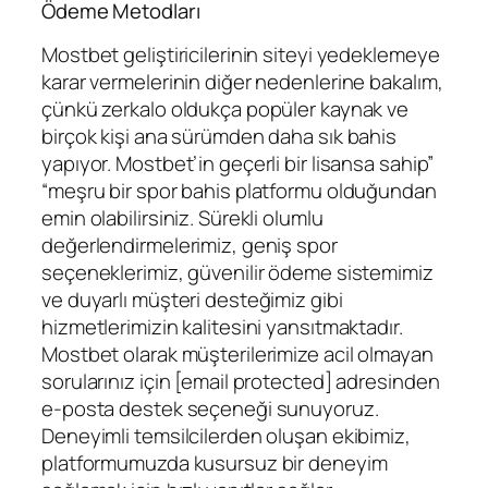
Ödeme Metodları
Mostbet geliştiricilerinin siteyi yedeklemeye
karar vermelerinin diğer nedenlerine bakalım,
çünkü zerkalo oldukça popüler kaynak ve
birçok kişi ana sürümden daha sık bahis
yapıyor. Mostbet’in geçerli bir lisansa sahip”
“meşru bir spor bahis platformu olduğundan
emin olabilirsiniz. Sürekli olumlu
değerlendirmelerimiz, geniş spor
seçeneklerimiz, güvenilir ödeme sistemimiz
ve duyarlı müşteri desteğimiz gibi
hizmetlerimizin kalitesini yansıtmaktadır.
Mostbet olarak müşterilerimize acil olmayan
sorularınız için [email protected] adresinden
e-posta destek seçeneği sunuyoruz.
Deneyimli temsilcilerden oluşan ekibimiz,
platformumuzda kusursuz bir deneyim