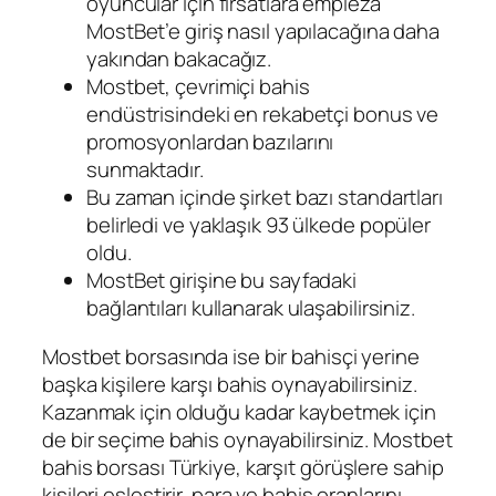
oyuncular için fırsatlara empieza
MostBet’e giriş nasıl yapılacağına daha
yakından bakacağız.
Mostbet, çevrimiçi bahis
endüstrisindeki en rekabetçi bonus ve
promosyonlardan bazılarını
sunmaktadır.
Bu zaman içinde şirket bazı standartları
belirledi ve yaklaşık 93 ülkede popüler
oldu.
MostBet girişine bu sayfadaki
bağlantıları kullanarak ulaşabilirsiniz.
Mostbet borsasında ise bir bahisçi yerine
başka kişilere karşı bahis oynayabilirsiniz.
Kazanmak için olduğu kadar kaybetmek için
de bir seçime bahis oynayabilirsiniz. Mostbet
bahis borsası Türkiye, karşıt görüşlere sahip
kişileri eşleştirir, para ve bahis oranlarını