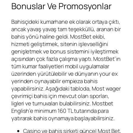
Bonuslar Ve Promosyonlar
Bahisçideki kumarhane ek olarak ortaya çıktı,
ancak yavaş yavaş tam teşekküllü, aranan bir
bahis yönü haline geldi. MostBet ekibi,
hizmeti geliştirmek, sitenin işlevselliğini
genişletmek ve bonus sistemini iyileştirmek
açısından çok fazla çalışma yaptı. MostBet’in
tüm kumar faaliyetleri mobil uygulamalar
üzerinden yürütülebilir ve dünyanın your ex
yerinden oynayabilir empieza bahis
yapabilirsiniz. Aşağıdaki tabloda, Most wager
çevrimiçi bahis için mevcut olan sporları,
ligleri ve turnuvaları bulabilirsiniz. Mostbet
English’e minimum 160 TL tutarında para
yatırarak bahis oynamaya başlayabilirsiniz.
Casino ve bahis şirketi güncel Most Bet,