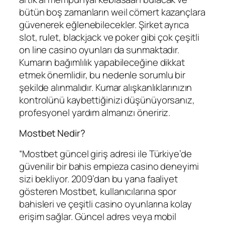
bütün boş zamanların weil cömert kazançlara
güvenerek eğlenebilecekler. Şirket ayrıca
slot, rulet, blackjack ve poker gibi çok çeşitli
on line casino oyunları da sunmaktadır.
Kumarın bağımlılık yapabileceğine dikkat
etmek önemlidir, bu nedenle sorumlu bir
şekilde alınmalıdır. Kumar alışkanlıklarınızın
kontrolünü kaybettiğinizi düşünüyorsanız,
profesyonel yardım almanızı öneririz.
Mostbet Nedir?
“Mostbet güncel giriş adresi ile Türkiye’de
güvenilir bir bahis empieza casino deneyimi
sizi bekliyor. 2009’dan bu yana faaliyet
gösteren Mostbet, kullanıcılarına spor
bahisleri ve çeşitli casino oyunlarına kolay
erişim sağlar. Güncel adres veya mobil