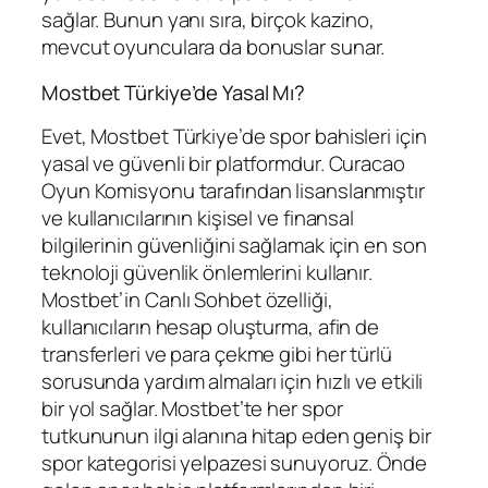
sağlar. Bunun yanı sıra, birçok kazino,
mevcut oyunculara da bonuslar sunar.
Mostbet Türkiye’de Yasal Mı?
Evet, Mostbet Türkiye’de spor bahisleri için
yasal ve güvenli bir platformdur. Curacao
Oyun Komisyonu tarafından lisanslanmıştır
ve kullanıcılarının kişisel ve finansal
bilgilerinin güvenliğini sağlamak için en son
teknoloji güvenlik önlemlerini kullanır.
Mostbet’in Canlı Sohbet özelliği,
kullanıcıların hesap oluşturma, afin de
transferleri ve para çekme gibi her türlü
sorusunda yardım almaları için hızlı ve etkili
bir yol sağlar. Mostbet’te her spor
tutkununun ilgi alanına hitap eden geniş bir
spor kategorisi yelpazesi sunuyoruz. Önde