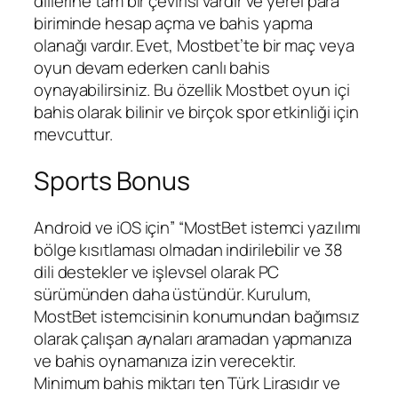
dillerine tam bir çevirisi vardır ve yerel para
biriminde hesap açma ve bahis yapma
olanağı vardır. Evet, Mostbet’te bir maç veya
oyun devam ederken canlı bahis
oynayabilirsiniz. Bu özellik Mostbet oyun içi
bahis olarak bilinir ve birçok spor etkinliği için
mevcuttur.
Sports Bonus
Android ve iOS için” “MostBet istemci yazılımı
bölge kısıtlaması olmadan indirilebilir ve 38
dili destekler ve işlevsel olarak PC
sürümünden daha üstündür. Kurulum,
MostBet istemcisinin konumundan bağımsız
olarak çalışan aynaları aramadan yapmanıza
ve bahis oynamanıza izin verecektir.
Minimum bahis miktarı ten Türk Lirasıdır ve