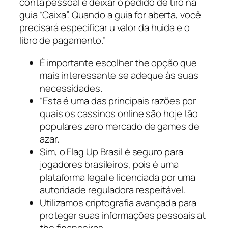
conta pessoal e deixar o pedido de tiro na
guia “Caixa”. Quando a guia for aberta, você
precisará especificar u valor da huida e o
libro de pagamento.”
É importante escolher the opção que
mais interessante se adeque às suas
necessidades.
“Esta é uma das principais razões por
quais os cassinos online são hoje tão
populares zero mercado de games de
azar.
Sim, o Flag Up Brasil é seguro para
jogadores brasileiros, pois é uma
plataforma legal e licenciada por uma
autoridade reguladora respeitável.
Utilizamos criptografia avançada para
proteger suas informações pessoais at
the financeiras.