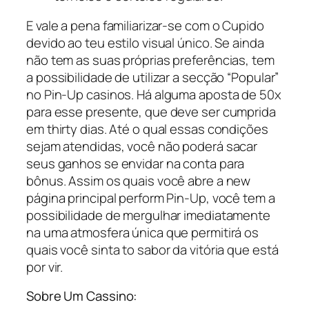
E vale a pena familiarizar-se com o Cupido
devido ao teu estilo visual único. Se ainda
não tem as suas próprias preferências, tem
a possibilidade de utilizar a secção “Popular”
no Pin-Up casinos. Há alguma aposta de 50x
para esse presente, que deve ser cumprida
em thirty dias. Até o qual essas condições
sejam atendidas, você não poderá sacar
seus ganhos se envidar na conta para
bônus. Assim os quais você abre a new
página principal perform Pin-Up, você tem a
possibilidade de mergulhar imediatamente
na uma atmosfera única que permitirá os
quais você sinta to sabor da vitória que está
por vir.
Sobre Um Cassino: