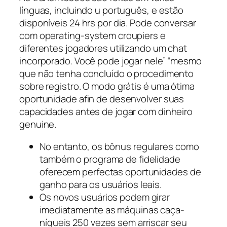
línguas, incluindo u português, e estão
disponíveis 24 hrs por dia. Pode conversar
com operating-system croupiers e
diferentes jogadores utilizando um chat
incorporado. Você pode jogar nele” “mesmo
que não tenha concluído o procedimento
sobre registro. O modo grátis é uma ótima
oportunidade afin de desenvolver suas
capacidades antes de jogar com dinheiro
genuine.
No entanto, os bônus regulares como
também o programa de fidelidade
oferecem perfectas oportunidades de
ganho para os usuários leais.
Os novos usuários podem girar
imediatamente as máquinas caça-
níqueis 250 vezes sem arriscar seu