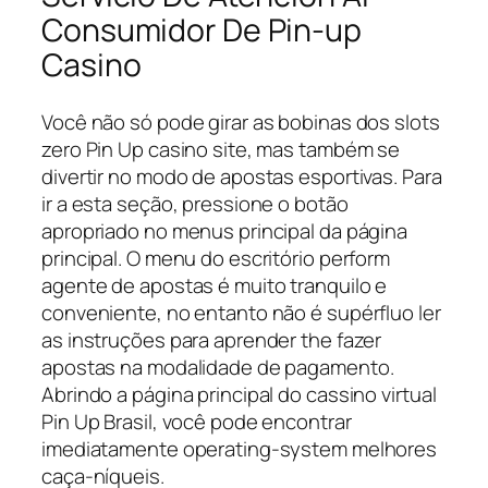
Consumidor De Pin-up
Casino
Você não só pode girar as bobinas dos slots
zero Pin Up casino site, mas também se
divertir no modo de apostas esportivas. Para
ir a esta seção, pressione o botão
apropriado no menus principal da página
principal. O menu do escritório perform
agente de apostas é muito tranquilo e
conveniente, no entanto não é supérfluo ler
as instruções para aprender the fazer
apostas na modalidade de pagamento.
Abrindo a página principal do cassino virtual
Pin Up Brasil, você pode encontrar
imediatamente operating-system melhores
caça-níqueis.