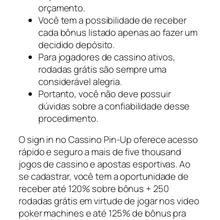
orçamento.
Você tem a possibilidade de receber
cada bônus listado apenas ao fazer um
decidido depósito.
Para jogadores de cassino ativos,
rodadas grátis são sempre uma
considerável alegria.
Portanto, você não deve possuir
dúvidas sobre a confiabilidade desse
procedimento.
O sign in no Cassino Pin-Up oferece acesso
rápido e seguro a mais de five thousand
jogos de cassino e apostas esportivas. Ao
se cadastrar, você tem a oportunidade de
receber até 120% sobre bônus + 250
rodadas grátis em virtude de jogar nos video
poker machines e até 125% de bônus pra