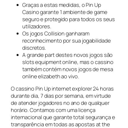
Graças a estas medidas, o Pin Up
Casino garante 1 ambiente de game
seguro e protegido para todos os seus
utilizadores.
Os jogos Collision ganharam
reconhecimento por sua jogabilidade
discretos.
A grande part destes novos jogos são
slots equipment online, mas o cassino
também contém novos jogos de mesa
online elizabeth ao vivo.
O cassino Pin Up internet explorer 24 horas
durante dia, 7 dias por semana, em virtude
de atender jogadores no ano de qualquer
horário. Contamos com uma licença
internacional que garante total segurança e
transparência em todas as apostas at the