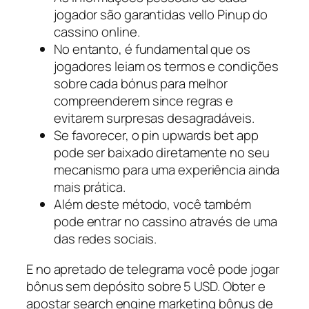
jogador são garantidas vello Pinup do
cassino online.
No entanto, é fundamental que os
jogadores leiam os termos e condições
sobre cada bónus para melhor
compreenderem since regras e
evitarem surpresas desagradáveis.
Se favorecer, o pin upwards bet app
pode ser baixado diretamente no seu
mecanismo para uma experiência ainda
mais prática.
Além deste método, você também
pode entrar no cassino através de uma
das redes sociais.
E no apretado de telegrama você pode jogar
bônus sem depósito sobre 5 USD. Obter e
apostar search engine marketing bônus de