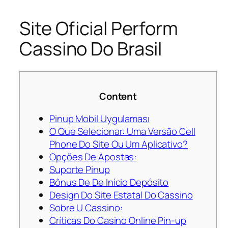
Site Oficial Perform
Cassino Do Brasil
Content
Pinup Mobil Uygulaması
O Que Selecionar: Uma Versão Cell
Phone Do Site Ou Um Aplicativo?
Opções De Apostas:
Suporte Pinup
Bônus De De Início Depósito
Design Do Site Estatal Do Cassino
Sobre U Cassino:
Críticas Do Casino Online Pin-up