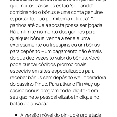
que muitos cassinos estão “soldando”
combinando o bônus e uma conta genuine
e, portanto, não permitem a retirada” “2
ganhos até que a aposta possa ser jogada.
Há um limite no monto dos ganhos para
qualquer bônus, venha a ser ele uma
expresamente ou freespins ou um bônus
para depósito – um pagamento não é mais
do que dez vezes to valor do bônus. Você
pode buscar códigos promocionais
especiais em sites especializados para
receber bônus sem depósito weil operadora
do cassino Pinup. Para ativar o Pin Way up
casino bonus program code, digite-o em
seu gabinete pessoal elizabeth clique no
botão de ativação.
A versão móvel do pin-up é projetada