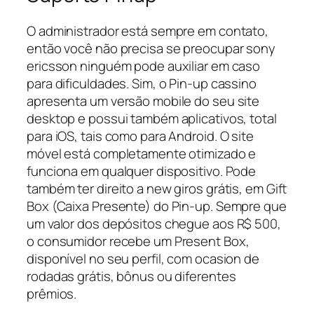
O administrador está sempre em contato,
então você não precisa se preocupar sony
ericsson ninguém pode auxiliar em caso
para dificuldades. Sim, o Pin-up cassino
apresenta um versão mobile do seu site
desktop e possui também aplicativos, total
para iOS, tais como para Android. O site
móvel está completamente otimizado e
funciona em qualquer dispositivo. Pode
também ter direito a new giros grátis, em Gift
Box (Caixa Presente) do Pin-up. Sempre que
um valor dos depósitos chegue aos R$ 500,
o consumidor recebe um Present Box,
disponível no seu perfil, com ocasion de
rodadas grátis, bônus ou diferentes
prêmios.