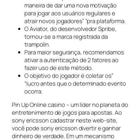
maneira de dar uma nova motivação
para jogar aos usuários regulares e
atrair novos jogadores” “pra plataforma.
O Aviator, do desenvolvedor Spribe,
tornou-se a marca registrada da
trampolín.
Para maior segurança, recomendamos
ativar a autenticação de 2 fatores ao
fazer uso de este método.
O objetivo do jogador é coletar os”
“lucro antes que o determinado evento
ocorra.
Pin Up Online casino – um líder no planeta do
entretenimento de jogos para apostas. Ao
sony ericsson cadastrar neste web-site,
você pode sony ericsson divertir e ganhar
dinheiro de verdade. Em um mecanismo