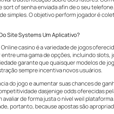
ort of senha enviada afin de o seu telefone.
e simples. O objetivo perform jogador é colet
 Do Site Systems Um Aplicativo?
 Online casino é a variedade de jogos ofereci
 entre uma gama de opções, incluindo slots, j
variedade garante que quaisquer modelos de j
nistração sempre incentiva novos usuários.
ência do jogo e aumentar suas chances de ga
ompetitividade dasjenige odds oferecidas pe
avaliar de forma justa o nível weil plataform
de, portanto, because apostas são apropriad