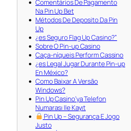
Comentários De Pagamento
Na Pin Up Bet
Métodos De Deposito Da Pin
Up
¿es Seguro Flag Up Casino?”
Sobre O Pin-up Casino
Caça-níqueis Perform Cassino
¿es Legal Jugar Durante Pin-up
En México?
Como Baixar A Versão
Windows?
Pin Up Casino’ya Telefon
Numarası Ile Kayıt
Pin Up – Segurança E Jogo
Justo