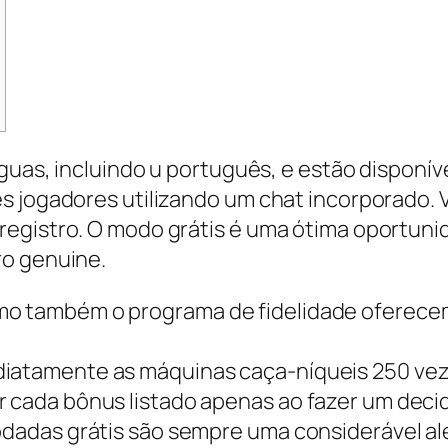
nguas, incluindo u português, e estão disponív
es jogadores utilizando um chat incorporado.
egistro. O modo grátis é uma ótima oportuni
ro genuine.
omo também o programa de fidelidade oferece
diatamente as máquinas caça-níqueis 250 vez
r cada bônus listado apenas ao fazer um deci
odadas grátis são sempre uma considerável ale