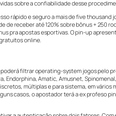
vidas sobre a confiabilidade desse procedime
sso rápido e seguro a mais de five thousand j
de de receber até 120% sobre bônus + 250 rod
us pra apostas esportivas. O pin-up apresent
gratuitos online.
 poderá filtrar operating-system jogos pelo p
tra, Endorphina, Amatic, Amusnet, Spinomena
discretos, múltiplas e para sistema, em vário
alguns casos, o apostador terá a ex profeso p
 ativar a autenticação sobre dois fatores. Co