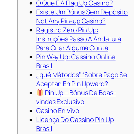
O Que É A Flag Up Casino?
Existe Um Bônus Sem Depósito
Not Any Pin-up Casino?
Registro Zero Pin Up:
Instruções Passo A Andatura
Para Criar Alguma Conta
Pin Way Up: Cassino Online
Brasil
¿qué Métodos” “Sobre Pago Se
Aceptan En Pin Upward?
Pin Up – Bônus De Boas-
vindas Exclusivo
Casino En Vivo
Licença Do Cassino Pin Up
Brasil