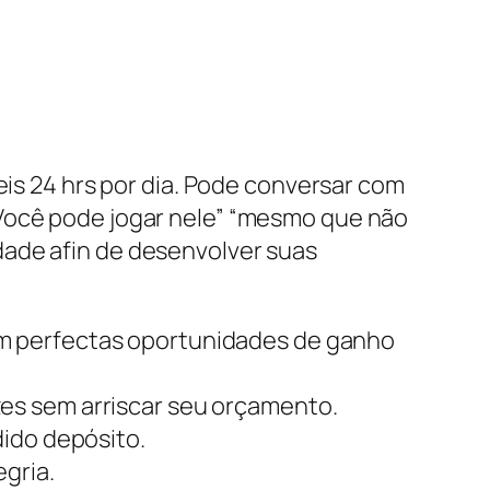
eis 24 hrs por dia. Pode conversar com
 Você pode jogar nele” “mesmo que não
dade afin de desenvolver suas
m perfectas oportunidades de ganho
es sem arriscar seu orçamento.
dido depósito.
gria.