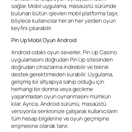
sağlar. Mobil uygulama, masaüstü sürümde
bulunan bütün işlevleri mobil platforma taşır,
böylece kullanıcılar her an her yerden oyun
keyfini çıkarabilir.
Pin Up Mobil Oyun Android
Android odaklı oyun severler, Pin Up Casino
uygulamasını doğrudan Pin Up sitesinden
doğrudan cihazlarına indirebilir ve teknik
destek gerektirmeden kurabilir. Uygulama,
gelişmiş bir altyapıya sahip olduğu için
herhangi bir donma veya gecikme
yaşanmadan oyun oynanmasını mümkün
kılar. Ayrıca, Android sürümü, masaüstü
versiyonla senkronize çalışarak kullanıcıların
tüm hesap bilgilerine ve oyun geçmişine
erişmesine olanak tanır.