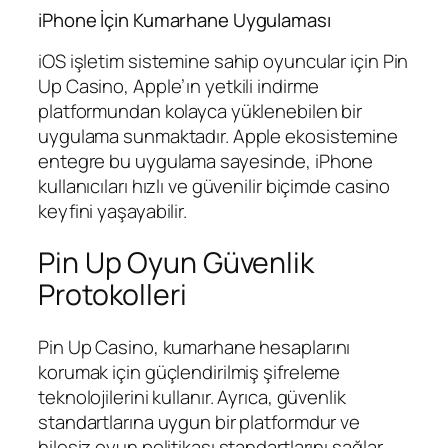
iPhone İçin Kumarhane Uygulaması
iOS işletim sistemine sahip oyuncular için Pin
Up Casino, Apple’ın yetkili indirme
platformundan kolayca yüklenebilen bir
uygulama sunmaktadır. Apple ekosistemine
entegre bu uygulama sayesinde, iPhone
kullanıcıları hızlı ve güvenilir biçimde casino
keyfini yaşayabilir.
Pin Up Oyun Güvenlik
Protokolleri
Pin Up Casino, kumarhane hesaplarını
korumak için güçlendirilmiş şifreleme
teknolojilerini kullanır. Ayrıca, güvenlik
standartlarına uygun bir platformdur ve
hilesiz oyun politikası standartlarını sağlar.