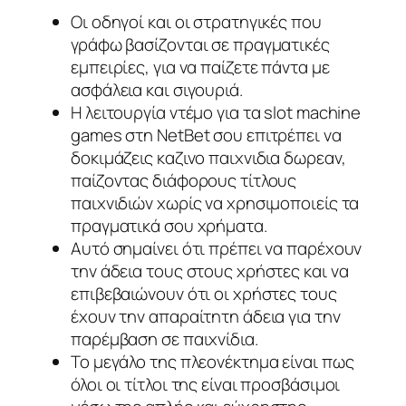
Οι οδηγοί και οι στρατηγικές που
γράφω βασίζονται σε πραγματικές
εμπειρίες, για να παίζετε πάντα με
ασφάλεια και σιγουριά.
Η λειτουργία ντέμο για τα slot machine
games στη NetBet σου επιτρέπει να
δοκιμάζεις καζινο παιχνιδια δωρεαν,
παίζοντας διάφορους τίτλους
παιχνιδιών χωρίς να χρησιμοποιείς τα
πραγματικά σου χρήματα.
Αυτό σημαίνει ότι πρέπει να παρέχουν
την άδεια τους στους χρήστες και να
επιβεβαιώνουν ότι οι χρήστες τους
έχουν την απαραίτητη άδεια για την
παρέμβαση σε παιχνίδια.
Το μεγάλο της πλεονέκτημα είναι πως
όλοι οι τίτλοι της είναι προσβάσιμοι