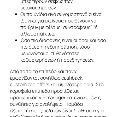
υπερτερούν σαφώς των
μειονεκτημάτων.
Οι παιχνίδια ανά συνομοσπονδία είναι
ιδανικα για εκείνους που θέλουν να
παίξουν με φίλους, συντρόφους” “ή
άλλους παίκτες.
Όσο πιο διαφανείς είναι οι όροι και όσο
πιο άμεση η εξυπηρέτηση, τόσο
μειώνονται οι πιθανότητες
καθυστερήσεων ή παρεξηγήσεων.
Από το τρίτο επίπεδο και πάνω
εμφανίζονται συνήθως cashback,
customized offers και υψηλότερα όρια. Στα
κορυφαία επίπεδα προστίθεται
προσωπικός VIP manager και ενισχυμένες
συνθήκες για αναλήψεις. Η ομάδα
εξυπηρέτησης πελατών είναι διαθέσιμη για
κάθε” “απορία ή τεχνική ανάγκη, παρέχοντας