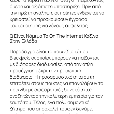
άμεση και αξιόπιστη υποστήριξη. Πριν από
την πρώτη ανάληψη, οι παίκτες ενδέχεται να
χρειαστεί να προσκομίσουν έγγραφα
ταυτοποίησης για λόγους ασφαλείας.
Q Είναι Νόμιμα Τα On The Internet Καζίνο
Στην Ελλάδα;
Παράδειγμα είναι τα παιχνίδια τύπου
Blackjack, οι οποίοι μπορούν να παίζονται
με διάφορες διαδικασίες, από την απλή
προσέγγιση μέχρι την προσωπική
διαδικασία. Η προσαρμοστικότητα αυτή
επιτρέπει στους παίκτες να επαναλάβουν το
παιχνίδι με διαφορετικές δυνατότητες,
αναζητώντας την καλύτερη εμπειρία για τον
εαυτό του. Τέλος, ένα πολύ σημαντικό
ζήτημα που απασχολεί τους εν δυνάμει