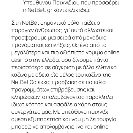
Υπεύθυνου Παιχνιδιού που προσφέρει
η NetBet. gr κάντε κλικ εδώ.
Στη NetBet σημαντικό ρόλο παίζει ο
παράγων άνθρωπος, γι’ αυτό άλλωστε και
προσφέρουμε μια σειρά από μοναδικά
προνόμια και εκπλήξεις. Ως ένα από τα
μεγαλύτερα και πιο αξιόπιστα νομιμα online
casino στην ελλαδα, σου δίνουμε πάντα
περισσότερα σε σύγκριση με άλλα ελληνικα
καζινο με αδεια. Ως μέλος του καζίνο της
NetBet θα έχεις πρόσβαση σε ποικιλία
προγραμμάτων επιβράβευσης και
κληρώσεων, απολαμβάνοντας παράλληλα
ιδιωτικότητα και ασφάλεια χάρη στους
συνεργάτες μας. Με υπεύθυνο παιχνίδι,
άμεση εξυπηρέτηση και νόμιμη λειτουργία,
μπορείς να απολαμβάνεις live και online