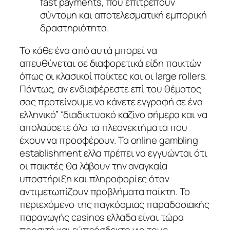
fast payments, που επιτρέπουν
σύντομη και αποτελεσματική εμπορική
δραστηριότητα.
Το κάθε ένα από αυτά μπορεί να
απευθύνεται σε διαφορετικά είδη παικτών
όπως οι κλασικοί παίκτες και οι large rollers.
Πάντως, αν ενδιαφέρεστε επί του θέματος
σας προτείνουμε να κάνετε εγγραφή σε ένα
ελληνικό” “διαδικτυακό καζίνο σήμερα και να
απολαύσετε όλα τα πλεονεκτήματα που
έχουν να προσφέρουν. Τα online gambling
establishment ελλα πρέπει να εγγυώνται ότι
οι παικτές θα λάβουν την αναγκαία
υποστήριξη και πληροφορίες όταν
αντιμετωπίζουν προβλήματα παίκτη. Το
περιεχόμενο της παγκόσμιας παραδοσιακής
παραγωγής casinos ελλαδα είναι τώρα
προσιτό και εύπρόσδεκτο για τους