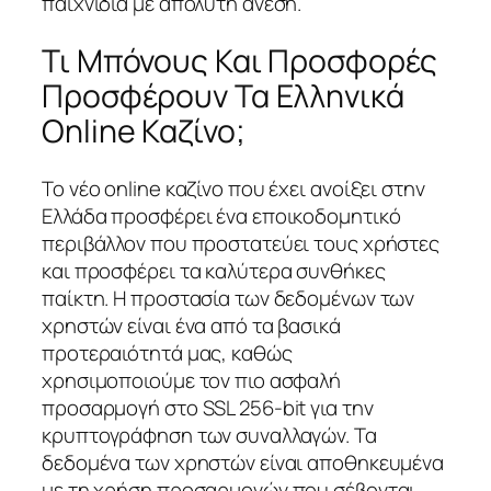
παιχνίδια με απόλυτη άνεση.
Τι Μπόνους Και Προσφορές
Προσφέρουν Τα Ελληνικά
Online Καζίνο;
Το νέο online καζίνο που έχει ανοίξει στην
Ελλάδα προσφέρει ένα εποικοδομητικό
περιβάλλον που προστατεύει τους χρήστες
και προσφέρει τα καλύτερα συνθήκες
παίκτη. Η προστασία των δεδομένων των
χρηστών είναι ένα από τα βασικά
προτεραιότητά μας, καθώς
χρησιμοποιούμε τον πιο ασφαλή
προσαρμογή στο SSL 256-bit για την
κρυπτογράφηση των συναλλαγών. Τα
δεδομένα των χρηστών είναι αποθηκευμένα
με τη χρήση προσαρμογών που σέβονται