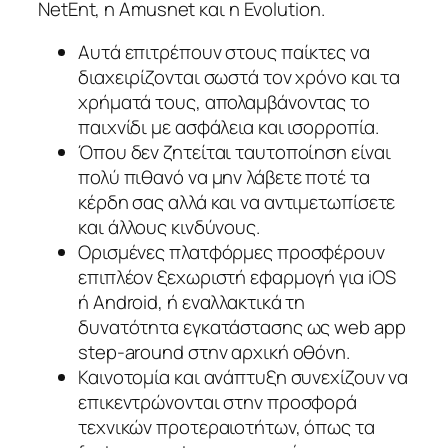
NetEnt, η Amusnet και η Evolution.
Αυτά επιτρέπουν στους παίκτες να
διαχειρίζονται σωστά τον χρόνο και τα
χρήματά τους, απολαμβάνοντας το
παιχνίδι με ασφάλεια και ισορροπία.
Όπου δεν ζητείται ταυτοποίηση είναι
πολύ πιθανό να μην λάβετε ποτέ τα
κέρδη σας αλλά και να αντιμετωπίσετε
και άλλους κινδύνους.
Ορισμένες πλατφόρμες προσφέρουν
επιπλέον ξεχωριστή εφαρμογή για iOS
ή Android, ή εναλλακτικά τη
δυνατότητα εγκατάστασης ως web app
step-around στην αρχική οθόνη.
Καινοτομία και ανάπτυξη συνεχίζουν να
επικεντρώνονται στην προσφορά
τεχνικών προτεραιοτήτων, όπως τα