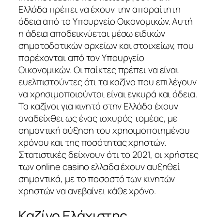
Ελλάδα πρέπει να έχουν την απαραίτητη
άδεια από το Υπουργείο Οικονομικών. Αυτή
η άδεια αποδεικνύεται μέσω ειδικών
σηματοδοτικών αρχείων και στοιχείων, που
παρέχονται από τον Υπουργείο
Οικονομικών. Οι παίκτες πρέπει να είναι
ευελπιστούντες ότι τα καζίνο που επιλέγουν
να χρησιμοποιούνται είναι εγκυρά και άδεια.
Τα καζίνοι για κινητά στην Ελλάδα έχουν
αναδείχθει ως ένας ισχυρός τομέας, με
σημαντική αύξηση του χρησιμοποιημένου
χρόνου και της ποσότητας χρηστών.
Στατιστικές δείχνουν ότι το 2021, οι χρήστες
των online casino ελλαδα έχουν αυξηθεί
σημαντικά, με το ποσοστό των κινητών
χρηστών να ανεβαίνει κάθε χρόνο.
Καζίνο Ελάχιστης