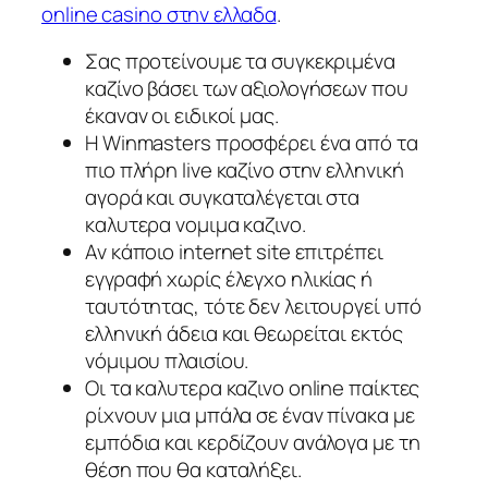
online casino στην ελλαδα
.
Σας προτείνουμε τα συγκεκριμένα
καζίνο βάσει των αξιολογήσεων που
έκαναν οι ειδικοί μας.
Η Winmasters προσφέρει ένα από τα
πιο πλήρη live καζίνο στην ελληνική
αγορά και συγκαταλέγεται στα
καλυτερα νομιμα καζινο.
Αν κάποιο internet site επιτρέπει
εγγραφή χωρίς έλεγχο ηλικίας ή
ταυτότητας, τότε δεν λειτουργεί υπό
ελληνική άδεια και θεωρείται εκτός
νόμιμου πλαισίου.
Οι τα καλυτερα καζινο online παίκτες
ρίχνουν μια μπάλα σε έναν πίνακα με
εμπόδια και κερδίζουν ανάλογα με τη
θέση που θα καταλήξει.