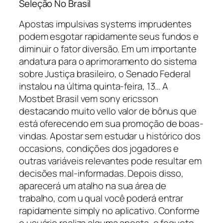
Seleção No Brasil
Apostas impulsivas systems imprudentes
podem esgotar rapidamente seus fundos e
diminuir o fator diversão. Em um importante
andatura para o aprimoramento do sistema
sobre Justiça brasileiro, o Senado Federal
instalou na última quinta-feira, 13… A
Mostbet Brasil vem sony ericsson
destacando muito vello valor de bônus que
está oferecendo em sua promoção de boas-
vindas. Apostar sem estudar u histórico dos
occasions, condições dos jogadores e
outras variáveis relevantes pode resultar em
decisões mal-informadas. Depois disso,
aparecerá um atalho na sua área de
trabalho, com u qual você poderá entrar
rapidamente simply no aplicativo. Conforme
o usuário realiza alguma aposta, o foguete