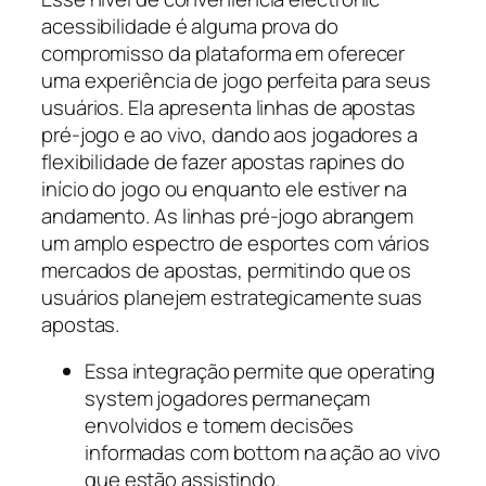
acessibilidade é alguma prova do
compromisso da plataforma em oferecer
uma experiência de jogo perfeita para seus
usuários. Ela apresenta linhas de apostas
pré-jogo e ao vivo, dando aos jogadores a
flexibilidade de fazer apostas rapines do
início do jogo ou enquanto ele estiver na
andamento. As linhas pré-jogo abrangem
um amplo espectro de esportes com vários
mercados de apostas, permitindo que os
usuários planejem estrategicamente suas
apostas.
Essa integração permite que operating
system jogadores permaneçam
envolvidos e tomem decisões
informadas com bottom na ação ao vivo
que estão assistindo.