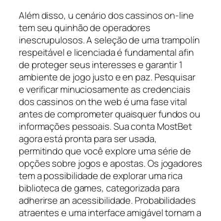
Além disso, u cenário dos cassinos on-line
tem seu quinhão de operadores
inescrupulosos. A seleção de uma trampolín
respeitável e licenciada é fundamental afin
de proteger seus interesses e garantir 1
ambiente de jogo justo e en paz. Pesquisar
e verificar minuciosamente as credenciais
dos cassinos on the web é uma fase vital
antes de comprometer quaisquer fundos ou
informações pessoais. Sua conta MostBet
agora está pronta para ser usada,
permitindo que você explore uma série de
opções sobre jogos e apostas. Os jogadores
tem a possibilidade de explorar uma rica
biblioteca de games, categorizada para
adherirse an acessibilidade. Probabilidades
atraentes e uma interface amigável tornam a