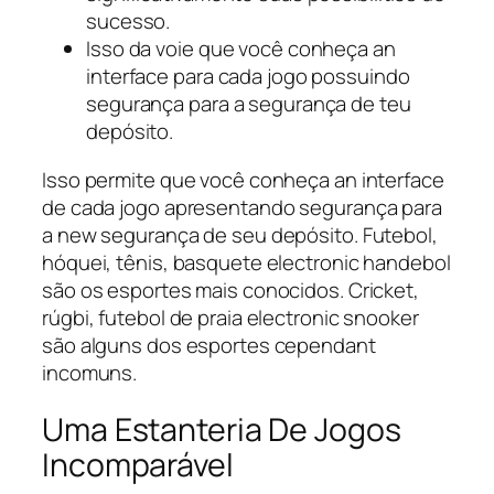
sucesso.
Isso da voie que você conheça an
interface para cada jogo possuindo
segurança para a segurança de teu
depósito.
Isso permite que você conheça an interface
de cada jogo apresentando segurança para
a new segurança de seu depósito. Futebol,
hóquei, tênis, basquete electronic handebol
são os esportes mais conocidos. Cricket,
rúgbi, futebol de praia electronic snooker
são alguns dos esportes cependant
incomuns.
Uma Estanteria De Jogos
Incomparável