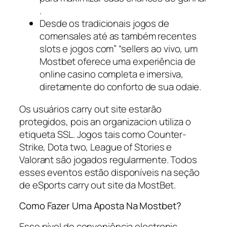
.
Desde os tradicionais jogos de
comensales até as também recentes
slots e jogos com” “sellers ao vivo, um
Mostbet oferece uma experiência de
online casino completa e imersiva,
diretamente do conforto de sua odaie.
Os usuários carry out site estarão
protegidos, pois an organizacion utiliza o
etiqueta SSL. Jogos tais como Counter-
Strike, Dota two, League of Stories e
Valorant são jogados regularmente. Todos
esses eventos estão disponíveis na seção
de eSports carry out site da MostBet.
Como Fazer Uma Aposta Na Mostbet?
Esse nível de conveniência electronic