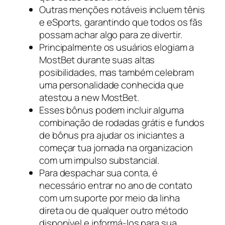
Outras menções notáveis incluem tênis
e eSports, garantindo que todos os fãs
possam achar algo para ze divertir.
Principalmente os usuários elogiam a
MostBet durante suas altas
posibilidades, mas também celebram
uma personalidade conhecida que
atestou a new MostBet.
Esses bônus podem incluir alguma
combinação de rodadas grátis e fundos
de bônus pra ajudar os iniciantes a
começar tua jornada na organizacion
com um impulso substancial.
Para despachar sua conta, é
necessário entrar no ano de contato
com um suporte por meio da linha
direta ou de qualquer outro método
disponível e informá-los para sua