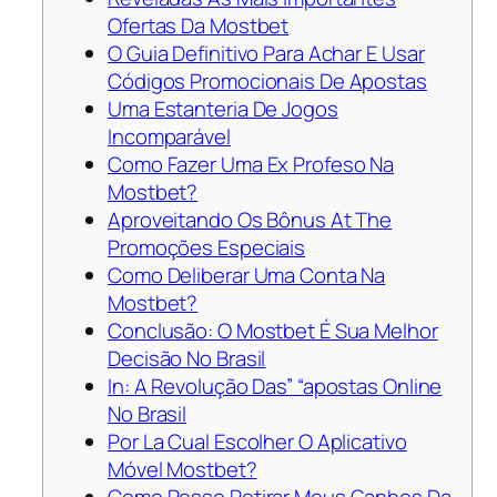
Ofertas Da Mostbet
O Guia Definitivo Para Achar E Usar
Códigos Promocionais De Apostas
Uma Estanteria De Jogos
Incomparável
Como Fazer Uma Ex Profeso Na
Mostbet?
Aproveitando Os Bônus At The
Promoções Especiais
Como Deliberar Uma Conta Na
Mostbet?
Conclusão: O Mostbet É Sua Melhor
Decisão No Brasil
In: A Revolução Das” “apostas Online
No Brasil
Por La Cual Escolher O Aplicativo
Móvel Mostbet?