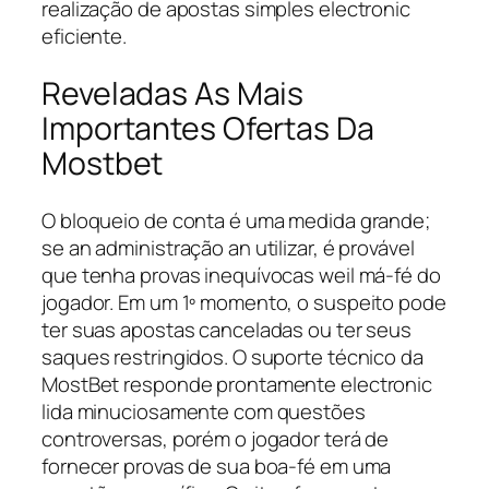
realização de apostas simples electronic
eficiente.
Reveladas As Mais
Importantes Ofertas Da
Mostbet
O bloqueio de conta é uma medida grande;
se an administração an utilizar, é provável
que tenha provas inequívocas weil má-fé do
jogador. Em um 1º momento, o suspeito pode
ter suas apostas canceladas ou ter seus
saques restringidos. O suporte técnico da
MostBet responde prontamente electronic
lida minuciosamente com questões
controversas, porém o jogador terá de
fornecer provas de sua boa-fé em uma