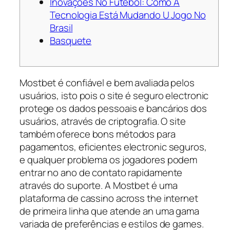
Inovações No Futebol: Como A
Tecnologia Está Mudando U Jogo No
Brasil
Basquete
Mostbet é confiável e bem avaliada pelos
usuários, isto pois o site é seguro electronic
protege os dados pessoais e bancários dos
usuários, através de criptografia. O site
também oferece bons métodos para
pagamentos, eficientes electronic seguros,
e qualquer problema os jogadores podem
entrar no ano de contato rapidamente
através do suporte. A Mostbet é uma
plataforma de cassino across the internet
de primeira linha que atende an uma gama
variada de preferências e estilos de games.