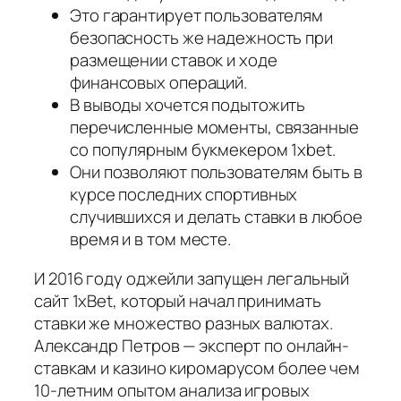
Это гарантирует пользователям
безопасность же надежность при
размещении ставок и ходе
финансовых операций.
В выводы хочется подытожить
перечисленные моменты, связанные
со популярным букмекером 1xbet.
Они позволяют пользователям быть в
курсе последних спортивных
случившихся и делать ставки в любое
время и в том месте.
И 2016 году оджейли запущен легальный
сайт 1xBet, который начал принимать
ставки же множество разных валютах.
Александр Петров — эксперт по онлайн-
ставкам и казино киромарусом более чем
10-летним опытом анализа игровых