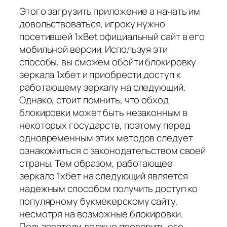
Этого загрузить приложение а начать им
довольствоваться, игроку нужно
посетившей 1xBet официальный сайт в его
мобильной версии. Используя эти
способы, вы сможем обойти блокировку
зеркала 1хбет и приобрести доступ к
работающему зеркалу на следующий.
Однако, стоит помнить, что обход
блокировки может быть незаконным в
некоторых государств, поэтому перед
одновременным этих методов следует
ознакомиться с законодательством своей
страны. Тем образом, работающее
зеркало 1хбет на следующий является
надежным способом получить доступ ко
популярному букмекерскому сайту,
несмотря на возможные блокировки.
Пользователи должно проверить его