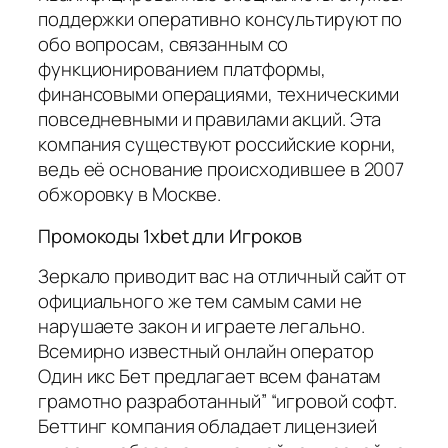
поддержки оперативно консультируют по
обо вопросам, связанным со
функционированием платформы,
финансовыми операциями, техническими
повседневными и правилами акций. Эта
компания существуют российские корни,
ведь её основание происходившее в 2007
обжоровку в Москве.
Промокоды 1xbet дли Игроков
Зеркало приводит вас на отличный сайт от
официального же тем самым сами не
нарушаете закон и играете легально.
Всемирно известный онлайн оператор
Один икс Бет предлагает всем фанатам
грамотно разработанный” “игровой софт.
Беттинг компания обладает лицензией