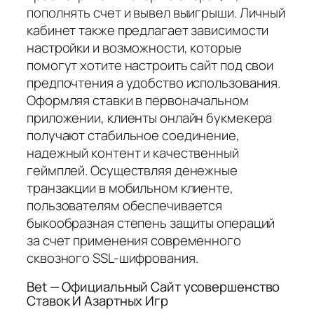
пополнять счет и вывел выигрыши. Личный
кабинет также предлагает зависимости
настройки и возможности, которые
помогут хотите настроить сайт под свои
предпочтения а удобство использования.
Оформляя ставки в первоначальном
приложении, клиенты онлайн букмекера
получают стабильное соединение,
надежный контент и качественный
геймплей. Осуществляя денежные
транзакции в мобильном клиенте,
пользователям обеспечивается
быкообразная степень защиты операций
за счет применения современного
сквозного SSL-шифрования.
Bet — Официальный Сайт усовершенство
Ставок И Азартных Игр