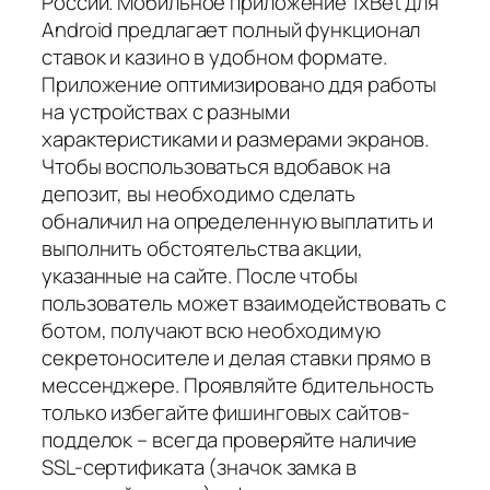
России. Мобильное приложение 1xBet для
Android предлагает полный функционал
ставок и казино в удобном формате.
Приложение оптимизировано ддя работы
на устройствах с разными
характеристиками и размерами экранов.
Чтобы воспользоваться вдобавок на
депозит, вы необходимо сделать
обналичил на определенную выплатить и
выполнить обстоятельства акции,
указанные на сайте. После чтобы
пользователь может взаимодействовать с
ботом, получают всю необходимую
секретоносителе и делая ставки прямо в
мессенджере. Проявляйте бдительность
только избегайте фишинговых сайтов-
подделок – всегда проверяйте наличие
SSL-сертификата (значок замка в