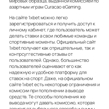
мировых образца, выданной комиссией по
азартным играм Curacao eGaming.
На сайте 1xbet можно легко
зарегистрироваться и получить доступ к
личному кабинет, где пользователь может
делать ставки а свои любимые команды и
спортивные моменты. Официальный сайт
1xbet получает как отрицательные, так и
контрсуггестивные отзывы от
пользователей. Однако, большинство
пользователей оценивают его как
надежную и удобное платформу для
ставок на спорт. Даже, на официальном
сайте 1xbet есть некоторые ограничения и
комиссии при пополнении а выводе
средств. Те способы пополнения же
вывода могут давать комиссию, которая
зависит от выбранного способа и суммы