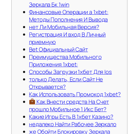
Зеркала Бк 1win
Финансовые Операции а 1xbet:
Методы Пополнения И Вывода
нет Ли Мобильная Версия?
Регистрация И вход В Личный
приемную
Bet Официальный Сайт
Преимущества Мобильного
Приложения 1xbet:
Способы Загрузки 1хбет Для Ios
только Делать, Если Сайт Не
Открывается?
Как Использовать Промокод 1xbet?
Как Внести средств На Счет
прошло Мобильное 1 Икс Бет?
Какие Игры Есть В 1хбет Казино?
недалеко Найти Рабочее Зеркало
же Обойти Блокировку Зеркала