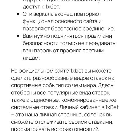
доступ к 1хбет.
Эти зеркала вконец повторяют
функционал основного сайта и
позволяют безопасное соединение.
Вам нужно подчиняться правилами
безопасности только не передавать
ваш пароль от профиля третьим
лицам.
На официальном сайте 1xbet вы можете
сделать разнообразные видов ставок на
спортивные события со чем мира. Здесь
отобраны все популярные вида ставок,
такие а одиночные, комбинированные же
системные ставки. Личный кабинет в 1xBet
– это наша личная страница, соленск вы
сможете отслеживать своими ставками,
просматривать историю операций,