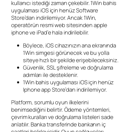
kullanıcı istediği zaman çekebilir. 1Win bahis
uygulaması iOS için henüz Software
Store’dan indirilemiyor. Ancak 1Win,
operatörün resmi web sitesinden apple
iphone ve iPad’e hala indirilebilir.
Böylece, iOS cihazınızın ana ekranında
1Win simgesi görünecek ve bu yolla
siteye hızlı bir şekilde erişebileceksiniz.
Güvenlik, SSL şifreleme ve doğrulama
adımları ile desteklenir.
1Win bahis uygulaması iOS için henüz
Iphone app Store’dan indirilemiyor.
Platform, sorumlu oyun ilkelerini
benimsediğini belirtir. Ödeme yöntemleri,
çevrim kuralları ve doğrulama listeleri sade
anlatılır. Banka transferinde bankanın iç
saatleri belirleyicidir. Oyun sağlayıcıları