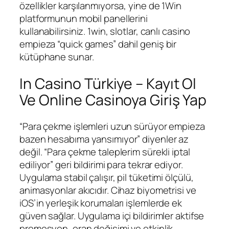
özellikler karşılanmıyorsa, yine de 1Win
platformunun mobil panellerini
kullanabilirsiniz. 1win, slotlar, canlı casino
empieza “quick games” dahil geniş bir
kütüphane sunar.
In Casino Türkiye – Kayıt Ol
Ve Online Casinoya Giriş Yap
“Para çekme işlemleri uzun sürüyor empieza
bazen hesabıma yansımıyor” diyenler az
değil. “Para çekme taleplerim sürekli iptal
ediliyor” geri bildirimi para tekrar ediyor.
Uygulama stabil çalışır, pil tüketimi ölçülü,
animasyonlar akıcıdır. Cihaz biyometrisi ve
iOS’in yerleşik korumaları işlemlerde ek
güven sağlar. Uygulama içi bildirimler aktifse
promosyon, oran değişimi ve etkinlik