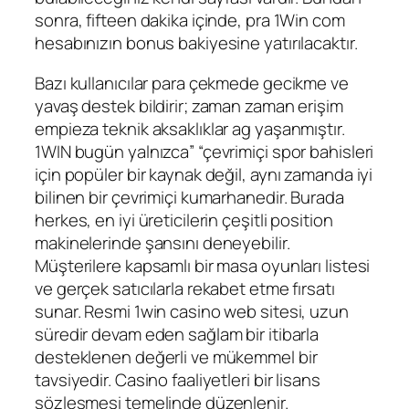
sonra, fifteen dakika içinde, pra 1Win com
hesabınızın bonus bakiyesine yatırılacaktır.
Bazı kullanıcılar para çekmede gecikme ve
yavaş destek bildirir; zaman zaman erişim
empieza teknik aksaklıklar ag yaşanmıştır.
1WIN bugün yalnızca” “çevrimiçi spor bahisleri
için popüler bir kaynak değil, aynı zamanda iyi
bilinen bir çevrimiçi kumarhanedir. Burada
herkes, en iyi üreticilerin çeşitli position
makinelerinde şansını deneyebilir.
Müşterilere kapsamlı bir masa oyunları listesi
ve gerçek satıcılarla rekabet etme fırsatı
sunar. Resmi 1win casino web sitesi, uzun
süredir devam eden sağlam bir itibarla
desteklenen değerli ve mükemmel bir
tavsiyedir. Casino faaliyetleri bir lisans
sözleşmesi temelinde düzenlenir.