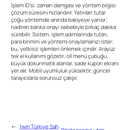
İşlem ID’si, zaman damgası ve yöntem bilgisi
çözüm süresini hızlandırır. Yatırılan tutar
çoğu yöntemde anında bakiyeye yansır;
nadiren banka onayı sebebiyle birkaç dakika
sürebilir. Sistem, işlem adımlarında tutarı,
para birimini ve yöntemi onaylamanızı ister;
bu, yetkisiz işlemleri önlemek içindir. Arayüz
tek el kullanımı gözetir; oll menü çubuğu,
büyük dokunmatik alanlar, sade kupon ekranı
yer alır. Mobil uyumluluk yüksektir; güncel
tarayıcılarla sorunsuz çalışır.
←
1win Türkiye Sah