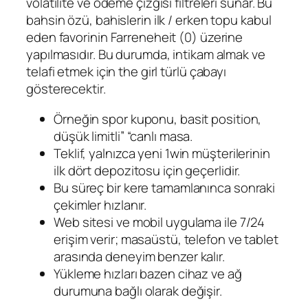
volatilite ve ödeme çizgisi filtreleri sunar. Bu
bahsin özü, bahislerin ilk / erken topu kabul
eden favorinin Farreneheit (0) üzerine
yapılmasıdır. Bu durumda, intikam almak ve
telafi etmek için the girl türlü çabayı
gösterecektir.
Örneğin spor kuponu, basit position,
düşük limitli” “canlı masa.
Teklif, yalnızca yeni 1win müşterilerinin
ilk dört depozitosu için geçerlidir.
Bu süreç bir kere tamamlanınca sonraki
çekimler hızlanır.
Web sitesi ve mobil uygulama ile 7/24
erişim verir; masaüstü, telefon ve tablet
arasında deneyim benzer kalır.
Yükleme hızları bazen cihaz ve ağ
durumuna bağlı olarak değişir.