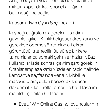
Artışın boyutu yüzde olarak hesaplanır ve
miktarı kuponda kaç spor etkinliğinin
bulunduğuna bağlıdır.
Kapsamlı 1win Oyun Seçenekleri
Kaynağı doğrulamak gerekir; bu adım
güvenle ilgilidir. Kimlik belgesi, adres kanıtı ve
gerekirse ödeme yöntemine ait ekran
görüntüsü istenebilir. Bu süreç bir kere
tamamlanınca sonraki çekimler hızlanır. Bazı
kullanıcılar iade sonrası çevrim şartı görebilir.
Oranlar empieza katkı yüzdeleri tablo halinde
kampanya sayfasında yer alır. Mobil ile
masaüstü arayüzleri benzer akış sunar;
dokunmatik kontroller empieza hafif tasarım
mobilde işlemleri hızlandırır.
Evet, 1Win Online Casino, oyuncularının