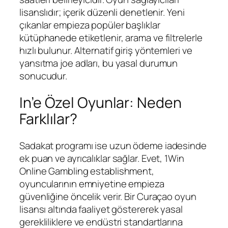
lisanslıdır; içerik düzenli denetlenir. Yeni
çıkanlar empieza popüler başlıklar
kütüphanede etiketlenir, arama ve filtrelerle
hızlı bulunur. Alternatif giriş yöntemleri ve
yansıtma joe adları, bu yasal durumun
sonucudur.
In’e Özel Oyunlar: Neden
Farklılar?
Sadakat programı ise uzun ödeme iadesinde
ek puan ve ayrıcalıklar sağlar. Evet, 1Win
Online Gambling establishment,
oyuncularının emniyetine empieza
güvenliğine öncelik verir. Bir Curaçao oyun
lisansı altında faaliyet göstererek yasal
gerekliliklere ve endüstri standartlarına