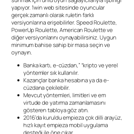
yapıyor. 1win web sitesinde oyuncular
gerçek zamanlı olarak ruletin farklı
versiyonlarına erişebilirler. Speed ​​Roulette,
PowerUp Roulette, American Roulette ve
diğer versiyonlarını oynayabilirsiniz. Uygun
minimum bahise sahip bir masa seçin ve
oynayın.
Banka kartı, e-cüzdan,” “kripto ve yerel
yöntemler sık kullanılır.
Kazançlar banka hesabına ya da e-
cüzdana çekilebilir.
Mevcut yöntemleri, limitleri ve em
virtude de yatırma zamanlamasını
gösteren tabloya göz atın.
2016’da kuruldu empieza çok dilli arayüz,
hızlı kayıt empieza mobil uygulama
desteği ile öne çıkar.