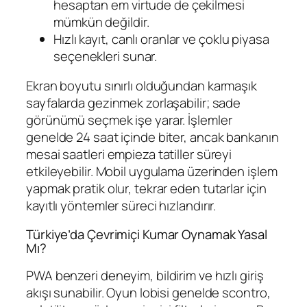
hesaptan em virtude de çekilmesi
mümkün değildir.
Hızlı kayıt, canlı oranlar ve çoklu piyasa
seçenekleri sunar.
Ekran boyutu sınırlı olduğundan karmaşık
sayfalarda gezinmek zorlaşabilir; sade
görünümü seçmek işe yarar. İşlemler
genelde 24 saat içinde biter, ancak bankanın
mesai saatleri empieza tatiller süreyi
etkileyebilir. Mobil uygulama üzerinden işlem
yapmak pratik olur, tekrar eden tutarlar için
kayıtlı yöntemler süreci hızlandırır.
Türkiye’da Çevrimiçi Kumar Oynamak Yasal
Mı?
PWA benzeri deneyim, bildirim ve hızlı giriş
akışı sunabilir. Oyun lobisi genelde scontro,