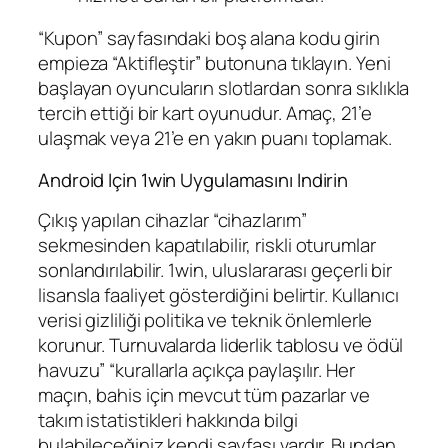
“Kupon” sayfasındaki boş alana kodu girin
empieza “Aktifleştir” butonuna tıklayın. Yeni
başlayan oyuncuların slotlardan sonra sıklıkla
tercih ettiği bir kart oyunudur. Amaç, 21’e
ulaşmak veya 21’e en yakın puanı toplamak.
Android Için 1win Uygulamasını Indirin
Çıkış yapılan cihazlar “cihazlarım”
sekmesinden kapatılabilir, riskli oturumlar
sonlandırılabilir. 1win, uluslararası geçerli bir
lisansla faaliyet gösterdiğini belirtir. Kullanıcı
verisi gizliliği politika ve teknik önlemlerle
korunur. Turnuvalarda liderlik tablosu ve ödül
havuzu” “kurallarla açıkça paylaşılır. Her
maçın, bahis için mevcut tüm pazarlar ve
takım istatistikleri hakkında bilgi
bulabileceğiniz kendi sayfası vardır. Bundan