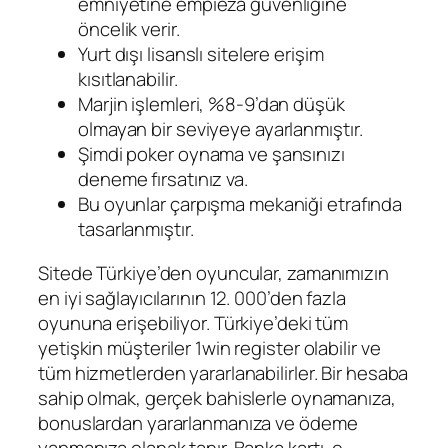
emniyetine empieza güvenliğine
öncelik verir.
Yurt dışı lisanslı sitelere erişim
kısıtlanabilir.
Marjin işlemleri, %8-9’dan düşük
olmayan bir seviyeye ayarlanmıştır.
Şimdi poker oynama ve şansınızı
deneme fırsatınız va.
Bu oyunlar çarpışma mekaniği etrafında
tasarlanmıştır.
Sitede Türkiye’den oyuncular, zamanımızın
en iyi sağlayıcılarının 12. 000’den fazla
oyununa erişebiliyor. Türkiye’deki tüm
yetişkin müşteriler 1win register olabilir ve
tüm hizmetlerden yararlanabilirler. Bir hesaba
sahip olmak, gerçek bahislerle oynamanıza,
bonuslardan yararlanmanıza ve ödeme
yapmanıza olanak tanır. Banka kartı, e-