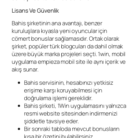
Lisans Ve Güvenlik
Bahis şirketinin ana avantajı, benzer
kuruluşlara kıyasla yeni oyuncular için
cömert bonuslar sağlamasıdır. Ortak olarak
şirket, popüler türk blogcuları da dahil olmak
üzere büyük marka projeleri seçti. 1win, mobil
uygulama empieza mobil site ile aynı içerik ve
akış sunar.
Bahis servisinin, hesabınızı yetkisiz
erişime karşı koruyabilmesi için
doğrulama işlemi gereklidir.
Bahis şirketi, 1Win uygulamasını yalnızca
resmi website sitesinden indirmenizi
şiddetle tavsiye eder.
Bir sonraki tabloda mevcut bonusların
kısa bir özetini bulabilirsiniz.