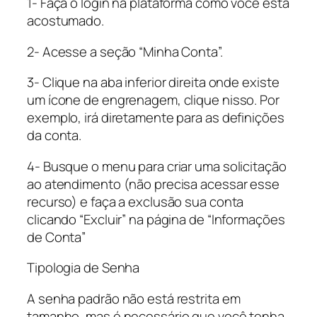
1- Faça o login na plataforma como você está
acostumado.
2- Acesse a seção “Minha Conta”.
3- Clique na aba inferior direita onde existe
um ícone de engrenagem, clique nisso. Por
exemplo, irá diretamente para as definições
da conta.
4- Busque o menu para criar uma solicitação
ao atendimento (não precisa acessar esse
recurso) e faça a exclusão sua conta
clicando “Excluir” na página de “Informações
de Conta”
Tipologia de Senha
A senha padrão não está restrita em
tamanho, mas é necessário que você tenha