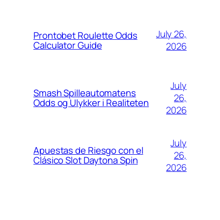
July 26,
Prontobet Roulette Odds
Calculator Guide
2026
July
Smash Spilleautomatens
26,
Odds og Ulykker i Realiteten
2026
July
Apuestas de Riesgo con el
26,
Clásico Slot Daytona Spin
2026