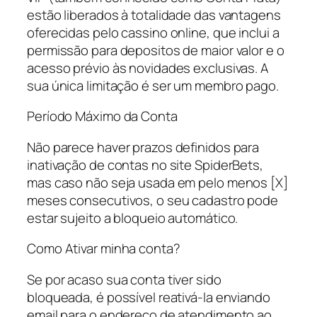
estão liberados à totalidade das vantagens
oferecidas pelo cassino online, que inclui a
permissão para depositos de maior valor e o
acesso prévio às novidades exclusivas. A
sua única limitação é ser um membro pago.
Período Máximo da Conta
Não parece haver prazos definidos para
inativação de contas no site SpiderBets,
mas caso não seja usada em pelo menos [X]
meses consecutivos, o seu cadastro pode
estar sujeito a bloqueio automático.
Como Ativar minha conta?
Se por acaso sua conta tiver sido
bloqueada, é possível reativá-la enviando
email para o endereço de atendimento ao