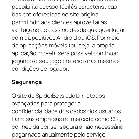
possibilita acesso fácil às características
básicas oferecidas no site original,
permitindo aos clientes aproveitar as
vantagens do cassino desde qualquer lugar
com dispositivos Android ou iOS. Por meio
de aplicações móveis (ou seja, a própria
aplicação móvel), será possível continuar
jogando o seu jogo preferido nas mesmas
condições de jogador.
Segurança
O site da SpiderBets adota métodos
avançados para proteger a
confidencialidade dos dados dos usuários.
Famosas empresas no mercado como SSL,
conhecida por ser segura e não necessária
pagar nada anualmente pelo serviço