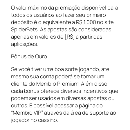
O valor máximo da premiação disponível para
todos os usuários ao fazer seu primeiro
depósito é o equivalente a R$ 1.000 no site
SpiderBets. As apostas são consideradas
apenas em valores de [R$] a partir das
aplicações.
Bônus de Ouro
Se você tiver uma boa sorte jogando, até
mesmo sua conta poderá se tornar um
cliente do Membro Premium! Além disso,
cada bônus oferece diversos incentivos que
podem ser usados em diversas apostas ou
outros. É possível acessar a página do
“Membro VIP” através da área de suporte ao
jogador no cassino.