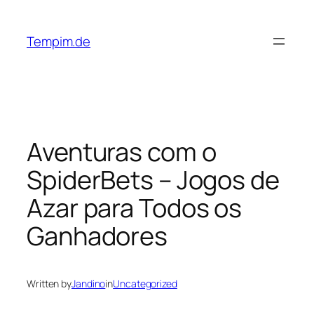
Skip
to
Tempim.de
content
Aventuras com o
SpiderBets – Jogos de
Azar para Todos os
Ganhadores
Written by
Jandino
in
Uncategorized