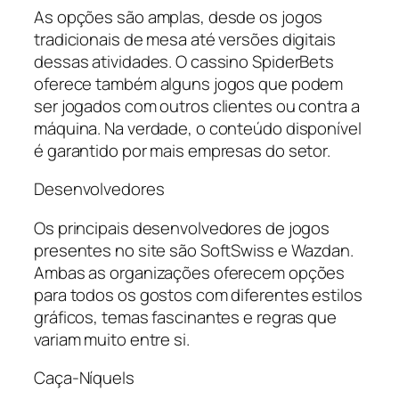
As opções são amplas, desde os jogos
tradicionais de mesa até versões digitais
dessas atividades. O cassino SpiderBets
oferece também alguns jogos que podem
ser jogados com outros clientes ou contra a
máquina. Na verdade, o conteúdo disponível
é garantido por mais empresas do setor.
Desenvolvedores
Os principais desenvolvedores de jogos
presentes no site são SoftSwiss e Wazdan.
Ambas as organizações oferecem opções
para todos os gostos com diferentes estilos
gráficos, temas fascinantes e regras que
variam muito entre si.
Caça-Níquels