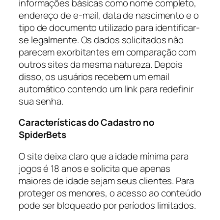
informações básicas como nome completo,
endereço de e-mail, data de nascimento e o
tipo de documento utilizado para identificar-
se legalmente. Os dados solicitados não
parecem exorbitantes em comparação com
outros sites da mesma natureza. Depois
disso, os usuários recebem um email
automático contendo um link para redefinir
sua senha.
Características do Cadastro no
SpiderBets
O site deixa claro que a idade mínima para
jogos é 18 anos e solicita que apenas
maiores de idade sejam seus clientes. Para
proteger os menores, o acesso ao conteúdo
pode ser bloqueado por períodos limitados.