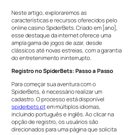
Neste artigo, exploraremos as
características e recursos oferecidos pelo
online casino SpiderBets. Criado em [ano],
esse destaque da internet oferece uma
ampla gama de jogos de azar, desde
clássicos até novas estreias, com a garantia
do entretenimento ininterrupto.
Registro no SpiderBets: Passo a Passo
Para começar sua aventura com o
SpiderBets, é necessário realizar um
cadastro. O processo está disponível
spiderbets.pt
em múltiplos idiomas,
incluindo português e inglês. Ao clicar na
opção de registro, os usuários são
direcionados para uma página que solicita