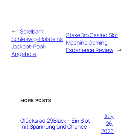
←
Spielbank
StakeBro Casino Slot
Schleswig-Holsteins
Machine Gaming
Jackpot-Pool-
Experience Review
→
Angebote
MORE POSTS
July
Glücksrad 29Black – Ein Slot
26,
mit Spannung und Chance
2026