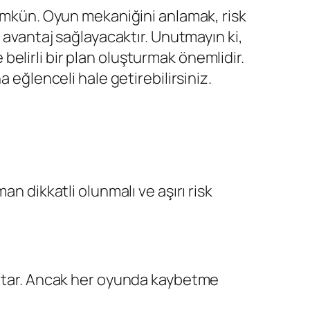
mümkün. Oyun mekaniğini anlamak, risk
 avantaj sağlayacaktır. Unutmayın ki,
elirli bir plan oluşturmak önemlidir.
 eğlenceli hale getirebilirsiniz.
n dikkatli olunmalı ve aşırı risk
 artar. Ancak her oyunda kaybetme