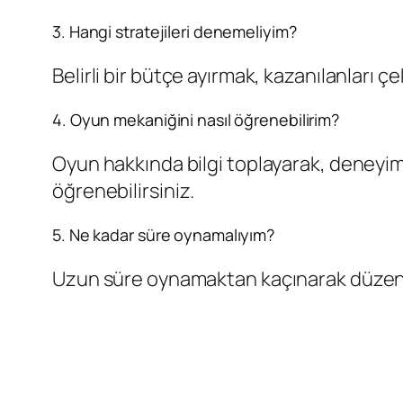
3. Hangi stratejileri denemeliyim?
Belirli bir bütçe ayırmak, kazanılanları ç
4. Oyun mekaniğini nasıl öğrenebilirim?
Oyun hakkında bilgi toplayarak, deneyim
öğrenebilirsiniz.
5. Ne kadar süre oynamalıyım?
Uzun süre oynamaktan kaçınarak düzenli