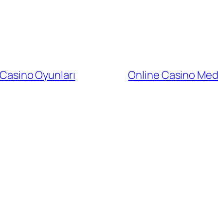
ı Casino Oyunları
Online Casino Med 