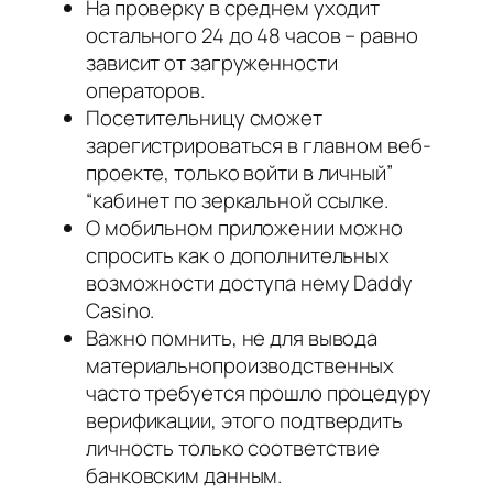
На проверку в среднем уходит
остального 24 до 48 часов – равно
зависит от загруженности
операторов.
Посетительницу сможет
зарегистрироваться в главном веб-
проекте, только войти в личный”
“кабинет по зеркальной ссылке.
О мобильном приложении можно
спросить как о дополнительных
возможности доступа нему Daddy
Casino.
Важно помнить, не для вывода
материальнопроизводственных
часто требуется прошло процедуру
верификации, этого подтвердить
личность только соответствие
банковским данным.