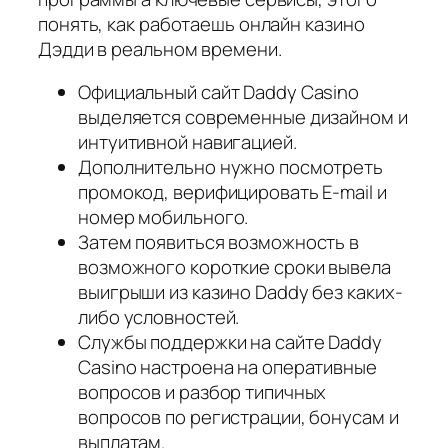
понять, как работаешь онлайн казино
Дэдди в реальном времени.
Официальный сайт Daddy Casino
выделяется современные дизайном и
интуитивной навигацией.
Дополнительно нужно посмотреть
промокод, верифицировать E-mail и
номер мобильного.
Затем появиться возможность в
возможного короткие сроки вывела
выигрыши из казино Daddy без каких-
либо условностей.
Службы поддержки на сайте Daddy
Casino настроена на оперативные
вопросов и разбор типичных
вопросов по регистрации, бонусам и
выплатам.