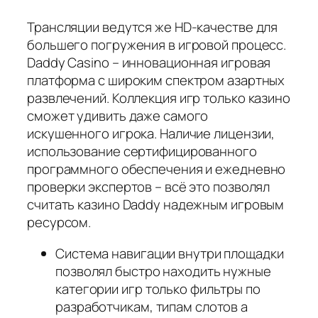
Трансляции ведутся же HD-качестве для
большего погружения в игровой процесс.
Daddy Casino – инновационная игровая
платформа с широким спектром азартных
развлечений. Коллекция игр только казино
сможет удивить даже самого
искушенного игрока. Наличие лицензии,
использование сертифицированного
программного обеспечения и ежедневно
проверки экспертов – всё это позволял
считать казино Daddy надежным игровым
ресурсом.
Система навигации внутри площадки
позволял быстро находить нужные
категории игр только фильтры по
разработчикам, типам слотов а