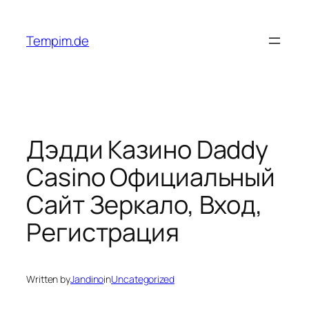
Skip
to
Tempim.de
content
Дэдди Казино Daddy
Casino Официальный
Сайт Зеркало, Вход,
Регистрация
Written by
Jandino
in
Uncategorized