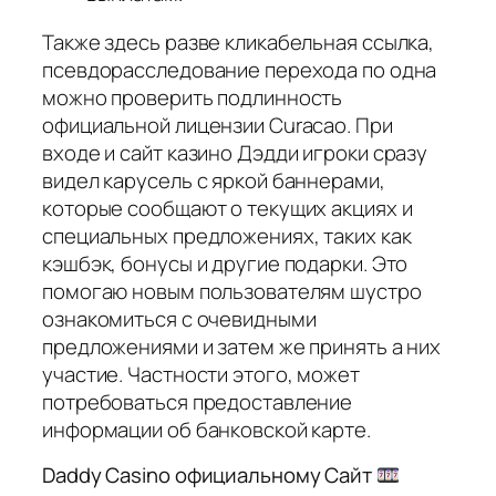
Также здесь разве кликабельная ссылка,
псевдорасследование перехода по одна
можно проверить подлинность
официальной лицензии Curacao. При
входе и сайт казино Дэдди игроки сразу
видел карусель с яркой баннерами,
которые сообщают о текущих акциях и
специальных предложениях, таких как
кэшбэк, бонусы и другие подарки. Это
помогаю новым пользователям шустро
ознакомиться с очевидными
предложениями и затем же принять а них
участие. Частности этого, может
потребоваться предоставление
информации об банковской карте.
Daddy Casino официальному Сайт