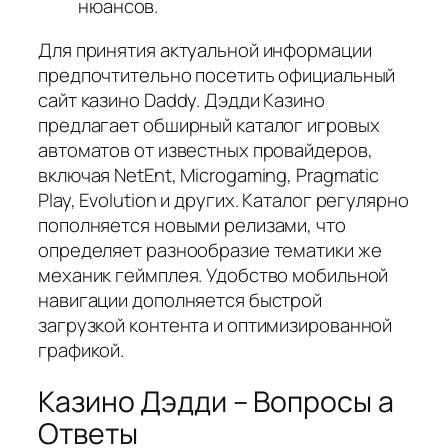
нюансов.
Для принятия актуальной информации
предпочтительно посетить официальный
сайт казино Daddy. Дэдди Казино
предлагает обширный каталог игровых
автоматов от известных провайдеров,
включая NetEnt, Microgaming, Pragmatic
Play, Evolution и других. Каталог регулярно
пополняется новыми релизами, что
определяет разнообразие тематики же
механик геймплея. Удобство мобильной
навигации дополняется быстрой
загрузкой контента и оптимизированной
графикой.
Казино Дэдди – Вопросы а
Ответы