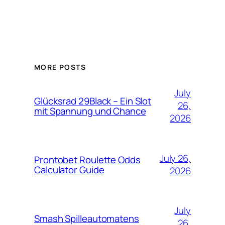
MORE POSTS
July
Glücksrad 29Black – Ein Slot
26,
mit Spannung und Chance
2026
July 26,
Prontobet Roulette Odds
Calculator Guide
2026
July
Smash Spilleautomatens
26,