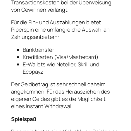
Transaktionskosten bei der Überweisung
von Gewinnen verlangt.
Für die Ein- und Auszahlungen bietet
Piperspin eine umfangreiche Auswahl an
Zahlungsanbietern:
Banktransfer
Kreditkarten (Visa/Mastercard)
E-Wallets wie Neteller, Skrill und
Ecopayz
Der Geldbetrag ist sehr schnell daheim
angekommen. Für das Herausziehen des
eigenen Geldes gibt es die Möglichkeit
eines Instant Withdrawal.
Spielspaß