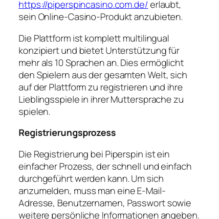
https://piperspincasino.com.de/
erlaubt,
sein Online-Casino-Produkt anzubieten.
Die Plattform ist komplett multilingual
konzipiert und bietet Unterstützung für
mehr als 10 Sprachen an. Dies ermöglicht
den Spielern aus der gesamten Welt, sich
auf der Plattform zu registrieren und ihre
Lieblingsspiele in ihrer Muttersprache zu
spielen.
Registrierungsprozess
Die Registrierung bei Piperspin ist ein
einfacher Prozess, der schnell und einfach
durchgeführt werden kann. Um sich
anzumelden, muss man eine E-Mail-
Adresse, Benutzernamen, Passwort sowie
weitere persönliche Informationen angeben.