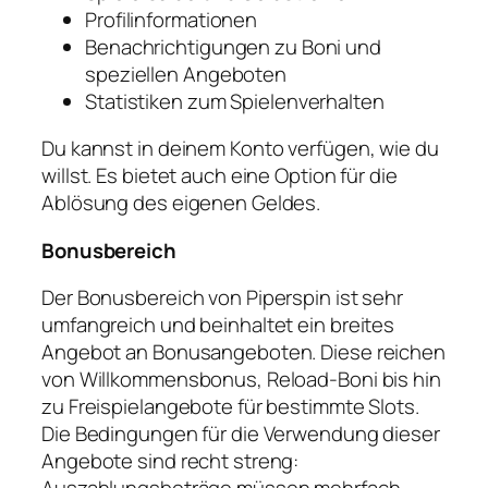
Profilinformationen
Benachrichtigungen zu Boni und
speziellen Angeboten
Statistiken zum Spielenverhalten
Du kannst in deinem Konto verfügen, wie du
willst. Es bietet auch eine Option für die
Ablösung des eigenen Geldes.
Bonusbereich
Der Bonusbereich von Piperspin ist sehr
umfangreich und beinhaltet ein breites
Angebot an Bonusangeboten. Diese reichen
von Willkommensbonus, Reload-Boni bis hin
zu Freispielangebote für bestimmte Slots.
Die Bedingungen für die Verwendung dieser
Angebote sind recht streng: