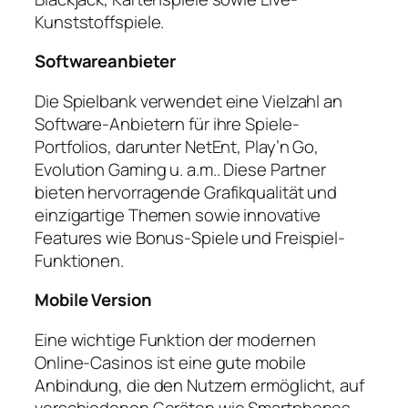
Kunststoffspiele.
Softwareanbieter
Die Spielbank verwendet eine Vielzahl an
Software-Anbietern für ihre Spiele-
Portfolios, darunter NetEnt, Play’n Go,
Evolution Gaming u. a.m.. Diese Partner
bieten hervorragende Grafikqualität und
einzigartige Themen sowie innovative
Features wie Bonus-Spiele und Freispiel-
Funktionen.
Mobile Version
Eine wichtige Funktion der modernen
Online-Casinos ist eine gute mobile
Anbindung, die den Nutzern ermöglicht, auf
verschiedenen Geräten wie Smartphones