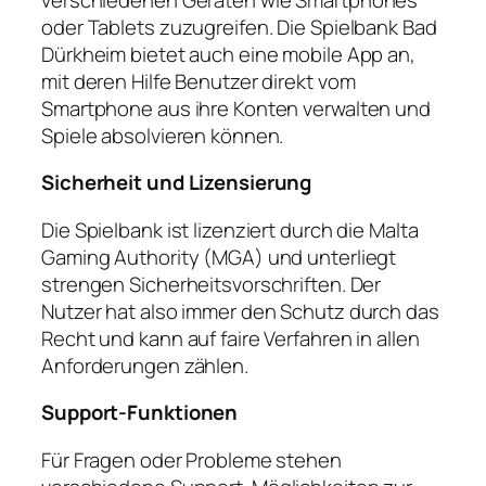
oder Tablets zuzugreifen. Die Spielbank Bad
Dürkheim bietet auch eine mobile App an,
mit deren Hilfe Benutzer direkt vom
Smartphone aus ihre Konten verwalten und
Spiele absolvieren können.
Sicherheit und Lizensierung
Die Spielbank ist lizenziert durch die Malta
Gaming Authority (MGA) und unterliegt
strengen Sicherheitsvorschriften. Der
Nutzer hat also immer den Schutz durch das
Recht und kann auf faire Verfahren in allen
Anforderungen zählen.
Support-Funktionen
Für Fragen oder Probleme stehen