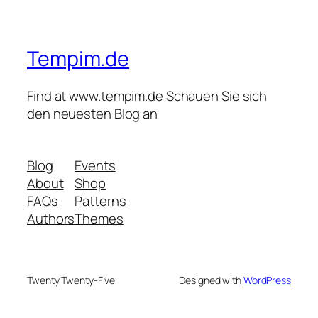
Tempim.de
Find at www.tempim.de Schauen Sie sich
den neuesten Blog an
Blog
Events
About
Shop
FAQs
Patterns
Authors
Themes
Twenty Twenty-Five
Designed with
WordPress