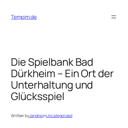
Skip
to
Tempim.de
content
Die Spielbank Bad
Dürkheim – Ein Ort der
Unterhaltung und
Glücksspiel
Written by
Jandino
in
Uncategorized