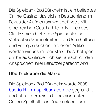
Die Spielbank Bad Dürkheim ist ein beliebtes
Online-Casino, das sich in Deutschland im
Fokus der Aufmerksamkeit befindet. Mit
einer reichen Geschichte im Bereich des
Glücksspiels bietet die Spielbank eine
Vielzahl an Möglichkeiten zum Unterhaltung
und Erfolg zu suchen. In diesem Artikel
werden wir uns mit der Marke beschäftigen,
um herauszufinden, ob sie tatsächlich den
Ansprüchen ihrer Benutzer gerecht wird.
Überblick über die Marke
Die Spielbank Bad Dürkheim wurde 2008
baddurkheim-spielbank.com.de
gegründet
und ist seitdem eine der bekanntesten
Online-Spielhallen in Deutschland. Ihre