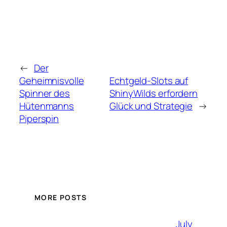
←
Der
Geheimnisvolle
Echtgeld-Slots auf
Spinner des
ShinyWilds erfordern
Hütenmanns
Glück und Strategie
→
Piperspin
MORE POSTS
July