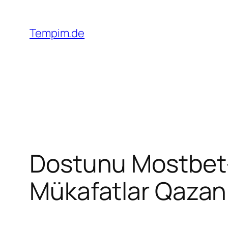
Skip
to
Tempim.de
content
Dostunu Mostbet-
Mükafatlar Qaza