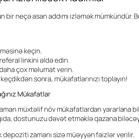
 bir neçə asan addımı izləmək mümkündür. B
lməsinə keçin.
eral linkini əldə edin.
 daha çox məlumat verin.
çdikdən sonra, mükafatlarınızı toplayın!
ğınız Mükafatlar
an müxtəlif növ mükafatlardan yararlana bilər
ğıda, dostunuzu dəvət etməklə qazana biləcəyin
 depoziti zamanı sizə müəyyən faizlər verilir.