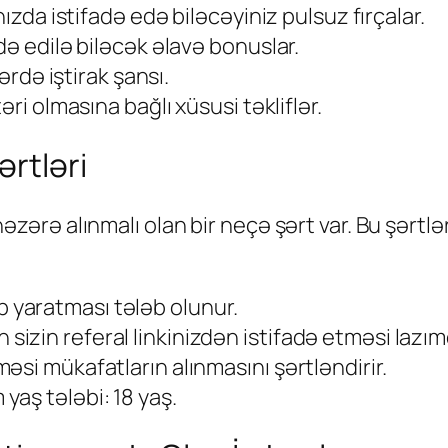
nızda istifadə edə biləcəyiniz pulsuz fırçalar.
də edilə biləcək əlavə bonuslar.
ərdə iştirak şansı.
ri olmasına bağlı xüsusi təkliflər.
ərtləri
ə alınmalı olan bir neçə şərt var. Bu şərtləri
yaratması tələb olunur.
zin referal linkinizdən istifadə etməsi lazımd
si mükafatların alınmasını şərtləndirir.
aş tələbi: 18 yaş.