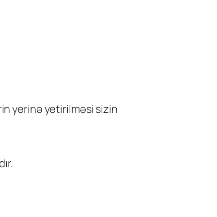
n yerinə yetirilməsi sizin
ır.