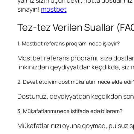
yalnız sizin üçün deyil, hətta dostlarınız
sınayın!
mostbet
Tez-tez Verilən Suallar (FA
1. Mostbet referans proqramı necə işləyir?
Mostbet referans proqramı, sizə dostlar
linkinizdən qeydiyyatdan keçdikdə, siz m
2. Dəvət etdiyim dost mükafatını necə əldə edir
Dostunuz, qeydiyyatdan keçdikdən sonra
3. Mükafatlarımı necə istifadə edə bilərəm?
Mükafatlarınızı oyuna qoymaq, pulsuz sp