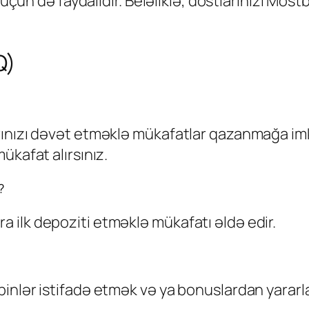
 üçün də faydalıdır. Beləliklə, dostlarınızı Most
Q)
ınızı dəvət etməklə mükafatlar qazanmağa imkan
ükafat alırsınız.
?
 ilk depoziti etməklə mükafatı əldə edir.
inlər istifadə etmək və ya bonuslardan yararla