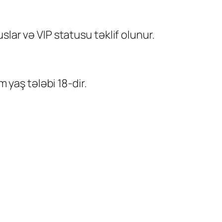
slar və VIP statusu təklif olunur.
aş tələbi 18-dir.