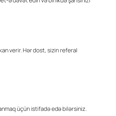
bet-ə dəvət edin və birlikdə şansınızı
 verir. Hər dost, sizin referal
nmaq üçün istifadə edə bilərsiniz.