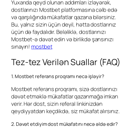
Yuxarıda qeyd olunan addımları izləyərək,
dostlarınızı Mostbet platformasına cəlb edə
və qarşılığında mükafatlar qazana bilərsiniz.
Bu, yalnız sizin üçün deyil, hətta dostlarınız
üçün də faydalıdır. Beləliklə, dostlarınızı
Mostbet-ə dəvət edin və birlikdə şansınızı
sınayın!
mostbet
Tez-tez Verilən Suallar (FAQ)
1. Mostbet referans proqramı necə işləyir?
Mostbet referans proqramı, sizə dostlarınızı
dəvət etməklə mükafatlar qazanmağa imkan
verir. Hər dost, sizin referal linkinizdən
qeydiyyatdan keçdikdə, siz mükafat alırsınız.
2. Dəvət etdiyim dost mükafatını necə əldə edir?