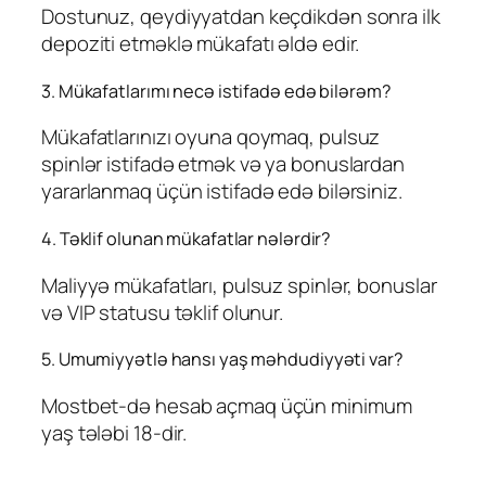
Dostunuz, qeydiyyatdan keçdikdən sonra ilk
depoziti etməklə mükafatı əldə edir.
3. Mükafatlarımı necə istifadə edə bilərəm?
Mükafatlarınızı oyuna qoymaq, pulsuz
spinlər istifadə etmək və ya bonuslardan
yararlanmaq üçün istifadə edə bilərsiniz.
4. Təklif olunan mükafatlar nələrdir?
Maliyyə mükafatları, pulsuz spinlər, bonuslar
və VIP statusu təklif olunur.
5. Umumiyyətlə hansı yaş məhdudiyyəti var?
Mostbet-də hesab açmaq üçün minimum
yaş tələbi 18-dir.