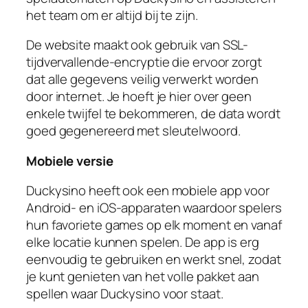
het team om er altijd bij te zijn.
De website maakt ook gebruik van SSL-
tijdvervallende-encryptie die ervoor zorgt
dat alle gegevens veilig verwerkt worden
door internet. Je hoeft je hier over geen
enkele twijfel te bekommeren, de data wordt
goed gegenereerd met sleutelwoord.
Mobiele versie
Duckysino heeft ook een mobiele app voor
Android- en iOS-apparaten waardoor spelers
hun favoriete games op elk moment en vanaf
elke locatie kunnen spelen. De app is erg
eenvoudig te gebruiken en werkt snel, zodat
je kunt genieten van het volle pakket aan
spellen waar Duckysino voor staat.