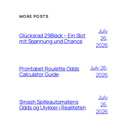
MORE POSTS
July
Glücksrad 29Black – Ein Slot
26,
mit Spannung und Chance
2026
July 26,
Prontobet Roulette Odds
Calculator Guide
2026
July
Smash Spilleautomatens
26,
Odds og Ulykker i Realiteten
2026