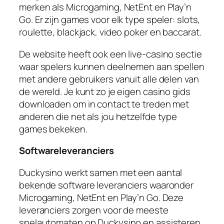
merken als Microgaming, NetEnt en Play’n
Go. Er zijn games voor elk type speler: slots,
roulette, blackjack, video poker en baccarat.
De website heeft ook een live-casino sectie
waar spelers kunnen deelnemen aan spellen
met andere gebruikers vanuit alle delen van
de wereld. Je kunt zo je eigen casino gids
downloaden om in contact te treden met
anderen die net als jou hetzelfde type
games bekeken.
Softwareleveranciers
Duckysino werkt samen met een aantal
bekende software leveranciers waaronder
Microgaming, NetEnt en Play’n Go. Deze
leveranciers zorgen voor de meeste
spelautomaten op Duckysino en assisteren