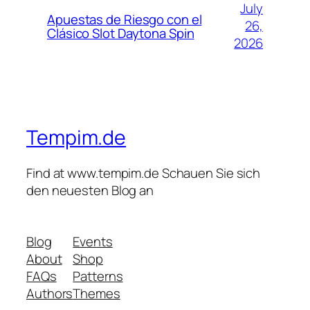
July
Apuestas de Riesgo con el
26,
Clásico Slot Daytona Spin
2026
Tempim.de
Find at www.tempim.de Schauen Sie sich
den neuesten Blog an
Blog
Events
About
Shop
FAQs
Patterns
Authors
Themes