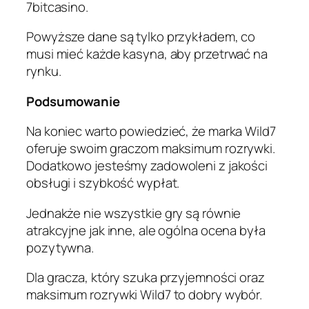
7bitcasino.
Powyższe dane są tylko przykładem, co
musi mieć każde kasyna, aby przetrwać na
rynku.
Podsumowanie
Na koniec warto powiedzieć, że marka Wild7
oferuje swoim graczom maksimum rozrywki.
Dodatkowo jesteśmy zadowoleni z jakości
obsługi i szybkość wypłat.
Jednakże nie wszystkie gry są równie
atrakcyjne jak inne, ale ogólna ocena była
pozytywna.
Dla gracza, który szuka przyjemności oraz
maksimum rozrywki Wild7 to dobry wybór.