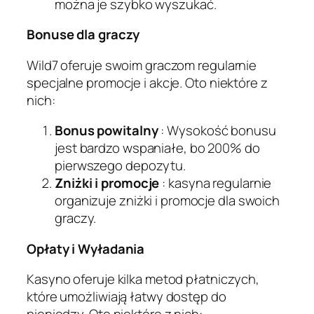
można je szybko wyszukać.
Bonuse dla graczy
Wild7 oferuje swoim graczom regularnie
specjalne promocje i akcje. Oto niektóre z
nich:
Bonus powitalny
: Wysokość bonusu
jest bardzo wspaniałe, bo 200% do
pierwszego depozytu.
Zniżki i promocje
: kasyna regularnie
organizuje zniżki i promocje dla swoich
graczy.
Opłaty i Wyładania
Kasyno oferuje kilka metod płatniczych,
które umożliwiają łatwy dostęp do