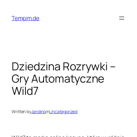
Skip
to
Tempim.de
content
Dziedzina Rozrywki –
Gry Automatyczne
Wild7
Written by
Jandino
in
Uncategorized