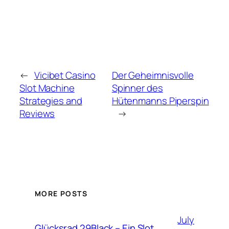
←
Vicibet Casino
Der Geheimnisvolle
Slot Machine
Spinner des
Strategies and
Hütenmanns Piperspin
Reviews
→
MORE POSTS
July
Glücksrad 29Black – Ein Slot