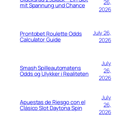
26,
mit Spannung und Chance
2026
July 26,
Prontobet Roulette Odds
Calculator Guide
2026
July
Smash Spilleautomatens
26,
Odds og Ulykker i Realiteten
2026
July
Apuestas de Riesgo con el
26,
Clásico Slot Daytona Spin
2026