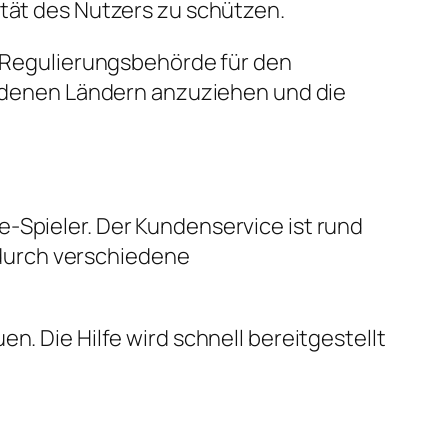
ität des Nutzers zu schützen.
te Regulierungsbehörde für den
hiedenen Ländern anzuziehen und die
-Spieler. Der Kundenservice ist rund
durch verschiedene
n. Die Hilfe wird schnell bereitgestellt