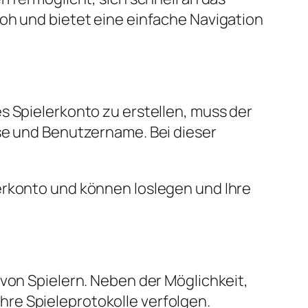
oh und bietet eine einfache Navigation
s Spielerkonto zu erstellen, muss der
sse und Benutzername. Bei dieser
erkonto und können loslegen und Ihre
 von Spielern. Neben der Möglichkeit,
re Spieleprotokolle verfolgen.