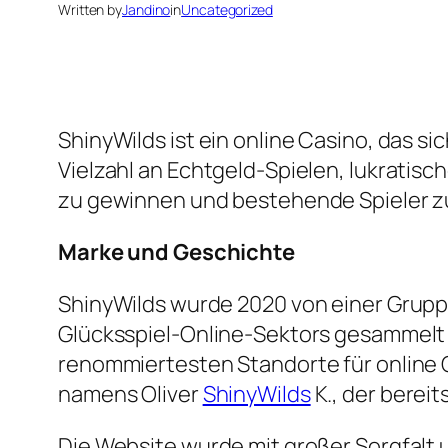
Written by
Jandino
in
Uncategorized
ShinyWilds ist ein online Casino, das si
Vielzahl an Echtgeld-Spielen, lukratis
zu gewinnen und bestehende Spieler z
Marke und Geschichte
ShinyWilds wurde 2020 von einer Gruppe
Glücksspiel-Online-Sektors gesammelt 
renommiertesten Standorte für online 
namens Oliver
ShinyWilds
K., der berei
Die Website wurde mit großer Sorgfalt u