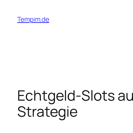
Skip
to
Tempim.de
content
Echtgeld-Slots au
Strategie