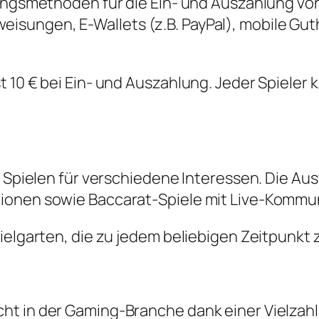
lungsmethoden für die Ein- und Auszahlung vo
isungen, E-Wallets (z.B. PayPal), mobile G
t 10 € bei Ein- und Auszahlung. Jeder Spieler
n Spielen für verschiedene Interessen. Die Aus
ionen sowie Baccarat-Spiele mit Live-Kommun
ielgarten, die zu jedem beliebigen Zeitpunkt 
ht in der Gaming-Branche dank einer Vielzah