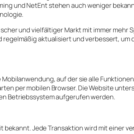
ming und NetEnt stehen auch weniger bekannt
nologie.
scher und vielfältiger Markt mit immer mehr 
 regelmäßig aktualisiert und verbessert, um d
e Mobilanwendung, auf der sie alle Funktione
rten per mobilen Browser. Die Website unter
nen Betriebssystem aufgerufen werden.
eit bekannt. Jede Transaktion wird mit einer 