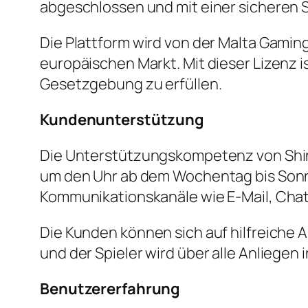
abgeschlossen und mit einer sicheren S
Die Plattform wird von der Malta Gaming
europäischen Markt. Mit dieser Lizenz 
Gesetzgebung zu erfüllen.
Kundenunterstützung
Die Unterstützungskompetenz von ShinyW
um den Uhr ab dem Wochentag bis Sonn
Kommunikationskanäle wie E-Mail, Chat
Die Kunden können sich auf hilfreiche A
und der Spieler wird über alle Anliegen i
Benutzererfahrung