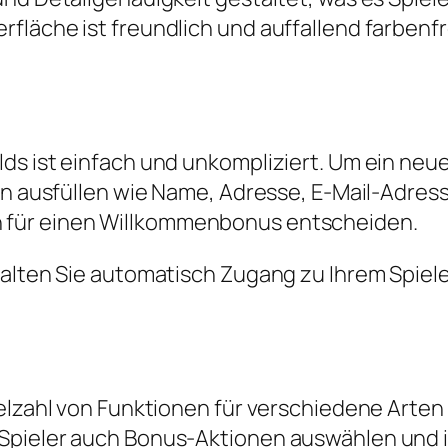
fläche ist freundlich und auffallend farbenfr
ds ist einfach und unkompliziert. Um ein neue
ten ausfüllen wie Name, Adresse, E-Mail-Adre
 für einen Willkommenbonus entscheiden.
halten Sie automatisch Zugang zu Ihrem Spiel
elzahl von Funktionen für verschiedene Arten
Spieler auch Bonus-Aktionen auswählen und ih