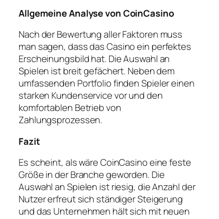
Allgemeine Analyse von CoinCasino
Nach der Bewertung aller Faktoren muss
man sagen, dass das Casino ein perfektes
Erscheinungsbild hat. Die Auswahl an
Spielen ist breit gefächert. Neben dem
umfassenden Portfolio finden Spieler einen
starken Kundenservice vor und den
komfortablen Betrieb von
Zahlungsprozessen.
Fazit
Es scheint, als wäre CoinCasino eine feste
Größe in der Branche geworden. Die
Auswahl an Spielen ist riesig, die Anzahl der
Nutzer erfreut sich ständiger Steigerung
und das Unternehmen hält sich mit neuen