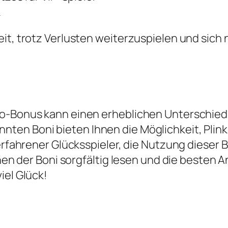
k
eit, trotz Verlusten weiterzuspielen und sic
no-Bonus kann einen erheblichen Unterschied 
ten Boni bieten Ihnen die Möglichkeit, Plink
 erfahrener Glücksspieler, die Nutzung dieser 
onen der Boni sorgfältig lesen und die besten 
iel Glück!