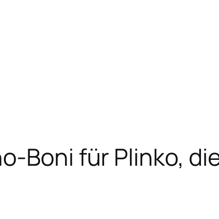
o-Boni für Plinko, di