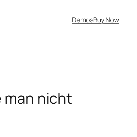
Demos
Buy Now
e man nicht