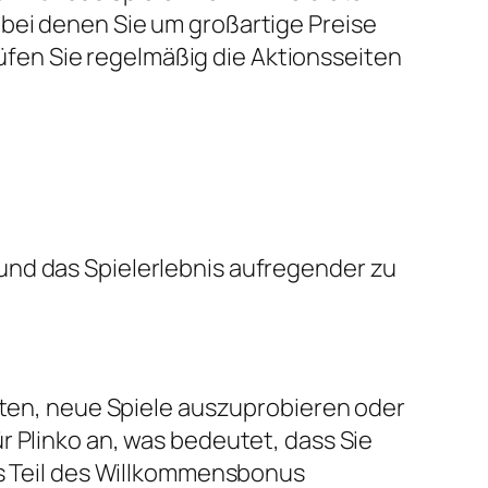
bei denen Sie um großartige Preise
fen Sie regelmäßig die Aktionsseiten
und das Spielerlebnis aufregender zu
ieten, neue Spiele auszuprobieren oder
r Plinko an, was bedeutet, dass Sie
ls Teil des Willkommensbonus