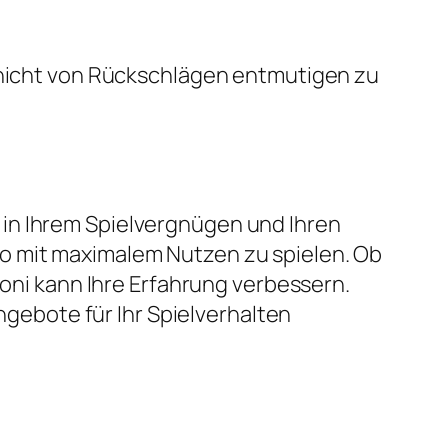
h nicht von Rückschlägen entmutigen zu
in Ihrem Spielvergnügen und Ihren
o mit maximalem Nutzen zu spielen. Ob
Boni kann Ihre Erfahrung verbessern.
Angebote für Ihr Spielverhalten