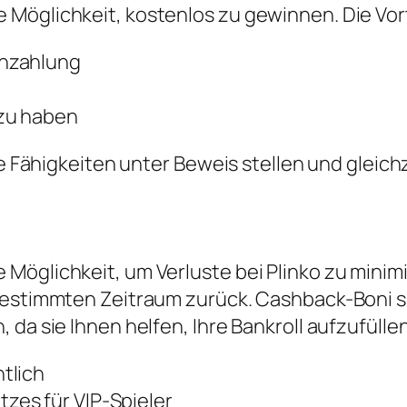
Möglichkeit, kostenlos zu gewinnen. Die Vorte
inzahlung
zu haben
re Fähigkeiten unter Beweis stellen und gleich
Möglichkeit, um Verluste bei Plinko zu minim
bestimmten Zeitraum zurück. Cashback-Boni sin
 da sie Ihnen helfen, Ihre Bankroll aufzufüll
tlich
es für VIP-Spieler