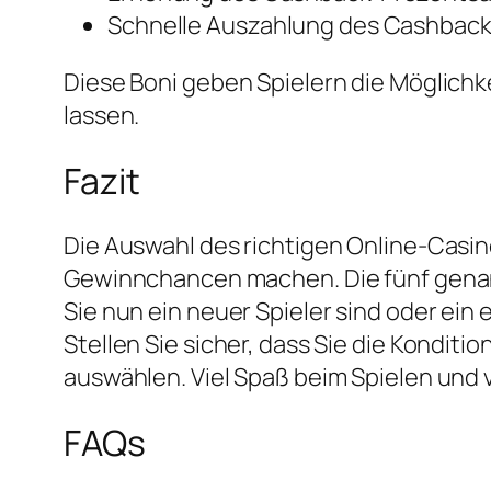
Schnelle Auszahlung des Cashbac
Diese Boni geben Spielern die Möglichk
lassen.
Fazit
Die Auswahl des richtigen Online-Casi
Gewinnchancen machen. Die fünf genann
Sie nun ein neuer Spieler sind oder ein
Stellen Sie sicher, dass Sie die Konditi
auswählen. Viel Spaß beim Spielen und v
FAQs