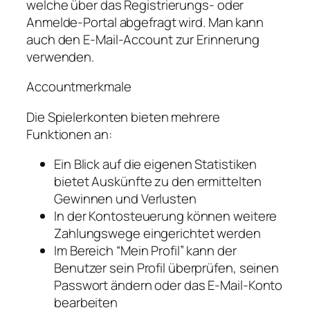
welche über das Registrierungs- oder
Anmelde-Portal abgefragt wird. Man kann
auch den E-Mail-Account zur Erinnerung
verwenden.
Accountmerkmale
Die Spielerkonten bieten mehrere
Funktionen an:
Ein Blick auf die eigenen Statistiken
bietet Auskünfte zu den ermittelten
Gewinnen und Verlusten
In der Kontosteuerung können weitere
Zahlungswege eingerichtet werden
Im Bereich “Mein Profil” kann der
Benutzer sein Profil überprüfen, seinen
Passwort ändern oder das E-Mail-Konto
bearbeiten