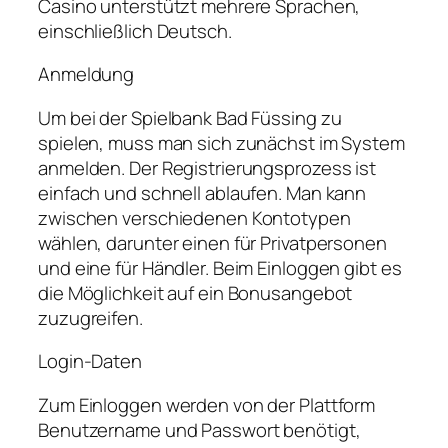
Casino unterstützt mehrere Sprachen,
einschließlich Deutsch.
Anmeldung
Um bei der Spielbank Bad Füssing zu
spielen, muss man sich zunächst im System
anmelden. Der Registrierungsprozess ist
einfach und schnell ablaufen. Man kann
zwischen verschiedenen Kontotypen
wählen, darunter einen für Privatpersonen
und eine für Händler. Beim Einloggen gibt es
die Möglichkeit auf ein Bonusangebot
zuzugreifen.
Login-Daten
Zum Einloggen werden von der Plattform
Benutzername und Passwort benötigt,