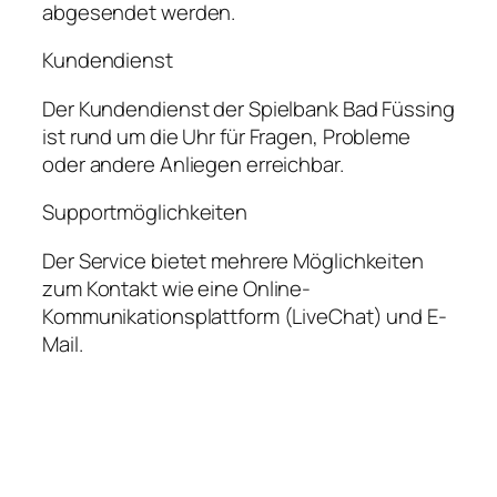
abgesendet werden.
Kundendienst
Der Kundendienst der Spielbank Bad Füssing
ist rund um die Uhr für Fragen, Probleme
oder andere Anliegen erreichbar.
Supportmöglichkeiten
Der Service bietet mehrere Möglichkeiten
zum Kontakt wie eine Online-
Kommunikationsplattform (LiveChat) und E-
Mail.