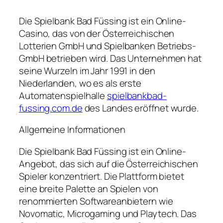
Die Spielbank Bad Füssing ist ein Online-
Casino, das von der Österreichischen
Lotterien GmbH und Spielbanken Betriebs-
GmbH betrieben wird. Das Unternehmen hat
seine Wurzeln im Jahr 1991 in den
Niederlanden, wo es als erste
Automatenspielhalle
spielbankbad-
fussing.com.de
des Landes eröffnet wurde.
Allgemeine Informationen
Die Spielbank Bad Füssing ist ein Online-
Angebot, das sich auf die Österreichischen
Spieler konzentriert. Die Plattform bietet
eine breite Palette an Spielen von
renommierten Softwareanbietern wie
Novomatic, Microgaming und Playtech. Das