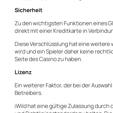
Sicherheit
Zu den wichtigsten Funktionen eines Gl
direkt mit einer Kreditkarte in Verbin
Diese Verschlüsslung hat eine weitere
wird und ein Spieler daher keine recht
Seite des Casino zu haben.
Lizenz
Ein weiterer Faktor, der bei der Auswah
Betreibers.
iWild hat eine gültige Zulassung durch