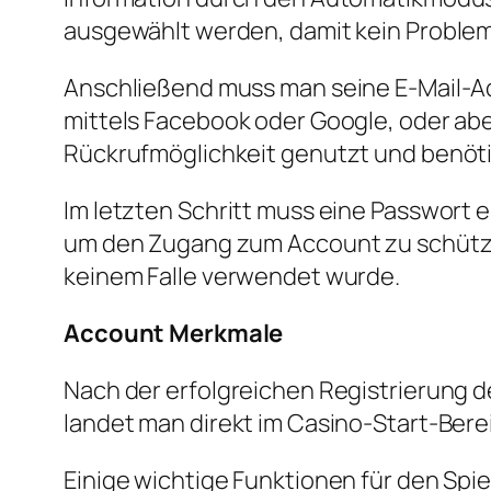
ausgewählt werden, damit kein Problem 
Anschließend muss man seine E-Mail-Ad
mittels Facebook oder Google, oder abe
Rückrufmöglichkeit genutzt und benötig
Im letzten Schritt muss eine Passwort
um den Zugang zum Account zu schützen
keinem Falle verwendet wurde.
Account Merkmale
Nach der erfolgreichen Registrierung d
landet man direkt im Casino-Start-Bere
Einige wichtige Funktionen für den Spiel