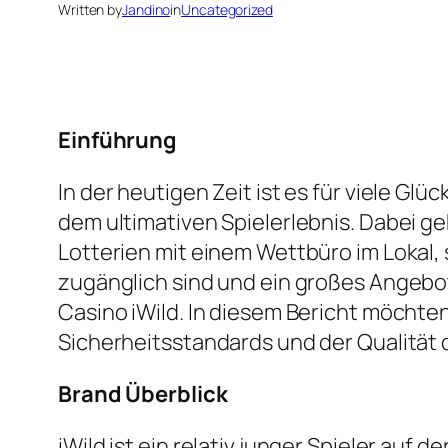
Written by
Jandino
in
Uncategorized
Einführung
In der heutigen Zeit ist es für viele G
dem ultimativen Spielerlebnis. Dabei ge
Lotterien mit einem Wettbüro im Lokal,
zugänglich sind und ein großes Angebot 
Casino iWild. In diesem Bericht möcht
Sicherheitsstandards und der Qualität 
Brand Überblick
iWild ist ein relativ junger Spieler auf