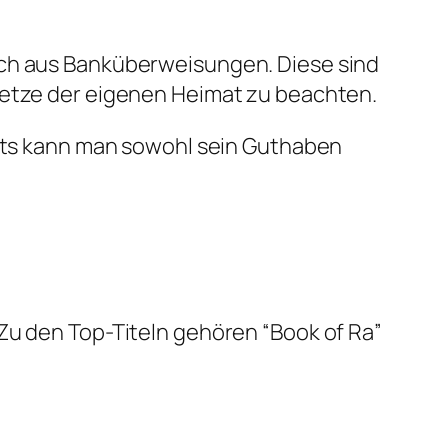
ich aus Banküberweisungen. Diese sind
setze der eigenen Heimat zu beachten.
lets kann man sowohl sein Guthaben
. Zu den Top-Titeln gehören “Book of Ra”