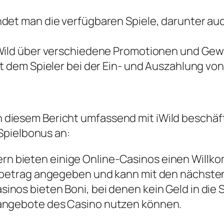
ndet man die verfügbaren Spiele, darunter au
 iWild über verschiedene Promotionen und Gew
lft dem Spieler bei der Ein- und Auszahlung v
in diesem Bericht umfassend mit iWild beschäft
Spielbonus an:
ern bieten einige Online-Casinos einen Willk
gsbetrag angegeben und kann mit den nächste
Casinos bieten Boni, bei denen kein Geld in di
sangebote des Casino nutzen können.