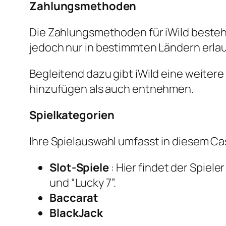
Zahlungsmethoden
Die Zahlungsmethoden für iWild besteh
jedoch nur in bestimmten Ländern erlau
Begleitend dazu gibt iWild eine weiter
hinzufügen als auch entnehmen.
Spielkategorien
Ihre Spielauswahl umfasst in diesem Ca
Slot-Spiele
: Hier findet der Spiel
und “Lucky 7”.
Baccarat
BlackJack