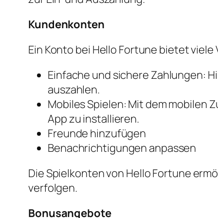
Kundenkonten
Ein Konto bei Hello Fortune bietet viele 
Einfache und sichere Zahlungen: H
auszahlen.
Mobiles Spielen: Mit dem mobilen Z
App zu installieren.
Freunde hinzufügen
Benachrichtigungen anpassen
Die Spielkonten von Hello Fortune ermö
verfolgen.
Bonusangebote