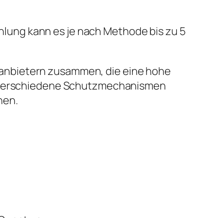
hlung kann es je nach Methode bis zu 5
anbietern zusammen, die eine hohe
ch verschiedene Schutzmechanismen
nen.