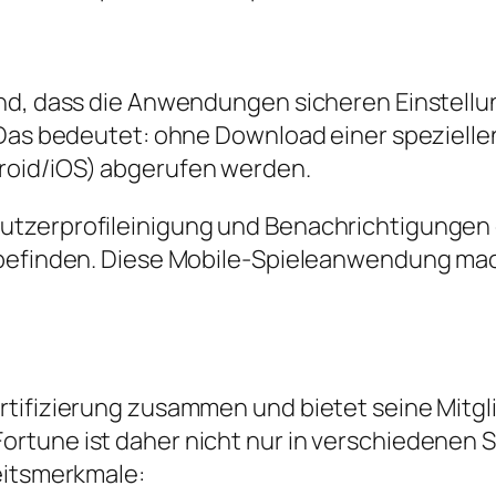
end, dass die Anwendungen sicheren Einstellu
. Das bedeutet: ohne Download einer speziel
roid/iOS) abgerufen werden.
utzerprofileinigung und Benachrichtigungen 
 befinden. Diese Mobile-Spieleanwendung mac
rtifizierung zusammen und bietet seine Mitgl
rtune ist daher nicht nur in verschiedenen S
eitsmerkmale: