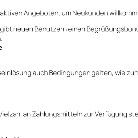
ttraktiven Angeboten, um Neukunden willkomm
e gibt neuen Benutzern einen Begrüßungsbonus 
.
e
nuseinlösung auch Bedingungen gelten, wie z
 Vielzahl an Zahlungsmitteln zur Verfügung s