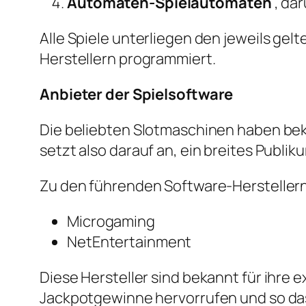
Automaten-Spielautomaten
, da
Alle Spiele unterliegen den jeweils g
Herstellern programmiert.
Anbieter der Spielsoftware
Die beliebten Slotmaschinen haben bek
setzt also darauf an, ein breites Publ
Zu den führenden Software-Hersteller
Microgaming
NetEntertainment
Diese Hersteller sind bekannt für ihre
Jackpotgewinne hervorrufen und so das