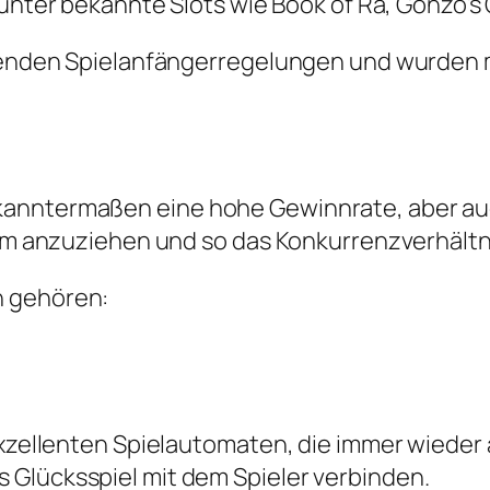
runter bekannte Slots wie Book of Ra, Gonzo’s
eltenden Spielanfängerregelungen und wurden 
anntermaßen eine hohe Gewinnrate, aber auc
ikum anzuziehen und so das Konkurrenzverhältn
n gehören:
 exzellenten Spielautomaten, die immer wieder
 Glücksspiel mit dem Spieler verbinden.