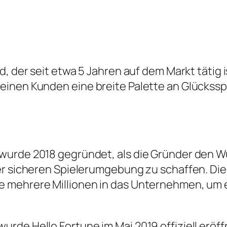
d, der seit etwa 5 Jahren auf dem Markt tätig 
einen Kunden eine breite Palette an Glückssp
wurde 2018 gegründet, als die Gründer den W
er sicheren Spielerumgebung zu schaffen. Di
 mehrere Millionen in das Unternehmen, um e
rde Hello Fortune im Mai 2019 offiziell eröff