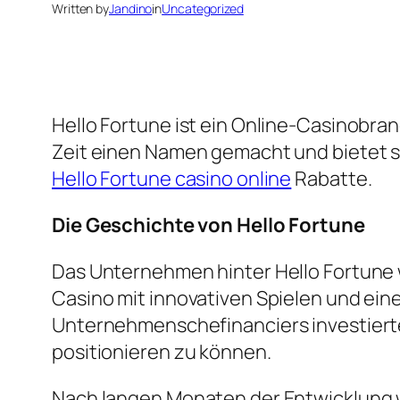
Written by
Jandino
in
Uncategorized
Hello Fortune ist ein Online-Casinobran
Zeit einen Namen gemacht und bietet s
Hello Fortune casino online
Rabatte.
Die Geschichte von Hello Fortune
Das Unternehmen hinter Hello Fortune 
Casino mit innovativen Spielen und ein
Unternehmenschefinanciers investierte
positionieren zu können.
Nach langen Monaten der Entwicklung wu