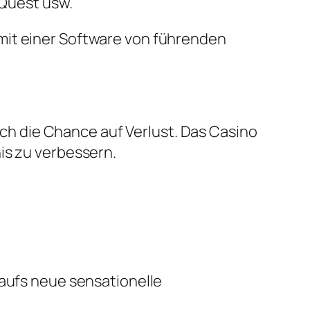
 Quest usw.
mit einer Software von führenden
h die Chance auf Verlust. Das Casino
is zu verbessern.
 aufs neue sensationelle