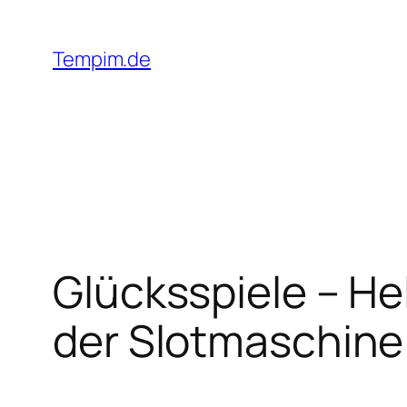
Skip
to
Tempim.de
content
Glücksspiele – He
der Slotmaschine