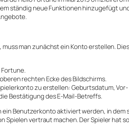
tdem ständig neue Funktionen hinzugefügt und
 Angebote.
 muss man zunächst ein Konto erstellen. Dies
 Fortune.
er oberen rechten Ecke des Bildschirms.
 Spielerkonto zu erstellen: Geburtsdatum, Vo
die Bestätigung des E-Mail-Betreffs.
 ein Benutzerkonto aktiviert werden, in dem
n Spielen vertraut machen. Der Spieler hat so 