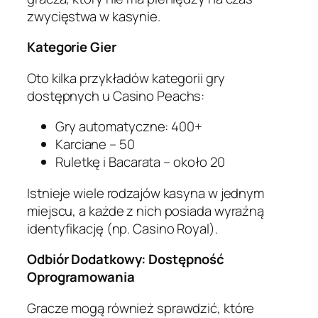
zwycięstwa w kasynie.
Kategorie Gier
Oto kilka przykładów kategorii gry
dostępnych u Casino Peachs:
Gry automatyczne: 400+
Karciane – 50
Ruletkę i Bacarata – około 20
Istnieje wiele rodzajów kasyna w jednym
miejscu, a każde z nich posiada wyraźną
identyfikację (np. Casino Royal).
Odbiór Dodatkowy: Dostępność
Oprogramowania
Gracze mogą również sprawdzić, które