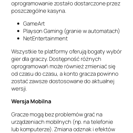
oprogramowanie zostało dostarczone przez
poszczególne kasyna.
GameArt
Playson Gaming (granie w automatach)
NetEntertainment
Wszystkie te platformy oferują bogaty wybór
gier dla graczy. Dostępność różnych
oprogramowań może również zmieniać się
od czasu do czasu, a konto gracza powinno
zostać zawsze dostosowane do aktualnej
wersji.
Wersja Mobilna
Gracze mogą bez problemów grać na
urządzeniach mobilnych (np. na telefonie
lub komputerze). Zmiana odznak i efektów