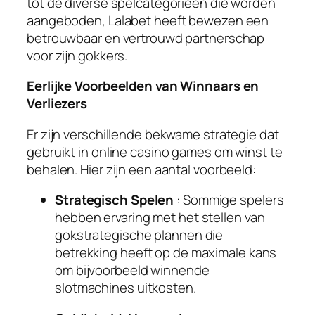
tot de diverse spelcategorieën die worden
aangeboden, Lalabet heeft bewezen een
betrouwbaar en vertrouwd partnerschap
voor zijn gokkers.
Eerlijke Voorbeelden van Winnaars en
Verliezers
Er zijn verschillende bekwame strategie dat
gebruikt in online casino games om winst te
behalen. Hier zijn een aantal voorbeeld:
Strategisch Spelen
: Sommige spelers
hebben ervaring met het stellen van
gokstrategische plannen die
betrekking heeft op de maximale kans
om bijvoorbeeld winnende
slotmachines uitkosten.