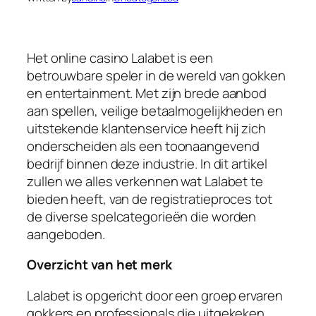
Het online casino Lalabet is een
betrouwbare speler in de wereld van gokken
en entertainment. Met zijn brede aanbod
aan spellen, veilige betaalmogelijkheden en
uitstekende klantenservice heeft hij zich
onderscheiden als een toonaangevend
bedrijf binnen deze industrie. In dit artikel
zullen we alles verkennen wat Lalabet te
bieden heeft, van de registratieproces tot
de diverse spelcategorieën die worden
aangeboden.
Overzicht van het merk
Lalabet is opgericht door een groep ervaren
gokkers en professionals die uitgekeken