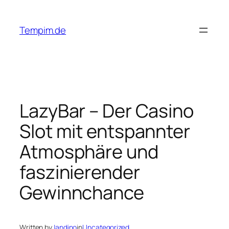
Skip
to
Tempim.de
content
LazyBar – Der Casino
Slot mit entspannter
Atmosphäre und
faszinierender
Gewinnchance
Written by
Jandino
in
Uncategorized