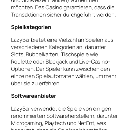
möchten. Das Casino garantieren, dass die
Transaktionen sicher durchgeführt werden.
Spielkategorien
LazyBar bietet eine Vielzahl an Spielen aus
verschiedenen Kategorien an, darunter
Slots, Rubbelkarten, Tischspiele wie
Roulette oder Blackjack und Live-Casino-
Optionen. Der Spieler kann zwischen den
einzelnen Spielautomaten wählen, um mehr
über sie zu erfahren.
Softwareanbieter
LazyBar verwendet die Spiele von einigen
renommierten Softwareherstellern, darunter
Microgaming, Playtech und NetEnt, was