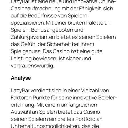
LazyBar ist eine neue und innovative Online-
Casinoaufmachnung mit der Fähigkeit, sich
auf die Bedürfnisse von Spielern
spezialisieren. Mit einer breiten Palette an
Spielen, Bonusangeboten und
Zahlungsvarianten bietet es seinen Spielern
das Gefühl der Sicherheit bei ihrem
Spielgenuss. Das Casino hat eine gute
Leistung bewiesen, ist sicher und
vertrauenswürdig.
Analyse
LazyBar verdient sich in einer Vielzahl von
Faktoren Punkte für seine innovative Spieler-
erfahrung. Mit einem umfangreichen
Auswahl an Spielen bietet das Casino
seinen Spielern ein breites Portfolio an
Unterhaltungsmöglichkeiten, das die