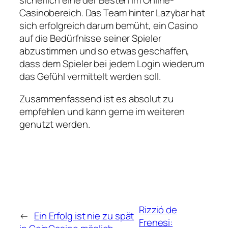
sicherlich eine der Besten im Online-
Casinobereich. Das Team hinter Lazybar hat
sich erfolgreich darum bemüht, ein Casino
auf die Bedürfnisse seiner Spieler
abzustimmen und so etwas geschaffen,
dass dem Spieler bei jedem Login wiederum
das Gefühl vermittelt werden soll.
Zusammenfassend ist es absolut zu
empfehlen und kann gerne im weiteren
genutzt werden.
Rizzió de
←
Ein Erfolg ist nie zu spät
Frenesi: