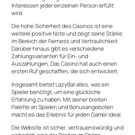
Interessen jeder einzelnen Person erfüllt
wird.
Die hohe Sicherheit des Casinos ist eine
weitere positive Note und zeigt seine Stärke
im Bereich der Fairness und Vertraulichkeit.
Darüber hinaus gibt es verschiedene
Zahlungsvarianten für Ein- und
Auszahlungen. Das Casino hat auch einen
ersten Ruf geschaffen, die sich entwickelt.
Insgesamt bietet LazyBar alles, was ein
Spieler benötigt, um eine glückliche
Erfahrung zu haben. Mit seiner breiten
Palette an Spielen und Bonusangeboten
macht es das Erlebnis für jeden Gamer ideal.
Die Website ist sicher, vertrauenswürdig und