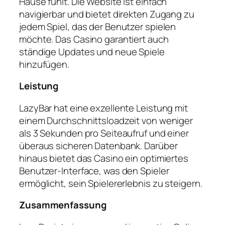
Hause fühlt. Die Website ist einfach
navigierbar und bietet direkten Zugang zu
jedem Spiel, das der Benutzer spielen
möchte. Das Casino garantiert auch
ständige Updates und neue Spiele
hinzufügen.
Leistung
LazyBar hat eine exzellente Leistung mit
einem Durchschnittsloadzeit von weniger
als 3 Sekunden pro Seiteaufruf und einer
überaus sicheren Datenbank. Darüber
hinaus bietet das Casino ein optimiertes
Benutzer-Interface, was den Spieler
ermöglicht, sein Spielererlebnis zu steigern.
Zusammenfassung