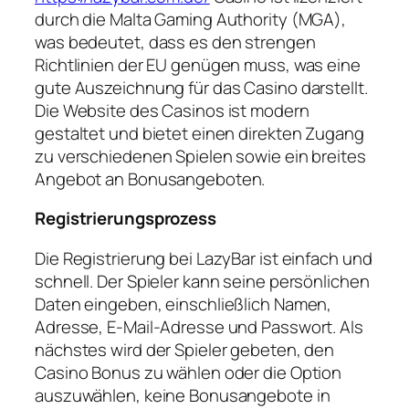
durch die Malta Gaming Authority (MGA),
was bedeutet, dass es den strengen
Richtlinien der EU genügen muss, was eine
gute Auszeichnung für das Casino darstellt.
Die Website des Casinos ist modern
gestaltet und bietet einen direkten Zugang
zu verschiedenen Spielen sowie ein breites
Angebot an Bonusangeboten.
Registrierungsprozess
Die Registrierung bei LazyBar ist einfach und
schnell. Der Spieler kann seine persönlichen
Daten eingeben, einschließlich Namen,
Adresse, E-Mail-Adresse und Passwort. Als
nächstes wird der Spieler gebeten, den
Casino Bonus zu wählen oder die Option
auszuwählen, keine Bonusangebote in