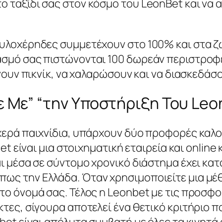
 το ταξίδι σας στον κόσμο του LeonBet και ν
υλοχέρηδες συμμετέχουν στο 100% και στα ζω
ασμό σας πιστώνονται 100 δωρεάν περιστροφές
άνουν πικνίκ, να χαλαρώσουν και να διασκεδάσο
Με” “την Υποστήριξη Του Leo
υχερά παιχνίδια, υπάρχουν δύο προφορές καλο
bet είναι μια στοιχηματική εταιρεία και onlin
αι μέσα σε σύντομο χρονικό διάστημα έχει κα
πως την Ελλάδα. Όταν χρησιμοποιείτε μια μέ
στο όνομά σας. Τέλος η Leonbet με τις προσφ
τες, σίγουρα αποτελεί ένα θετικό κριτήριο πο
nbet είναι απόλυτα συμβατή με όλες τα κινητ