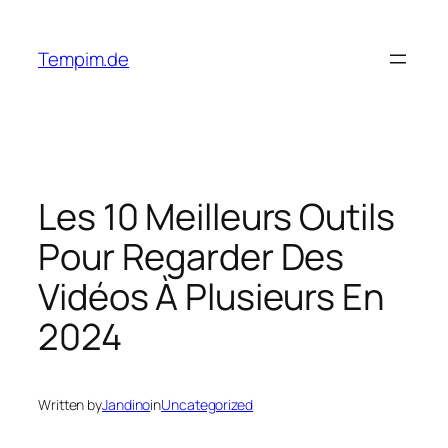
Skip
to
Tempim.de
content
Les 10 Meilleurs Outils
Pour Regarder Des
Vidéos À Plusieurs En
2024
Written by
Jandino
in
Uncategorized