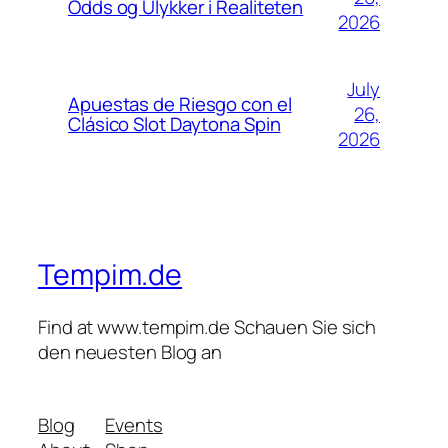
Odds og Ulykker i Realiteten
2026
July
Apuestas de Riesgo con el
26,
Clásico Slot Daytona Spin
2026
Tempim.de
Find at www.tempim.de Schauen Sie sich
den neuesten Blog an
Blog
Events