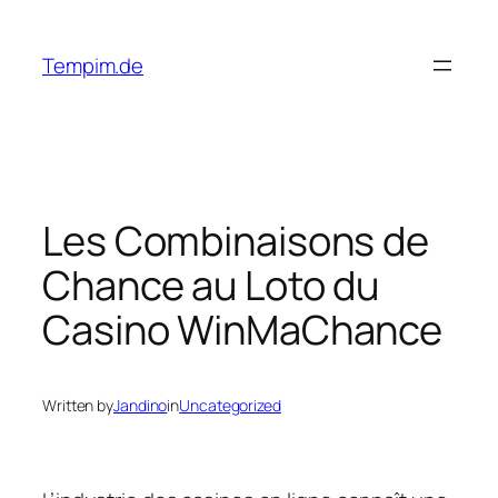
Skip
to
Tempim.de
content
Les Combinaisons de
Chance au Loto du
Casino WinMaChance
Written by
Jandino
in
Uncategorized