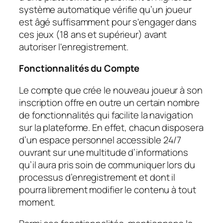
système automatique vérifie qu’un joueur
est âgé suffisamment pour s'engager dans
ces jeux (18 ans et supérieur) avant
autoriser l'enregistrement.
Fonctionnalités du Compte
Le compte que crée le nouveau joueur à son
inscription offre en outre un certain nombre
de fonctionnalités qui facilite la navigation
sur la plateforme. En effet, chacun disposera
d’un espace personnel accessible 24/7
ouvrant sur une multitude d’informations
qu’il aura pris soin de communiquer lors du
processus d’enregistrement et dont il
pourra librement modifier le contenu à tout
moment.