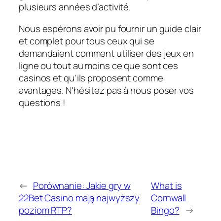
plusieurs années d’activité.
Nous espérons avoir pu fournir un guide clair
et complet pour tous ceux qui se
demandaient comment utiliser des jeux en
ligne ou tout au moins ce que sont ces
casinos et qu'ils proposent comme
avantages. N'hésitez pas à nous poser vos
questions !
←
Porównanie: Jakie gry w
What is
22Bet Casino mają najwyższy
Cornwall
poziom RTP?
Bingo?
→