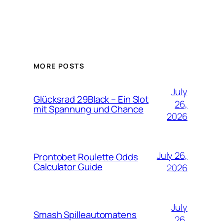
MORE POSTS
July
Glücksrad 29Black – Ein Slot
26,
mit Spannung und Chance
2026
July 26,
Prontobet Roulette Odds
Calculator Guide
2026
July
Smash Spilleautomatens
26,