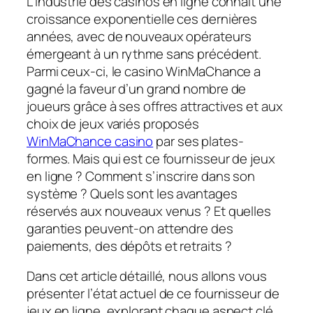
L’industrie des casinos en ligne connaît une
croissance exponentielle ces dernières
années, avec de nouveaux opérateurs
émergeant à un rythme sans précédent.
Parmi ceux-ci, le casino WinMaChance a
gagné la faveur d’un grand nombre de
joueurs grâce à ses offres attractives et aux
choix de jeux variés proposés
WinMaChance casino
par ses plates-
formes. Mais qui est ce fournisseur de jeux
en ligne ? Comment s’inscrire dans son
système ? Quels sont les avantages
réservés aux nouveaux venus ? Et quelles
garanties peuvent-on attendre des
paiements, des dépôts et retraits ?
Dans cet article détaillé, nous allons vous
présenter l’état actuel de ce fournisseur de
jeux en ligne, explorant chaque aspect clé