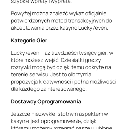
szybkie wpłaty i wypłata.
Powyżej można znaleźć wykaz oficjalnie
potwierdzonych metod transakcyjnych do
akceptowania przez kasyno Lucky7even.
Kategorie Gier
Lucky7even – aż trzydzieści tysięcy gier, w
które możesz wejść. Dziesiątki graczy
rozrywki mogą być dzięki temu odkryte na
terenie serwisu. Jest to olbrzymia
propozycja kreatywności i pełna możliwości
dla każdego zainteresowanego.
Dostawcy Oprogramowania
Jeszcze niezwykle istotnym aspektem w
kasynie jest oprogramowanie, dzięki
któremu możemy rozegrać nasze ulubione