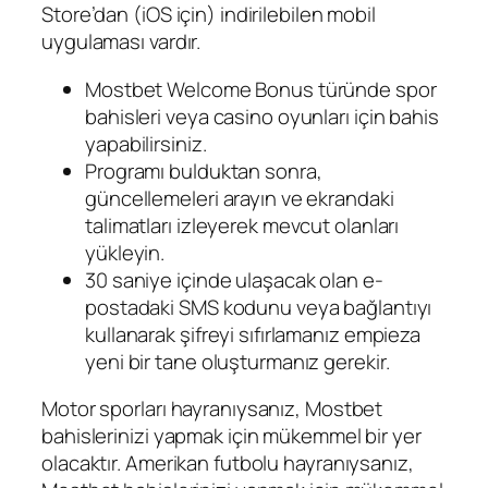
Store’dan (iOS için) indirilebilen mobil
uygulaması vardır.
Mostbet Welcome Bonus türünde spor
bahisleri veya casino oyunları için bahis
yapabilirsiniz.
Programı bulduktan sonra,
güncellemeleri arayın ve ekrandaki
talimatları izleyerek mevcut olanları
yükleyin.
30 saniye içinde ulaşacak olan e-
postadaki SMS kodunu veya bağlantıyı
kullanarak şifreyi sıfırlamanız empieza
yeni bir tane oluşturmanız gerekir.
Motor sporları hayranıysanız, Mostbet
bahislerinizi yapmak için mükemmel bir yer
olacaktır. Amerikan futbolu hayranıysanız,