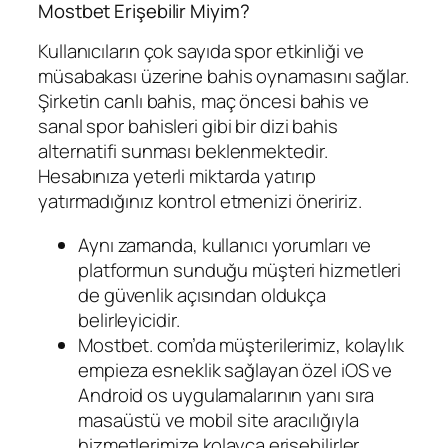
Mostbet Erişebilir Miyim?
Kullanıcıların çok sayıda spor etkinliği ve
müsabakası üzerine bahis oynamasını sağlar.
Şirketin canlı bahis, maç öncesi bahis ve
sanal spor bahisleri gibi bir dizi bahis
alternatifi sunması beklenmektedir.
Hesabınıza yeterli miktarda yatırıp
yatırmadığınız kontrol etmenizi öneririz.
Aynı zamanda, kullanıcı yorumları ve
platformun sunduğu müşteri hizmetleri
de güvenlik açısından oldukça
belirleyicidir.
Mostbet. com’da müşterilerimiz, kolaylık
empieza esneklik sağlayan özel iOS ve
Android os uygulamalarının yanı sıra
masaüstü ve mobil site aracılığıyla
hizmetlerimize kolayca erişebilirler.