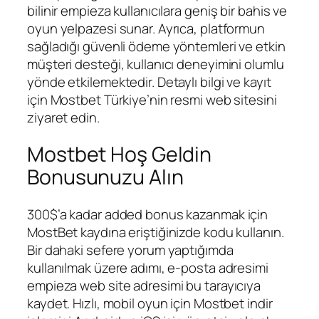
bilinir empieza kullanıcılara geniş bir bahis ve
oyun yelpazesi sunar. Ayrıca, platformun
sağladığı güvenli ödeme yöntemleri ve etkin
müşteri desteği, kullanıcı deneyimini olumlu
yönde etkilemektedir. Detaylı bilgi ve kayıt
için Mostbet Türkiye’nin resmi web sitesini
ziyaret edin.
Mostbet Hoş Geldin
Bonusunuzu Alın
300$’a kadar added bonus kazanmak için
MostBet kaydına eriştiğinizde kodu kullanın.
Bir dahaki sefere yorum yaptığımda
kullanılmak üzere adımı, e-posta adresimi
empieza web site adresimi bu tarayıcıya
kaydet. Hızlı, mobil oyun için Mostbet indir