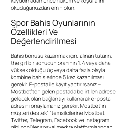
kaydolmadan önce hüküm ve koşullarını
okuduğunuzdan emin olun.
Spor Bahis Oyunlarının
Özellikleri Ve
Değerlendirilmesi
Bahis bonusu kazanmak için, alınan tutarın,
the girl bir sonucun oranının 1. 4 veya daha
yüksek olduğu üç veya daha fazla olayla
kombine bahislerinde 5 kez kazanılması
gerekir. E-posta ile kayıt yaptırırsanız –
Mostbet’ten gelen postada belirtilen adrese
gelecek olan bağlantıyı kullanarak e-posta
adresini onaylamanız gerekir. Mostbet’in
müşteri destek” “temsilcilerine Mostbet
Twitter, Telegram, Facebook ve Instagram
gibi popüler sosyal medya platformlarından