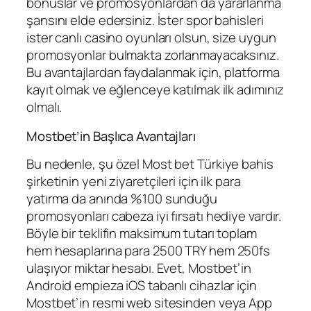
bonuslar ve promosyonlardan da yararlanma
şansını elde edersiniz. İster spor bahisleri
ister canlı casino oyunları olsun, size uygun
promosyonlar bulmakta zorlanmayacaksınız.
Bu avantajlardan faydalanmak için, platforma
kayıt olmak ve eğlenceye katılmak ilk adımınız
olmalı.
Mostbet’in Başlıca Avantajları
Bu nedenle, şu özel Most bet Türkiye bahis
şirketinin yeni ziyaretçileri için ilk para
yatırma da anında %100 sunduğu
promosyonları cabeza iyi fırsatı hediye vardır.
Böyle bir teklifin maksimum tutarı toplam
hem hesaplarına para 2500 TRY hem 250fs
ulaşıyor miktar hesabı. Evet, Mostbet’in
Android empieza iOS tabanlı cihazlar için
Mostbet’in resmi web sitesinden veya App