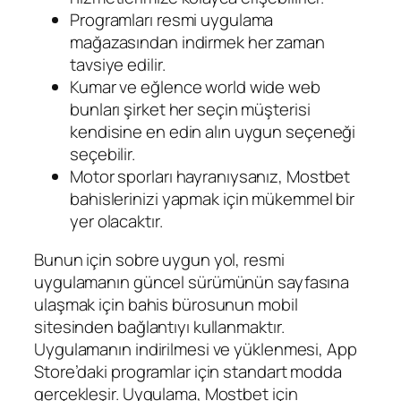
Programları resmi uygulama
mağazasından indirmek her zaman
tavsiye edilir.
Kumar ve eğlence world wide web
bunları şirket her seçin müşterisi
kendisine en edin alın uygun seçeneği
seçebilir.
Motor sporları hayranıysanız, Mostbet
bahislerinizi yapmak için mükemmel bir
yer olacaktır.
Bunun için sobre uygun yol, resmi
uygulamanın güncel sürümünün sayfasına
ulaşmak için bahis bürosunun mobil
sitesinden bağlantıyı kullanmaktır.
Uygulamanın indirilmesi ve yüklenmesi, App
Store’daki programlar için standart modda
gerçekleşir. Uygulama, Mostbet için