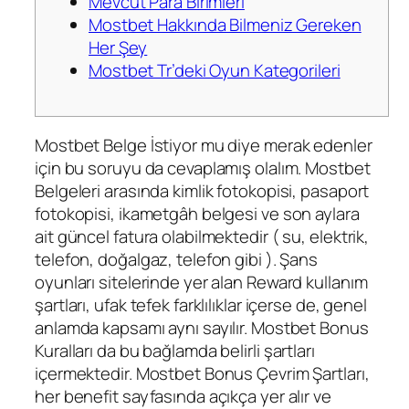
Mevcut Para Birimleri
Mostbet Hakkında Bilmeniz Gereken
Her Şey
Mostbet Tr’deki Oyun Kategorileri
Mostbet Belge İstiyor mu diye merak edenler
için bu soruyu da cevaplamış olalım. Mostbet
Belgeleri arasında kimlik fotokopisi, pasaport
fotokopisi, ikametgâh belgesi ve son aylara
ait güncel fatura olabilmektedir ( su, elektrik,
telefon, doğalgaz, telefon gibi ). Şans
oyunları sitelerinde yer alan Reward kullanım
şartları, ufak tefek farklılıklar içerse de, genel
anlamda kapsamı aynı sayılır. Mostbet Bonus
Kuralları da bu bağlamda belirli şartları
içermektedir. Mostbet Bonus Çevrim Şartları,
her benefit sayfasında açıkça yer alır ve