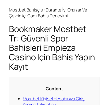
Mostbet Bahisçisi: Durante İyi Oranlar Ve
Çevrimiçi Canlı Bahis Deneyimi
Bookmaker Mostbet
Tr: Güvenli Spor
Bahisleri Empieza
Casino Için Bahis Yapın
Kayıt
Content
Mostbet Kişisel Hesabınıza Giriş
Yapma Talimatları