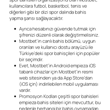
kullanıcılara futbol, basketbol, tenis ve
diğerleri gibi bir dizi spor dalında bahis
yapma şansı sağlayacaktır.
Ayrıca hesabınızı güvende tutmak için
şifrenizi düzenli olarak değiştirmelisiniz.
Mostbet’in canlı bahis bölümü, uygun
oranları ve kullanıcı dostu arayüzü ile
Türkiye’deki spor bahisçileri için popüler
bir seçimdir.
Evet, Mostbet’in Android empieza iOS
tabanlı cihazlar için Mostbet’in resmi
web sitesinden ya da App Store’dan
(iOS için) indirilebilen mobil uygulaması
vardır.
Promosyon Kodları çeşitli spor bahisleri
empieza bahis siteleri için mevcuttur, bu
nedenle herhangi bir bahis oynamadan