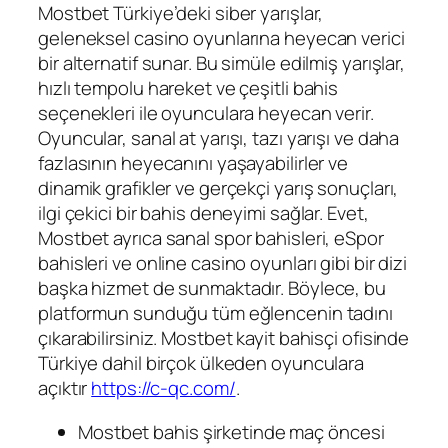
Mostbet Türkiye’deki siber yarışlar,
geleneksel casino oyunlarına heyecan verici
bir alternatif sunar. Bu simüle edilmiş yarışlar,
hızlı tempolu hareket ve çeşitli bahis
seçenekleri ile oyunculara heyecan verir.
Oyuncular, sanal at yarışı, tazı yarışı ve daha
fazlasının heyecanını yaşayabilirler ve
dinamik grafikler ve gerçekçi yarış sonuçları,
ilgi çekici bir bahis deneyimi sağlar. Evet,
Mostbet ayrıca sanal spor bahisleri, eSpor
bahisleri ve online casino oyunları gibi bir dizi
başka hizmet de sunmaktadır. Böylece, bu
platformun sunduğu tüm eğlencenin tadını
çıkarabilirsiniz. Mostbet kayit bahisçi ofisinde
Türkiye dahil birçok ülkeden oyunculara
açıktır
https://c-qc.com/
.
Mostbet bahis şirketinde maç öncesi