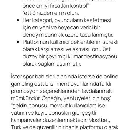
önce en iyi fırsatları kontrol”
“ettiğinizden emin olun.
Her kategori, oyuncuların keşfetmesi
için en yeni ve heyecan verici bir
deneyim sunmak üzere tasarlanmıştır.
Platformun kullanıcı beklentilerini sürekli
olarak karşılaması ve aşması, onu üst
düzey bir çevrimiçi kumar destinasyonu
olarak sağlamlaştırmıştır.
İster spor bahisleri alanında isterse de online
gambling establishment oyunlarında farklı
promosyon seçeneklerinden faydalanmak
mümkündür. Örneğin, yeni üyeler için hoş”
“geldin bonusu, mevcut kullanıcılara ise
yatırım ve kayıp bonusları gibi çeşitli
kampanyalar düzenlenmektedir. Mostbet,
Türkiye’de güvenilir bir bahis platformu olarak