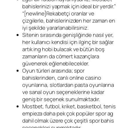
bahislerinizi yapmak için ideal bir yerdir.”
“[newline]Rekabetçi oranlar ve
çizgilerle, bahislerinizden her zaman en
iyi şekilde yararlanabilirsiniz.
Sitenin sırasında genişliğinde nasıl yer,
her kullanıcı kendisi için ilginç bir sağlar
artık ing hobi bulacak ve bütün boş
zamanların da cömert kazançlara
güvenerek eğlenebilecekler.
Oyun türleri arasında; spor
bahislerinden, canlı online casino
oyunlarına, slotlardan pasta oyunlarına
ve sanal oyun seçeneklerine kadar
geniş bir seçenek sunulmaktadır.
Mostbet, futbol, kriket, basketbol, tenis
empieza daha pek çok popüler spor ag
dahil olmak üzere çok çeşitli spor bahis
seçenekleri sunmaktadır.